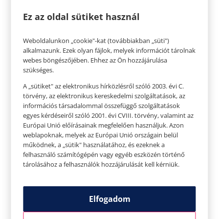
Ez az oldal sütiket használ
Weboldalunkon „cookie"-kat (továbbiakban „süti")
alkalmazunk. Ezek olyan fájlok, melyek információt tárolnak
webes böngészőjében. Ehhez az Ön hozzájárulása
szükséges.
KIEGÉSZÍTŐK, AMIK REMEKÜL
FELDOBJÁK A PARTIRUHÁD
A „sütiket" az elektronikus hírközlésről szóló 2003. évi C.
törvény, az elektronikus kereskedelmi szolgáltatások, az
információs társadalommal összefüggő szolgáltatások
egyes kérdéseiről szóló 2001. évi CVIII. törvény, valamint az
Európai Unió előírásainak megfelelően használjuk. Azon
weblapoknak, melyek az Európai Unió országain belül
működnek, a „sütik" használatához, és ezeknek a
felhasználó számítógépén vagy egyéb eszközén történő
tárolásához a felhasználók hozzájárulását kell kérniük.
Elfogadom