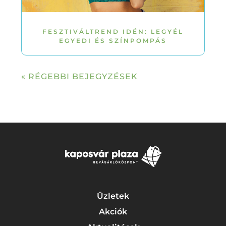
FESZTIVÁLTREND IDÉN: LEGYÉL
EGYEDI ÉS SZÍNPOMPÁS
« RÉGEBBI BEJEGYZÉSEK
Üzletek
Akciók