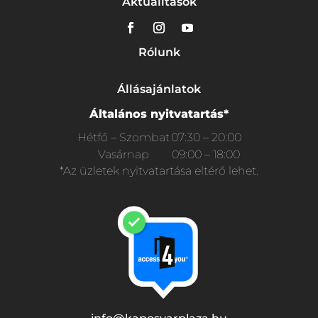
Aktualitások
Rólunk
Állásajánlatok
Általános nyitvatartás*
Hétfő – Szombat
07:30 – 20:00
Vasárnap
09:00 – 18:00
*Az üzletek nyitvatartása eltérő lehet.