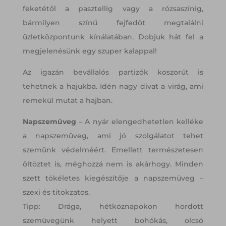
feketétől a pasztellig vagy a rózsaszínig,
bármilyen színű fejfedőt megtalálni
üzletközpontunk kínálatában. Dobjuk hát fel a
megjelenésünk egy szuper kalappal!
Az igazán bevállalós partizók koszorút is
tehetnek a hajukba. Idén nagy divat a virág, ami
remekül mutat a hajban.
Napszemüveg
– A nyár elengedhetetlen kelléke
a napszemüveg, ami jó szolgálatot tehet
szemünk védelméért. Emellett természetesen
öltöztet is, méghozzá nem is akárhogy. Minden
szett tökéletes kiegészítője a napszemüveg –
szexi és titokzatos.
Tipp: Drága, hétköznapokon hordott
szemüvegünk helyett bohókás, olcsó