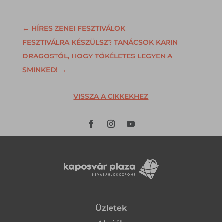
←
HÍRES ZENEI FESZTIVÁLOK
FESZTIVÁLRA KÉSZÜLSZ? TANÁCSOK KARIN
DRAGOSTÓL, HOGY TÖKÉLETES LEGYEN A
SMINKED!
→
VISSZA A CIKKEKHEZ
Üzletek