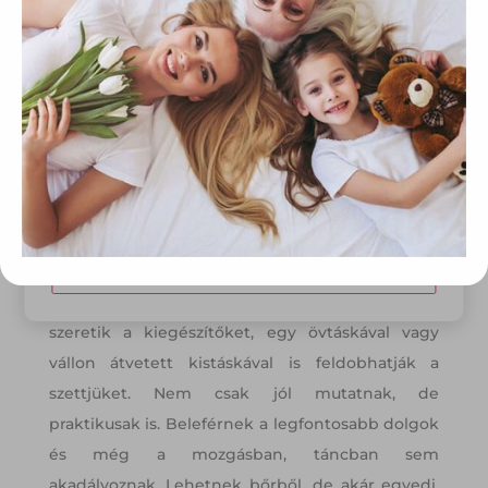
egyes kérdéseiről szóló 2001. évi CVIII. törvény, valamint az
Európai Unió előírásainak megfelelően használjuk. Azon
weblapoknak, melyek az Európai Unió országain belül
működnek, a „sütik" használatához, és ezeknek a
felhasználó számítógépén vagy egyéb eszközén történő
tárolásához a felhasználók hozzájárulását kell kérniük.
Elfogadom
Módosítom a beállításokat
Övtáska, válltáska
– Akik különösebben nem
szeretik a kiegészítőket, egy övtáskával vagy
vállon átvetett kistáskával is feldobhatják a
szettjüket. Nem csak jól mutatnak, de
praktikusak is. Beleférnek a legfontosabb dolgok
és még a mozgásban, táncban sem
akadályoznak. Lehetnek bőrből, de akár egyedi,