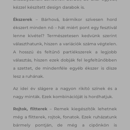
kézzel készített design darabok is.
Ékszerek
– Bárhová, bármikor szívesen hord
ékszert minden nő – hát miért pont egy fesztivál
lenne kivétel? Természetesen kedvünk szerint
választhatunk, hiszen a variációk száma végtelen.
A hosszú és feltűnő partiékszerek a legjobb
választás, hiszen ezek dobják fel legfeltűnőbben
a szettet, de mindenféle egyéb ékszer is dísze
lesz a ruhának.
Az idei év slágere a nagyon rikító színek és a
nagy minták. Ezek kombinációját is hordhatjuk.
Rojtok, flitterek
– Remek kiegészítők lehetnek
még a flitterek, rojtok, fonatok. Ezek ruházatunk
bármely pontján, de még a cipőnkön is