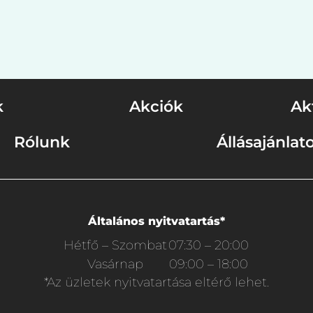
k
Akciók
Ak
Rólunk
Állásajánlat
Általános nyitvatartás*
Hétfő – Szombat
07:30 – 20:00
Vasárnap
09:00 – 18:00
*Az üzletek nyitvatartása eltérő lehet.