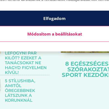
Elfogadom
SZÉP BIKINIVONAL
PIROS PÖTTYÖK
NÉLKÜL – MUTATJUK
Módosítom a beállításokat
A TRÜKKÖT!
GYORSAN
SZERETNÉL
LEFOGYNI PÁR
KILÓT? EZEKET A
TANÁCSOKAT NE
8 EGÉSZSÉGES
HAGYD FIGYELMEN
SZÓRAKOZTA
KÍVÜL!
SPORT KEZDŐK
5 STÍLUSHIBA,
AMITŐL
ÖREGEBBNEK
LÁTSZUNK A
KORUNKNÁL