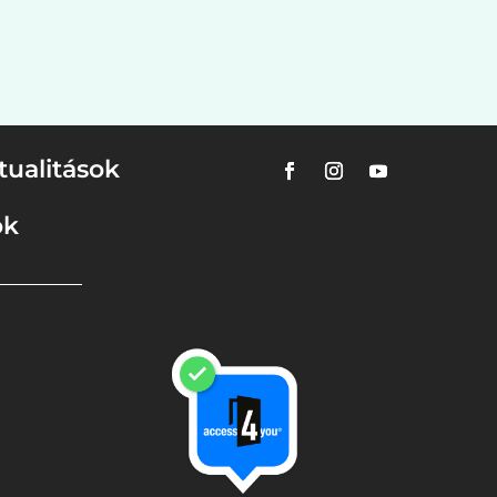
tualitások
ok