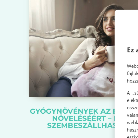
Ez 
Webo
fájl
hozzá
A „s
elek
össze
GYÓGYNÖVÉNYEK AZ ELLEN
vala
NÖVELÉSÉÉRT – HOGY 
webl
SZEMBESZÁLLHASS A V
hasz
eszkö