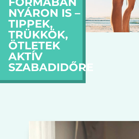
FORMÁBAN
NYÁRON IS –
TIPPEK,
TRÜKKÖK,
ÖTLETEK
AKTÍV
SZABADIDŐRE