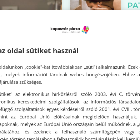
PA
KU
az oldal sütiket használ
ÉT
SZ
ldalunkon „cookie"-kat (továbbiakban „süti") alkalmazunk. Ezek 
RE
ok, melyek információt tárolnak webes böngészőjében. Ehhez 
járulása szükséges.
ütiket" az elektronikus hírközlésről szóló 2003. évi C. törvén
RA
tronikus kereskedelmi szolgáltatások, az információs társadal
ME
függő szolgáltatások egyes kérdéseiről szóló 2001. évi CVIII. tö
ÁLLÓ KÉPESSÉG
HA
mint az Európai Unió előírásainak megfelelően használjuk.
ŐSSZEL IS
apoknak, melyek az Európai Unió országain belül működnek, a „s
ÍRUSOKKAL
nálatához, és ezeknek a felhasználó számítógépén vagy 
zén történő tárolásához a felhasználók hozzájárulását kell kérniü