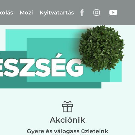
kolás
Mozi
Nyitvatartás

Akciónik
Gyere és válogass üzleteink