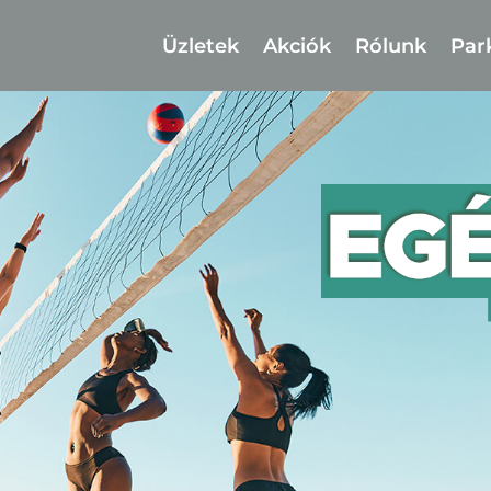
Üzletek
Akciók
Rólunk
Par