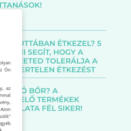
TTANÁSOK!
TYAFUTTÁBAN ÉTKEZEL? 5
EL, AMI SEGÍT, HOGY A
ERVEZETED TOLERÁLJA A
olyan
NDSZERTELEN ÉTKEZÉST
az Ön
y, az
GYOGÓ BŐR? A
ommal
GFELELŐ TERMÉKEK
rvény,
SZNÁLATA FÉL SIKER!
 Azon
ütik"
egyéb
k.