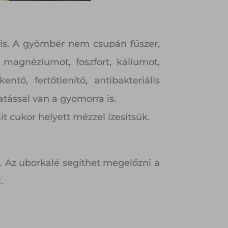
t is. A gyömbér nem csupán fűszer,
magnéziumot, foszfort, káliumot,
ntő, fertőtlenítő, antibakteriális
atással van a gyomorra is.
t cukor helyett mézzel ízesítsük.
. Az uborkalé segíthet megelőzni a
.