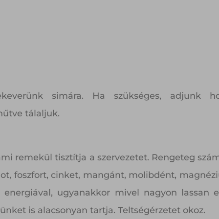
ekeverünk simára. Ha szükséges, adjunk h
hűtve tálaljuk.
ami remekül tisztítja a szervezetet. Rengeteg szá
ot, foszfort, cinket, mangánt, molibdént, magnéziu
tölt energiával, ugyanakkor mivel nagyon lassan 
ünket is alacsonyan tartja. Teltségérzetet okoz.