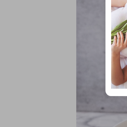
össze
vala
webl
hasz
eszkö