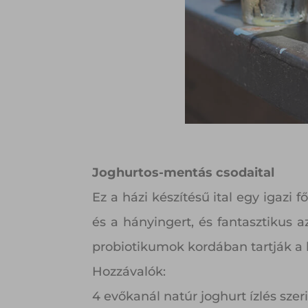
Joghurtos-mentás csodaital
Ez a házi készítésű ital egy igazi
és a hányingert, és fantasztikus
probiotikumok kordában tartják a 
Hozzávalók:
4 evőkanál natúr joghurt ízlés szer