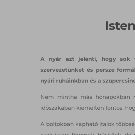
Iste
A nyár azt jelenti, hogy sok 
szervezetünket és persze formá
nyári ruháinkban és a szupercsino
Nem mintha más hónapokban nem
időszakában kiemelten fontos, hog
A boltokban kapható italok többsé