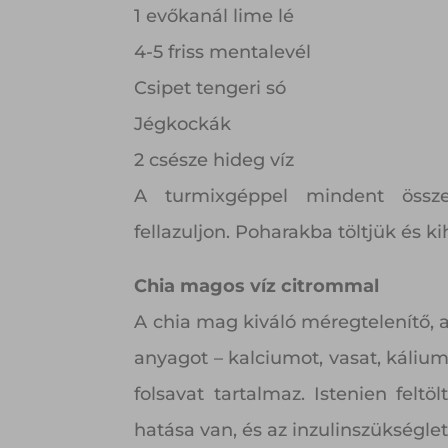
1 evőkanál lime lé
4-5 friss mentalevél
Csipet tengeri só
Jégkockák
2 csésze hideg víz
A turmixgéppel mindent össz
fellazuljon. Poharakba töltjük és ki
Chia magos víz citrommal
A chia mag kiváló méregtelenítő, 
anyagot – kalciumot, vasat, kálium
folsavat tartalmaz. Istenien fel
hatása van, és az inzulinszükséglet