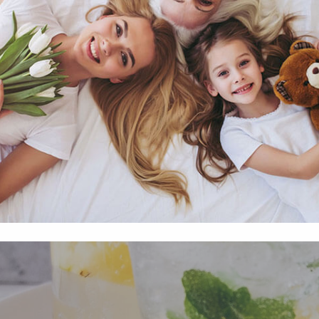
függő szolgáltatások egyes kérdéseiről szóló 2001. évi CVIII. tö
mint az Európai Unió előírásainak megfelelően használjuk.
apoknak, melyek az Európai Unió országain belül működnek, a „s
nálatához, és ezeknek a felhasználó számítógépén vagy 
zén történő tárolásához a felhasználók hozzájárulását kell kérniü
Elfogadom
Módosítom a beállításokat