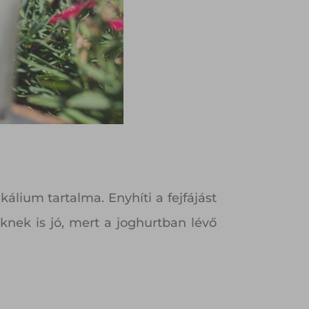
álium tartalma. Enyhíti a fejfájást
nek is jó, mert a joghurtban lévő