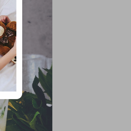
rvény,
 Azon
ütik"
egyéb
k.