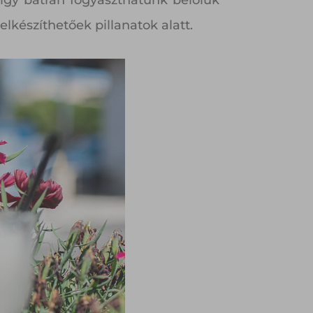
 így bátran fogyaszthatunk belőlük
elkészíthetőek pillanatok alatt.