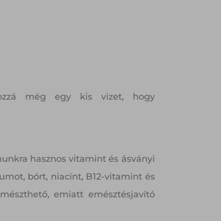
ozzá még egy kis vizet, hogy
munkra hasznos vitamint és ásványi
mot, bórt, niacint, B12-vitamint és
emészthető, emiatt emésztésjavító