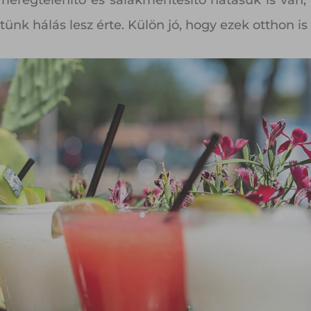
 méregtelenítő és salakmentesítő hatásuk is van,
nk hálás lesz érte. Külön jó, hogy ezek otthon is 