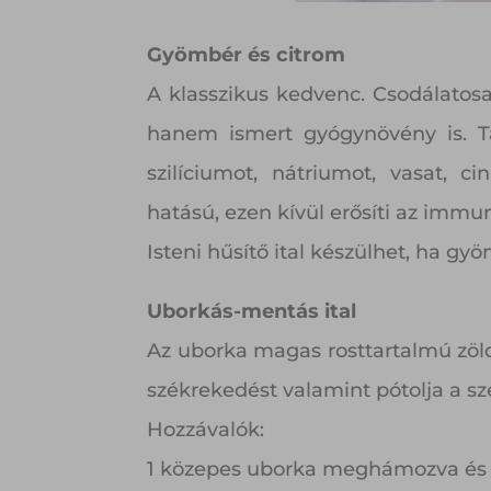
Gyömbér és citrom
A klasszikus kedvenc. Csodálatosa
hanem ismert gyógynövény is. Ta
szilíciumot, nátriumot, vasat, ci
hatású, ezen kívül erősíti az immun
Isteni hűsítő ital készülhet, ha gy
Uborkás-mentás ital
Az uborka magas rosttartalmú zöld
székrekedést valamint pótolja a sze
Hozzávalók:
1 közepes uborka meghámozva és 