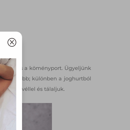
Q
t, a sót és a köményport. Ügyeljünk
e ne tovább; különben a joghurtból
entalevéllel és tálaljuk.
olyan
az Ön
y, az
ommal