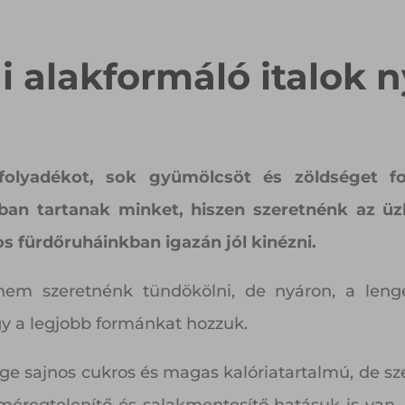
ni alakformáló italok n
folyadékot, sok gyümölcsöt és zöldséget fo
ban tartanak minket, hiszen szeretnénk az üzl
s fürdőruháinkban igazán jól kinézni.
 szeretnénk tündökölni, de nyáron, a lenge 
y a legjobb formánkat hozzuk.
ge sajnos cukros és magas kalóriatartalmú, de s