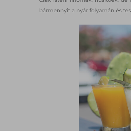
csak isteni finomak, hűsítőek, de
bármennyit a nyár folyamán és testü