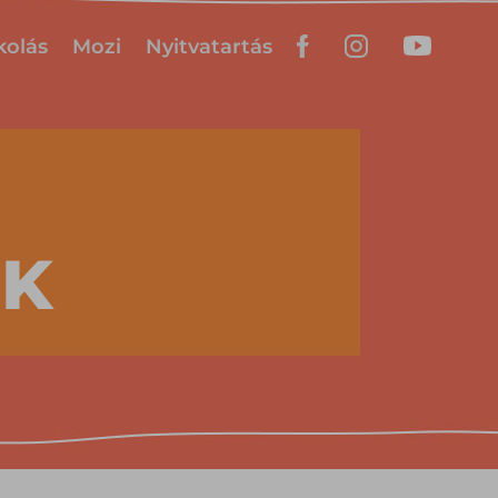
kolás
Mozi
Nyitvatartás
EK