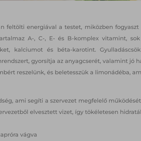
n feltölti energiával a testet, miközben fogyasz
rtalmaz A-, C-, E- és B-komplex vitamint, sok 
nket, kalciumot és béta-karotint. Gyulladáscsökke
rendszert, gyorsítja az anyagcserét, valamint jó h
ömbért reszelünk, és beletesszük a limonádéba, ami
ség, ami segíti a szervezet megfelelő működését
rvezetből elvesztett vizet, így tökéletesen hidratál
apróra vágva