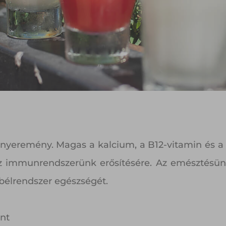
 főnyeremény. Magas a kalcium, a B12-vitamin és a k
 az immunrendszerünk erősítésére. Az emésztésünk
bélrendszer egészségét.
int