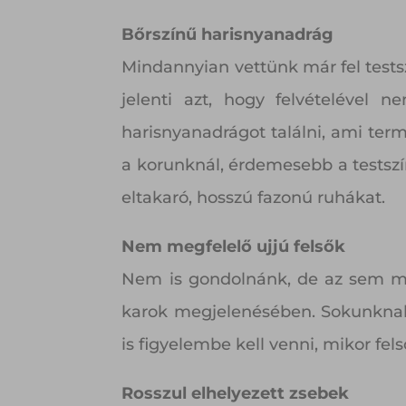
Bőrszínű harisnyanadrág
Mindannyian vettünk már fel test
jelenti azt, hogy felvételével 
harisnyanadrágot találni, ami ter
a korunknál, érdemesebb a testszín
eltakaró, hosszú fazonú ruhákat.
Nem megfelelő ujjú felsők
Nem is gondolnánk, de az sem min
karok megjelenésében. Sokunknak e
is figyelembe kell venni, mikor fels
Rosszul elhelyezett zsebek