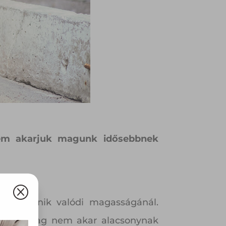
 nem akarjuk magunk idősebbnek
Q
bnak tűnik valódi magasságánál.
 optikailag nem akar alacsonynak