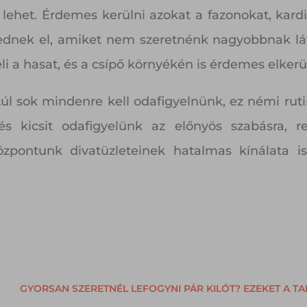
 lehet. Érdemes kerülni azokat a fazonokat, kard
ednek el, amiket nem szeretnénk nagyobbnak látt
i a hasat, és a csípő környékén is érdemes elkerül
 túl sok mindenre kell odafigyelnünk, ez némi ru
és kicsit odafigyelünk az előnyös szabásra, r
zpontunk divatüzleteinek hatalmas kínálata is
.
GYORSAN SZERETNÉL LEFOGYNI PÁR KILÓT? EZEKET A T