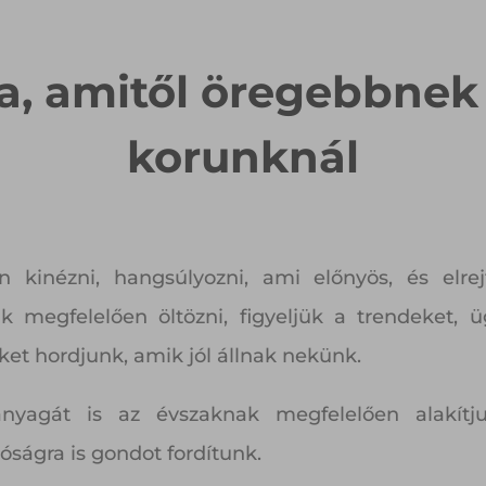
ba, amitől öregebbnek
korunknál
 kinézni, hangsúlyozni, ami előnyös, és elrej
 megfelelően öltözni, figyeljük a trendeket, ü
ket hordjunk, amik jól állnak nekünk.
nyagát is az évszaknak megfelelően alakítj
óságra is gondot fordítunk.