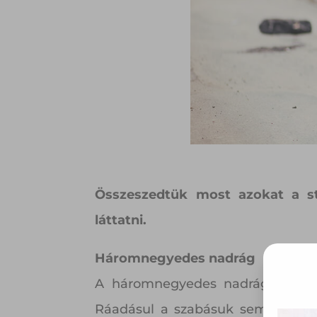
Összeszedtük most azokat a st
láttatni.
Háromnegyedes nadrág
A háromnegyedes nadrágokkal az
Ráadásul a szabásuk sem mindig 