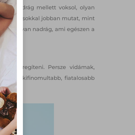
ágú nadrág mellett voksol, olyan
tikailag sokkal jobban mutat, mint
an egy olyan nadrág, ami egészen a
olyan
az Ön
y, az
ommal
ukat öregíteni. Persze vidámak,
rvény,
t, amik kifinomultabb, fiatalosabb
 Azon
ütik"
egyéb
k.