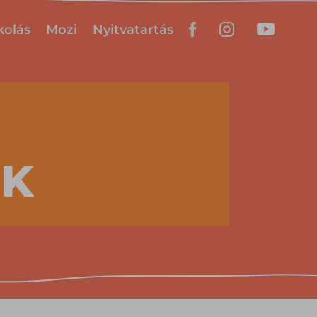
kolás
Mozi
Nyitvatartás
EK