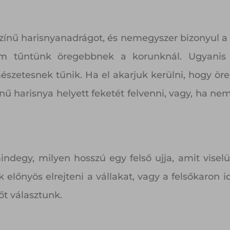
színű harisnyanadrágot, és nemegyszer bizonyul a
nem tűntünk öregebbnek a korunknál. Ugyanis 
mészetesnek tűnik. Ha el akarjuk kerülni, hogy 
ű harisnya helyett feketét felvenni, vagy, ha nem
degy, milyen hosszú egy felső ujja, amit viselü
lőnyös elrejteni a vállakat, vagy a felsőkaron i
őt választunk.