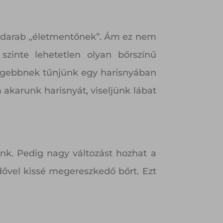
 darab ,,életmentőnek”. Ám ez nem
szinte lehetetlen olyan bőrszínű
öregebbnek tűnjünk egy harisnyában
 akarunk harisnyát, viseljünk lábat
nk. Pedig nagy változást hozhat a
dővel kissé megereszkedő bőrt. Ezt