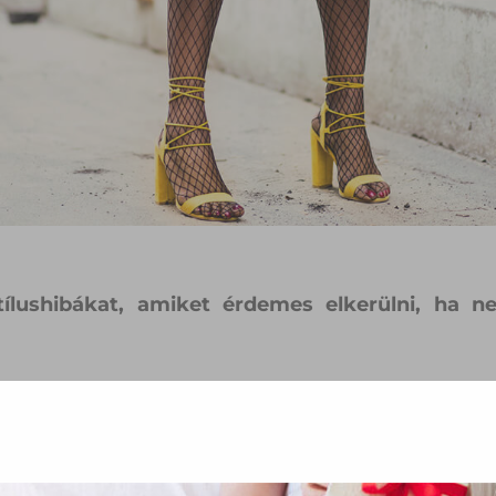
ílushibákat, amiket érdemes elkerülni, ha
 a probléma, hogy viselőjük jóval alacsonyab
előnyös, így öreges hatást keltenek. Ha valaki