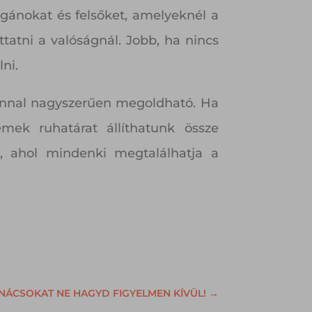
igánokat és felsőket, amelyeknél a
atni a valóságnál. Jobb, ha nincs
ni.
tinnal nagyszerűen megoldható. Ha
emek ruhatárat állíthatunk össze
, ahol mindenki megtalálhatja a
ANÁCSOKAT NE HAGYD FIGYELMEN KÍVÜL!
→