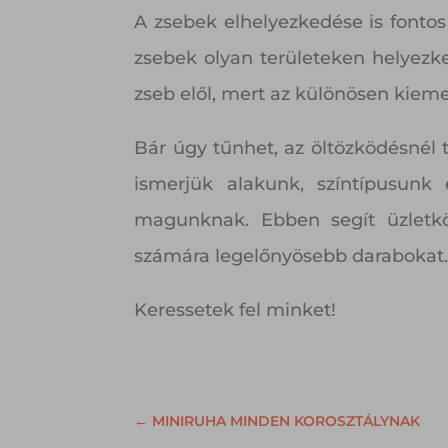
A zsebek elhelyezkedése is fontos
zsebek olyan területeken helyezk
zseb elől, mert az különösen kiemel
Bár úgy tűnhet, az öltözködésnél
ismerjük alakunk, színtípusunk 
magunknak. Ebben segít üzletkö
számára legelőnyösebb darabokat
Keressetek fel minket!
←
MINIRUHA MINDEN KOROSZTÁLYNAK