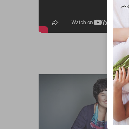
fájl
hozzá
A „s
elek
össze
vala
webl
hasz
eszkö