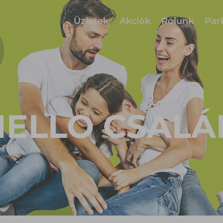
Üzletek
Akciók
Rólunk
Par
HELLO CSALÁ