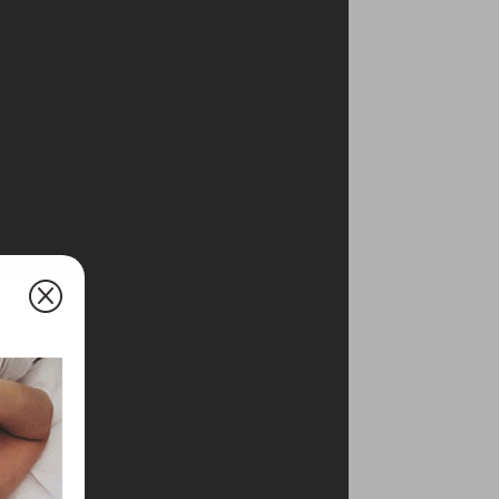
Q
olyan