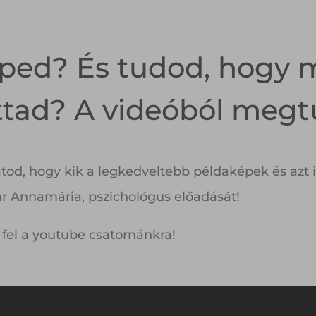
ped? És tudod, hogy m
ttad? A videóból meg
d, hogy kik a legkedveltebb példaképek és azt is
ár Annamária, pszichológus előadását!
 fel a youtube csatornánkra!