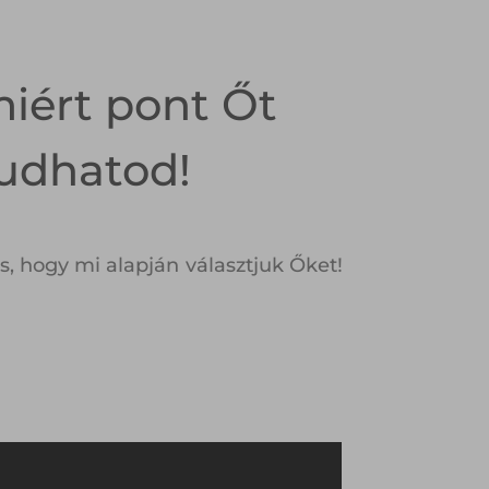
iért pont Őt
tudhatod!
, hogy mi alapján választjuk Őket!