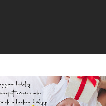
az oldal sütiket használ
ldalunkon „cookie"-kat (továbbiakban „süti") alkalmazunk. Ezek 