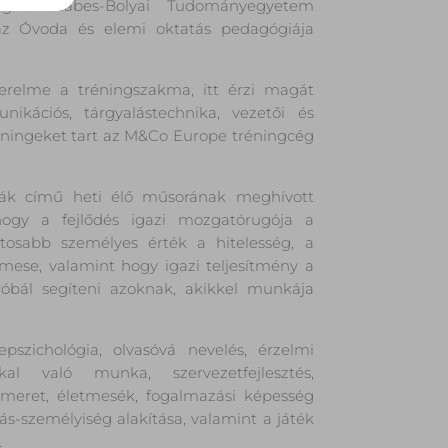
eg a Babes-Bolyai Tudományegyetem
 az Óvoda és elemi oktatás pedagógiája
erelme a tréningszakma, itt érzi magát
ikációs, tárgyalástechnika, vezetői és
tréningeket tart az M&Co Europe tréningcég
illák című heti élő műsorának meghívott
, hogy a fejlődés igazi mozgatórugója a
tosabb személyes érték a hitelesség, a
mese, valamint hogy igazi teljesítmény a
óbál segíteni azoknak, akikkel munkája
epszichológia, olvasóvá nevelés, érzelmi
kkal való munka, szervezetfejlesztés,
nismeret, életmesék, fogalmazási képesség
tás-személyiség alakítása, valamint a játék
.