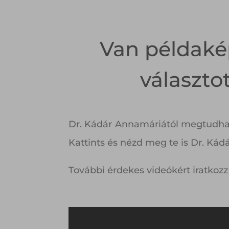
Van példaké
választo
Dr. Kádár Annamáriától megtudhato
Kattints és nézd meg te is Dr. Kád
További érdekes videókért iratkozz