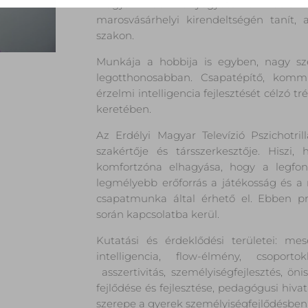
Magyar Tudományegyetemen. Jelenl
marosvásárhelyi kirendeltségén tanít,
szakon.
Munkája a hobbija is egyben, nagy sz
legotthonosabban. Csapatépítő, kommun
érzelmi intelligencia fejlesztését célzó 
keretében.
Az Erdélyi Magyar Televízió Pszichotr
szakértője és társszerkesztője. Hiszi
komfortzóna elhagyása, hogy a legfon
legmélyebb erőforrás a játékosság és a 
csapatmunka által érhető el. Ebben pr
során kapcsolatba kerül.
Kutatási és érdeklődési területei: mes
intelligencia, flow-élmény, csoporto
asszertivitás, személyiségfejlesztés, ö
fejlődése és fejlesztése, pedagógusi hiva
szerepe a gyerek személyiségfejlődésben