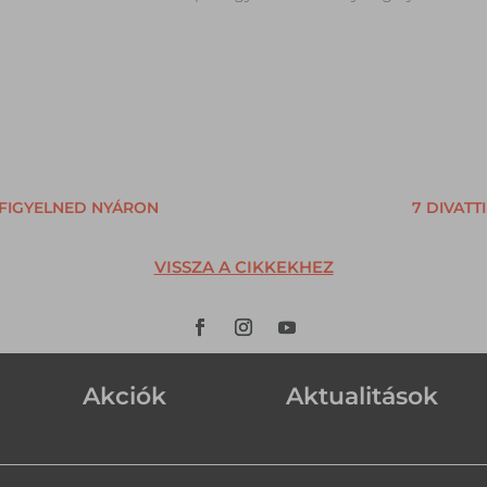
AFIGYELNED NYÁRON
7 DIVATT
VISSZA A CIKKEKHEZ
Akciók
Aktualitások