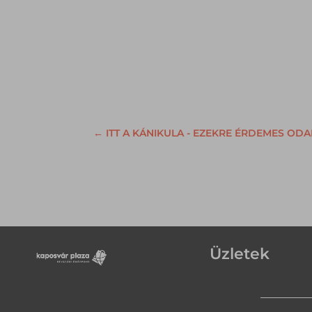
←
ITT A KÁNIKULA - EZEKRE ÉRDEMES OD
Üzletek