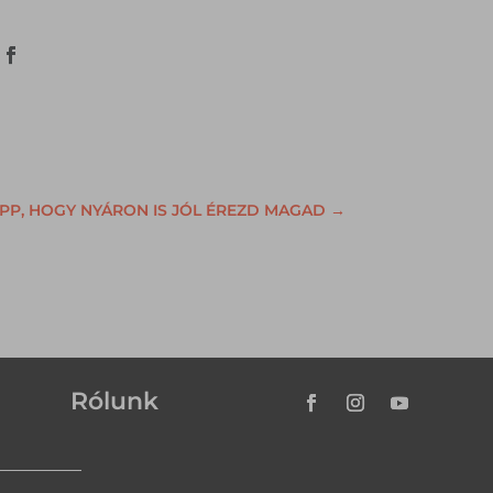
IPP, HOGY NYÁRON IS JÓL ÉREZD MAGAD
→
Rólunk