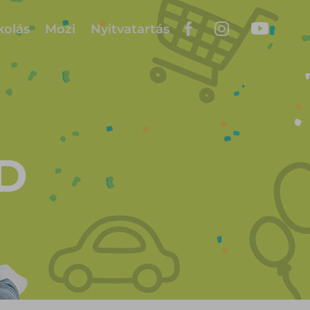
kolás
Mozi
Nyitvatartás
D