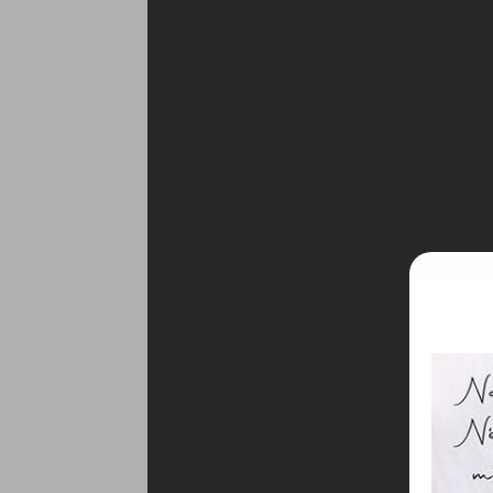
Ez 
Webo