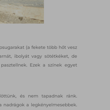
psugarakat (a fekete több hőt vesz
arnát, ibolyát vagy sötétkéket, de
pasztellnek. Ezek a színek egyet
löttünk, és nem tapadnak ránk.
laza nadrágok a legkényelmesebbek.