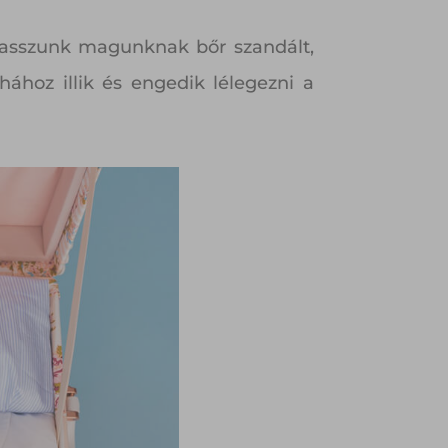
lasszunk magunknak bőr szandált,
ához illik és engedik lélegezni a