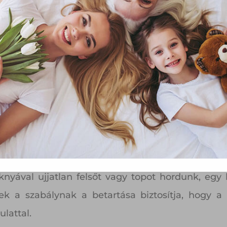
függő szolgáltatások egyes kérdéseiről szóló 2001. évi CVIII. tö
mint az Európai Unió előírásainak megfelelően használjuk.
apoknak, melyek az Európai Unió országain belül működnek, a „s
nálatához, és ezeknek a felhasználó számítógépén vagy 
zén történő tárolásához a felhasználók hozzájárulását kell kérniü
Elfogadom
Módosítom a beállításokat
, miniruhák. Minden korosztálynak praktikus 
knyával ujjatlan felsőt vagy topot hordunk, egy 
ek a szabálynak a betartása biztosítja, hogy 
lattal.