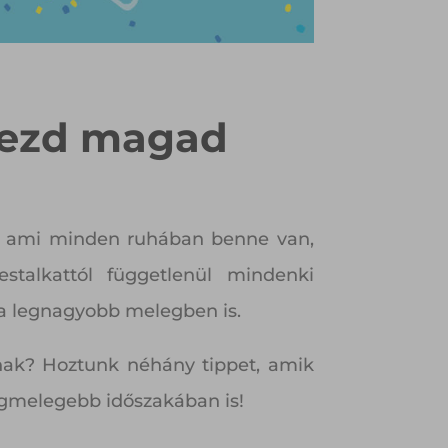
érezd magad
ot, ami minden ruhában benne van,
testalkattól függetlenül mindenki
g a legnagyobb melegben is.
nak? Hoztunk néhány tippet, amik
egmelegebb időszakában is!