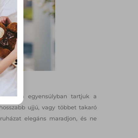
rvény,
 Azon
ütik"
egyéb
k.
tipp, ha egyensúlyban tartjuk a
hosszabb ujjú, vagy többet takaró
a ruházat elegáns maradjon, és ne