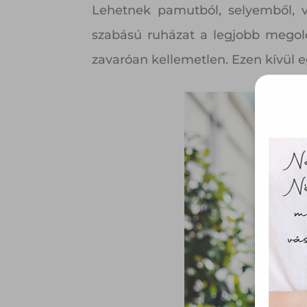
Lehetnek pamutból, selyemből, v
szabású ruházat a legjobb megold
zavaróan kellemetlen. Ezen kívül e
Ez 
Webo
fájl
hozzá
A „s
elek