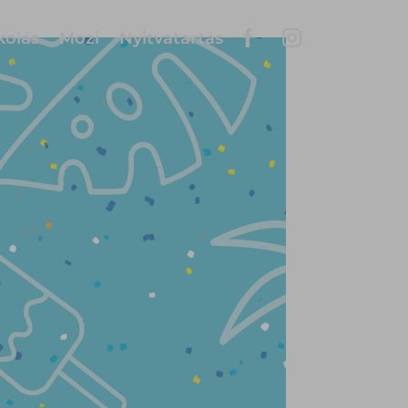
kolás
Mozi
Nyitvatartás