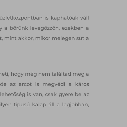
 üzletközpontban is kaphatóak váll
gy a bőrünk levegőzzön, ezekben a
zt, mint akkor, mikor melegen süt a
theti, hogy még nem találtad meg a
 de az arcot is megvédi a káros
ehetőség is van, csak gyere be az
yen típusú kalap áll a legjobban,