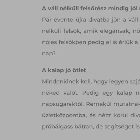
A váll nélküli felsőrész mindig jól
Pár évente újra divatba jön a vál
nélküli felsők, amik elegánsak, 
nőies felsőkben pedig el is érjük 
nap?
A kalap jó ötlet
Mindenkinek kell, hogy legyen saj
neked valót. Pedig egy kalap n
napsugaraktól. Remekül mutatnak 
üzletközpontba, és nézz körül di
próbálgass bátran, de segítséget i