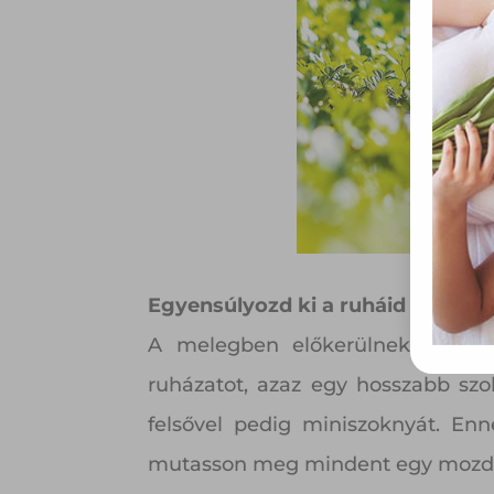
össze
vala
webl
hasz
eszkö
Egyensúlyozd ki a ruháid
A melegben előkerülnek a topok
ruházatot, azaz egy hosszabb szo
felsővel pedig miniszoknyát. Enn
mutasson meg mindent egy mozdu