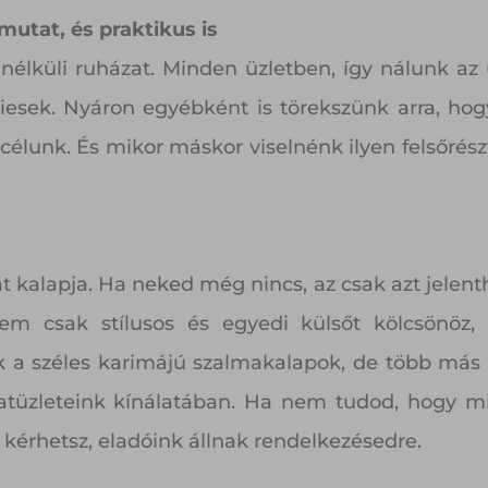
 mutat, és praktikus is
l nélküli ruházat. Minden üzletben, így nálunk az
nőiesek. Nyáron egyébként is törekszünk arra, ho
a célunk. És mikor máskor viselnénk ilyen felsőrés
át kalapja. Ha neked még nincs, az csak azt jelen
em csak stílusos és egyedi külsőt kölcsönöz,
a széles karimájú szalmakalapok, de több más l
vatüzleteink kínálatában. Ha nem tudod, hogy mil
s kérhetsz, eladóink állnak rendelkezésedre.