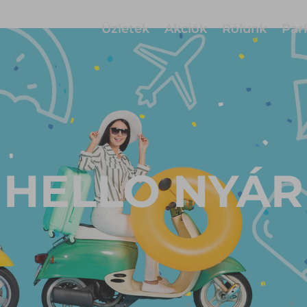
Üzletek
Akciók
Rólunk
Par
HELLO NYÁR