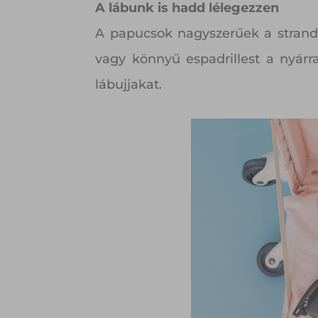
A lábunk is hadd lélegezzen
A papucsok nagyszerűek a strand
vagy könnyű espadrillest a nyárr
lábujjakat.