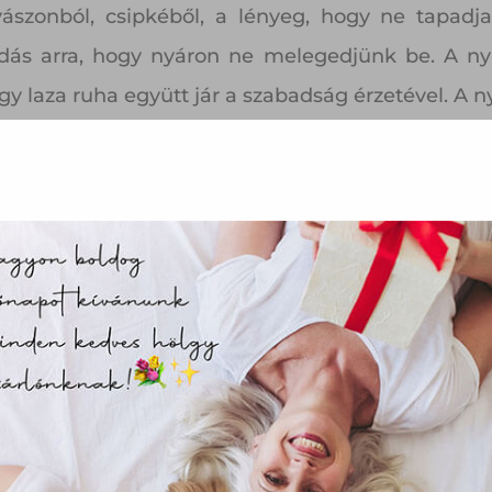
ászonból, csipkéből, a lényeg, hogy ne tapadja
ás arra, hogy nyáron ne melegedjünk be. A nyá
gy laza ruha együtt jár a szabadság érzetével. A
az oldal sütiket használ
ldalunkon „cookie"-kat (továbbiakban „süti") alkalmazunk. Ezek 
ok, melyek információt tárolnak webes böngészőjében. Ehhez 
járulása szükséges.
ütiket" az elektronikus hírközlésről szóló 2003. évi C. törvén
tronikus kereskedelmi szolgáltatások, az információs társadal