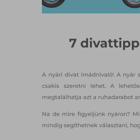
7 divattip
A nyári divat imádnivaló! A nyár
csakis szeretni lehet. A lehetős
megtalálhatja azt a ruhadarabot am
Na de mire figyeljünk nyáron? M
mindig segíthetnek választani, ho