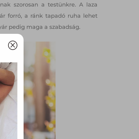
nak szorosan a testünkre. A laza
r forró, a ránk tapadó ruha lehet
 nyár pedig maga a szabadság.
Q
olyan
az Ön
y, az
ommal