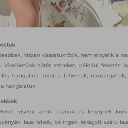
ötétek
ebbek, hiszen visszatükrözik, nem elnyelik a na
 Viselhetünk sötét színeket, például feketét, b
llős hangulata, mint a fehérnek, napsárgának, 
v a hangulatuk.
sebbek
teket viselni, amik úsznak és lebegnek körü
zoknyák, laza felsők, bő ingek, levágott szárú 