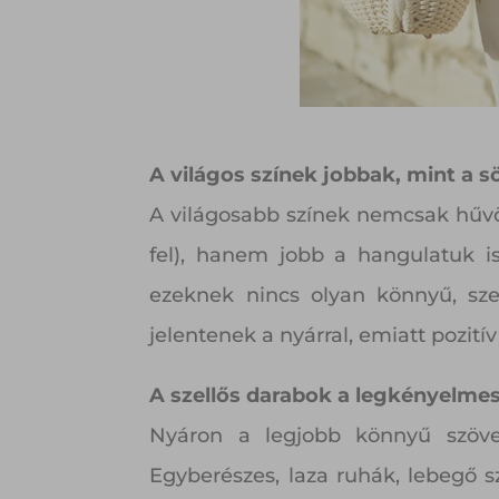
A világos színek jobbak, mint a s
A világosabb színek nemcsak hűvös
fel), hanem jobb a hangulatuk is.
ezeknek nincs olyan könnyű, sze
jelentenek a nyárral, emiatt pozití
A szellős darabok a legkényelme
Nyáron a legjobb könnyű szöve
Egyberészes, laza ruhák, lebegő s