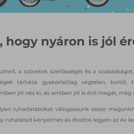
p, hogy nyáron is jól 
 színeit, a szövetek szellősségét és a szabadság
égek tárháza gyakorlatilag végtelen, kortól, 
iben jól néz ki, és amiben jól is érzi magát, mé
ilyen ruhadarabokat válogassunk össze magunk
gy ruhatárad kényelmes és divatos legyen az év l