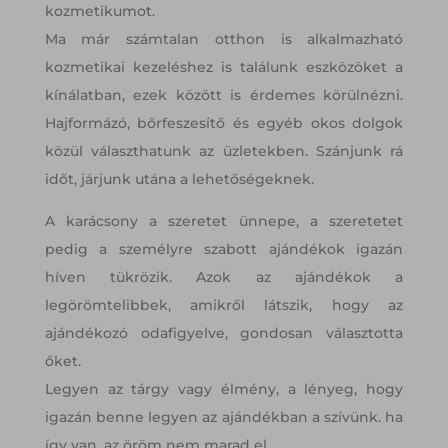
kozmetikumot.
Ma már számtalan otthon is alkalmazható
kozmetikai kezeléshez is találunk eszközöket a
kínálatban, ezek között is érdemes körülnézni.
Hajformázó, bőrfeszesítő és egyéb okos dolgok
közül választhatunk az üzletekben. Szánjunk rá
időt, járjunk utána a lehetőségeknek.
A karácsony a szeretet ünnepe, a szeretetet
pedig a személyre szabott ajándékok igazán
híven tükrözik. Azok az ajándékok a
legörömtelibbek, amikről látszik, hogy az
ajándékozó odafigyelve, gondosan választotta
őket.
Legyen az tárgy vagy élmény, a lényeg, hogy
igazán benne legyen az ajándékban a szívünk. ha
így van, az öröm nem marad el.