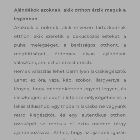
Ajándékok azoknak, akik otthon érzik maguk a
legjobban
Azoknak a nőknek, akik szívesen tartózkodnak
otthon, akik szeretik a bekuckózós estéket, a
puha melegséget, a barátságos otthont, a
meghittséget, érdemes olyan ajándékot
választani, ami ezt az érzést erősíti.
Remek választás lehet bármilyen lakáskiegészítő.
Lehet ez óra, váza, kép, szobor, illatgyertya, a
lényeg, hogy mindenképpen egyedi legyen, és
illeszkedjen az adott illető személyiségéhez és a
lakás stílusához. Egy modern lakásba ne vegyünk
retro kiegészítőt, és egy autentikus otthon
összképét se rontsuk el extra modern tárgy
ajándékozásával. Ahhoz, hogy az ajándék igazán