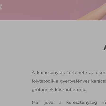
A karácsonyfák története az ókor
folytatódik a gyertyafényes kará
grófnőnek köszönhetünk.
Már jóval a kereszténység me