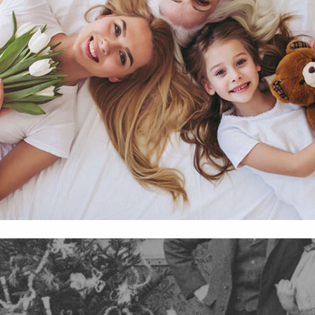
függő szolgáltatások egyes kérdéseiről szóló 2001. évi CVIII. tö
 léteztek a karácsonyfák, hiszen abban az évben
mint az Európai Unió előírásainak megfelelően használjuk.
tottak fel a szalonokban… és sokszínű papírból 
apoknak, melyek az Európai Unió országain belül működnek, a „s
nálatához, és ezeknek a felhasználó számítógépén vagy 
k rájuk.
zén történő tárolásához a felhasználók hozzájárulását kell kérniü
Elfogadom
Módosítom a beállításokat