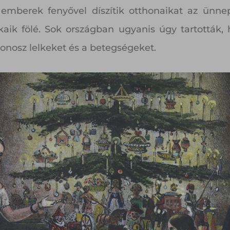
berek fenyővel díszítik otthonaikat az ünnep
kaik fölé. Sok országban ugyanis úgy tartották, 
gonosz lelkeket és a betegségeket.