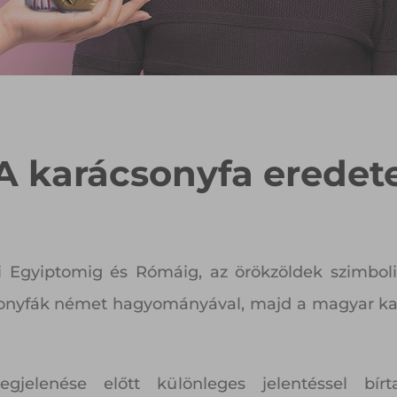
A karácsonyfa eredet
i Egyiptomig és Rómáig, az örökzöldek szimbolik
csonyfák német hagyományával, majd a magyar kar
gjelenése előtt különleges jelentéssel bí