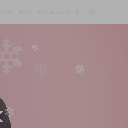
kolás
Mozi
Nyitvatartás
K