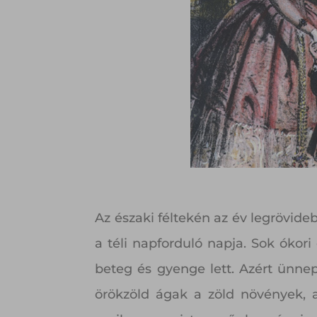
Az északi féltekén az év legrövid
a téli napforduló napja. Sok ókori
beteg és gyenge lett. Azért ünnep
örökzöld ágak a zöld növények, a