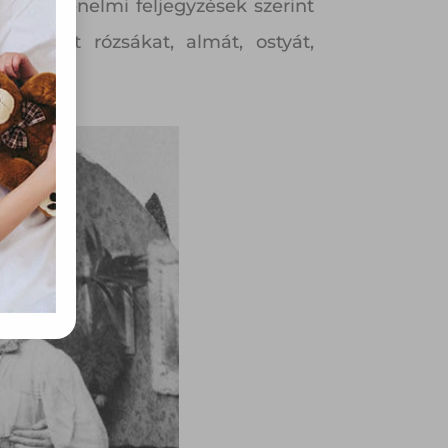
rvény,
 a történelmi feljegyzések szerint
 Azon
kivágott rózsákat, almát, ostyát,
ütik"
egyéb
k.