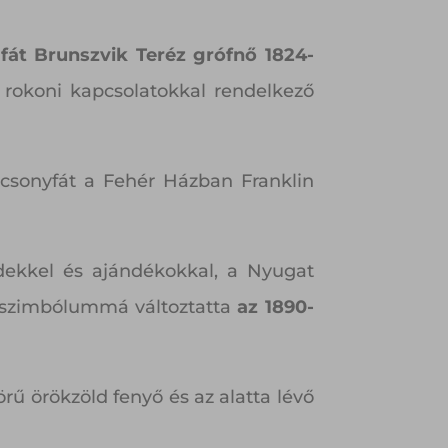
ő fát Brunszvik Teréz grófnő 1824-
 rokoni kapcsolatokkal rendelkező
ácsonyfát a Fehér Házban Franklin
dekkel és ajándékokkal, a Nyugat
ő szimbólummá változtatta
az 1890-
ű örökzöld fenyő és az alatta lévő