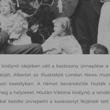
a királynő idejében vált a karácsony ünneplése a 
férjét, Albertet az Illustrated London News m
sori kastélyban. A német bevándorlók hozták 
eg a helyieket. Miután Viktória királynő, a rendk
kal kezdte ünnepelni a karácsonyt férjének tett 