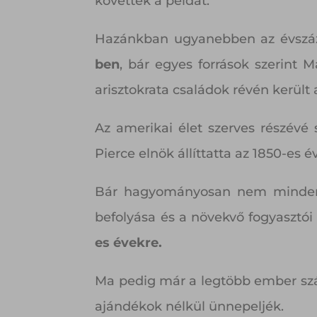
követték a példát.
Hazánkban ugyanebben az évszá
ben
, bár egyes források szerint 
arisztokrata családok révén került
Az amerikai élet szerves részévé
Pierce elnök állíttatta az 1850-es 
Bár hagyományosan nem minden ke
befolyása és a növekvő fogyasztó
es évekre.
Ma pedig már a legtöbb ember szám
ajándékok nélkül ünnepeljék.