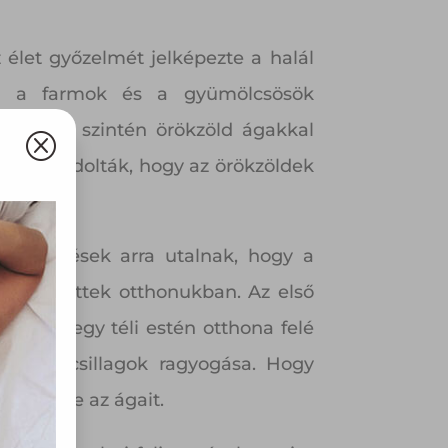
élet győzelmét jelképezte a halál
at, a farmok és a gyümölcsösök
k papjai szintén örökzöld ágakkal
Q
úgy gondolták, hogy az örökzöldek
feljegyzések arra utalnak, hogy a
 díszítettek otthonukban. Az első
olyan
szerint egy téli estén otthona felé
az Ön
slákoló csillagok ragyogása. Hogy
íszítette az ágait.
y, az
ommal