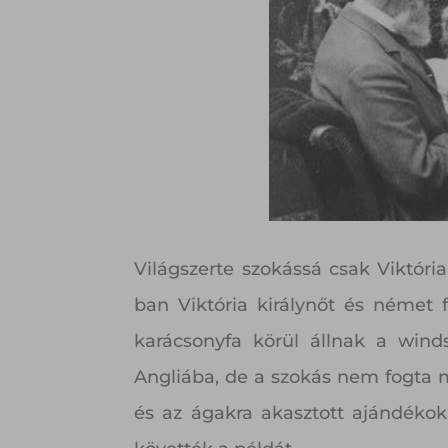
Világszerte szokássá csak Viktóri
ban Viktória királynőt és német 
karácsonyfa körül állnak a wind
Angliába, de a szokás nem fogta m
és az ágakra akasztott ajándékok