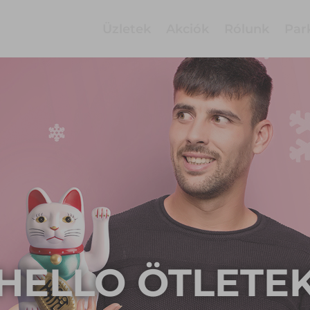
Üzletek
Akciók
Rólunk
Par
HELLO ÖTLETE