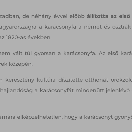
zadban, de néhány évvel előbb
állította az els
Magyarországra a karácsonyfa a német és osztrák
 az 1820-as években.
 sem vált túl gyorsan a karácsonyfa. Az első kar
évek közepén.
resztény kultúra díszítette otthonát örökzöl
i hajlandóság a karácsonyfát mindenütt jelenlév
ára elképzelhetetlen, hogy a karácsonyt gyönyör