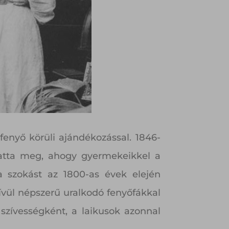
fenyő körüli ajándékozással. 1846-
utatta meg, ahogy gyermekeikkel a
a szokást az 1800-as évek elején
ívül népszerű uralkodó fenyőfákkal
szívességként, a laikusok azonnal