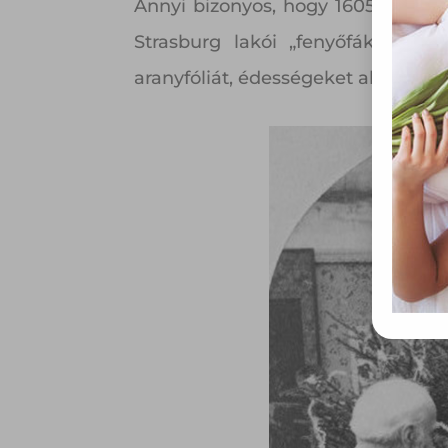
össze
Annyi bizonyos, hogy 1605-ben már
vala
Strasburg lakói „fenyőfákat állí
webl
hasz
aranyfóliát, édességeket akasztotta
eszkö