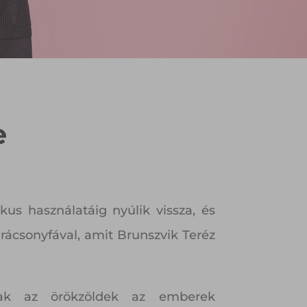
e
us használatáig nyúlik vissza, és
ácsonyfával, amit Brunszvik Teréz
rtak az örökzöldek az emberek