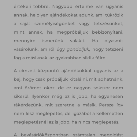
értékeli többre. Nagyobb értelme van ugyanis
annak, ha olyan ajándékokat adunk, ami tükrözik
a saját személyiségünket vagy tetszésünket,
mint annak, ha megpróbáljuk bebizonyítani,
mennyire ismerünk valakit. Ha olyasmit
vásárolunk, amiről úgy
gondoljuk,
hogy tetszeni
fog a másiknak, az gyakrabban siklik félre.
A címzett-központú ajándékokkal ugyanis az a
baj, hogy csak próbáljuk kitalálni, mit adhatnánk,
ami örömet okoz, de ez nagyon sokszor nem
sikerül. Ilyenkor még az is jobb, ha egyenesen
rákérdezünk, mit szeretne a másik. Persze így
nem lesz meglepetés, de igazából a kellemetlen
meglepetésnél az is jobb, ha nincs meglepetés.
A bevásárlóközpontban számtalan megoldást