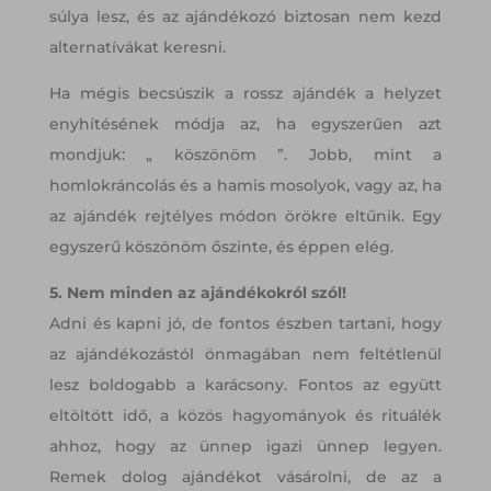
súlya lesz, és az ajándékozó biztosan nem kezd
alternatívákat keresni.
Ha mégis becsúszik a rossz ajándék a helyzet
enyhítésének módja az, ha egyszerűen azt
mondjuk: „ köszönöm ”. Jobb, mint a
homlokráncolás és a hamis mosolyok, vagy az, ha
az ajándék rejtélyes módon örökre eltűnik. Egy
egyszerű köszönöm őszinte, és éppen elég.
5. Nem minden az ajándékokról szól!
Adni és kapni jó, de fontos észben tartani, hogy
az ajándékozástól önmagában nem feltétlenül
lesz boldogabb a karácsony. Fontos az együtt
eltöltött idő, a közös hagyományok és rituálék
ahhoz, hogy az ünnep igazi ünnep legyen.
Remek dolog ajándékot vásárolni, de az a