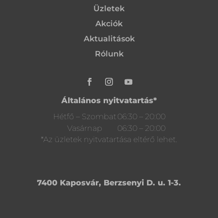
Üzletek
Akciók
Aktualitások
Rólunk
Általános nyitvatartás*
Hétfő – Szombat
06:30 – 20:00
Vasárnap
06:30 – 20:00
*Az üzletek nyitvatartása eltérő lehet.
7400 Kaposvár, Berzsenyi D. u. 1-3.