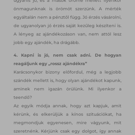
ugyanis jó, és a mások öröme mellett ilyenkor
önmagunknak is örömöt szerzünk. A mérték
egyáltalán nem a pénztől függ. Jó érzés vásárolni,
de ugyanolyan jó érzés saját kezűleg készíteni is.
A lényeg az ajándékozáson van, nem attól lesz
jobb egy ajándék, ha drágább.
4. Kapni is jó, nem csak adni. De hogyan
reagáljunk egy „rossz ajándékra”
Karácsonykor bizony előfordul, még a legjobb
szándék mellett is, hogy olyan ajándékot kapunk,
aminek nem igazán örülünk. Mi ilyenkor a
teendő?
Az egyik módja annak, hogy azt kapjuk, amit
kérünk, és elkerüljük a kínos szituációkat, ha
megmondjuk egyenesen, mire vágyunk, mit
szeretnénk. Kérjünk csak egy dolgot, így annak