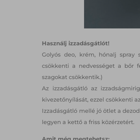
Használj izzadásgátlót!
Golyós deo, krém, hónalj spray 
csökkenti a nedvességet a bőr fe
szagokat csökkentik.)
Az izzadásgátló az izzadságmiri
kivezetőnyílását, ezzel csökkenti 
Izzadásgátló mellé jó ötlet a dezo
legyen a kettő a friss közérzetért.
Amit még megtehetsz: