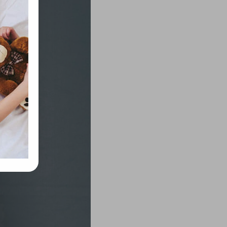
rvény,
 Azon
ütik"
egyéb
k.