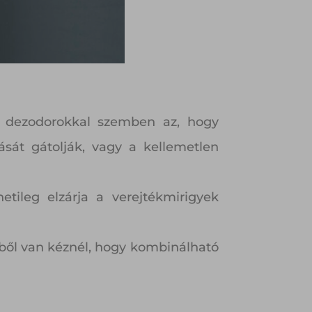
 a dezodorokkal szemben az, hogy
ását gátolják, vagy a kellemetlen
tileg elzárja a verejtékmirigyek
ékből van kéznél, hogy kombinálható