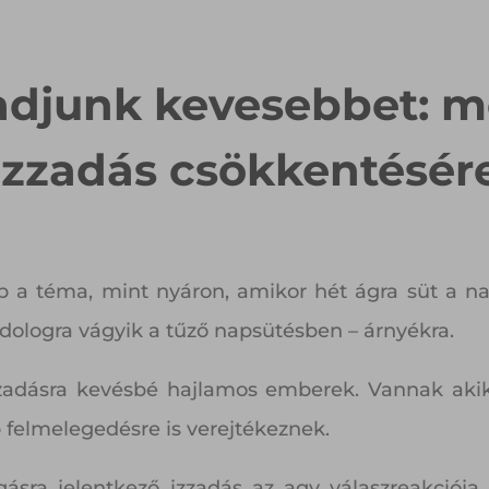
adjunk kevesebbet: m
izzadás csökkentésér
abb a téma, mint nyáron, amikor hét ágra süt a 
 dologra vágyik a tűző napsütésben – árnyékra.
zadásra kevésbé hajlamos emberek. Vannak akik
 felmelegedésre is verejtékeznek.
ásra jelentkező izzadás az agy válaszreakciója,