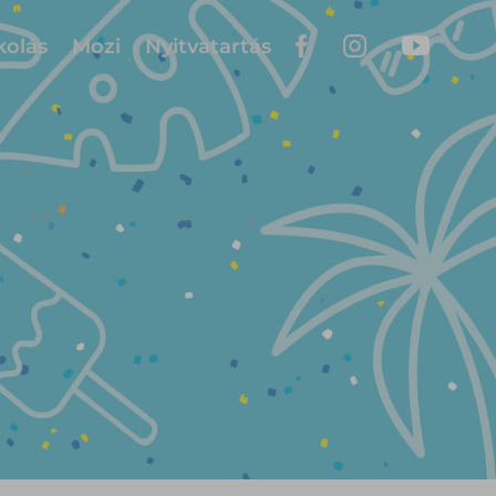
kolás
Mozi
Nyitvatartás