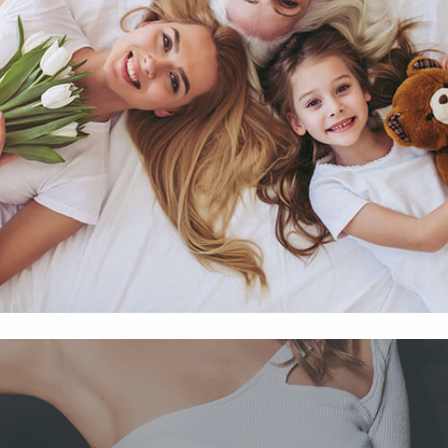
függő szolgáltatások egyes kérdéseiről szóló 2001. évi CVIII. tö
mint az Európai Unió előírásainak megfelelően használjuk.
apoknak, melyek az Európai Unió országain belül működnek, a „s
nálatához, és ezeknek a felhasználó számítógépén vagy 
zén történő tárolásához a felhasználók hozzájárulását kell kérniü
Elfogadom
Módosítom a beállításokat