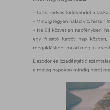
– Tarts nedves törlőkendőt a tásk
– Mindig legyen nálad víz, hiszen f
– Ne ülj közvetlen napfényben: ha
egy frissítő fürdőt nap közben,
megoldásként mosd meg az arcod és
Dezodor és izzadásgátló számtala
a meleg napokon mindig hordj mag