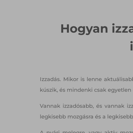
Hogyan izz
Izzadás. Mikor is lenne aktuális
kúszik, és mindenki csak egyetlen
Vannak izzadósabb, és vannak iz
legkisebb mozgásra és a legkisebb
A nyári melegre, vagy aktív mozg