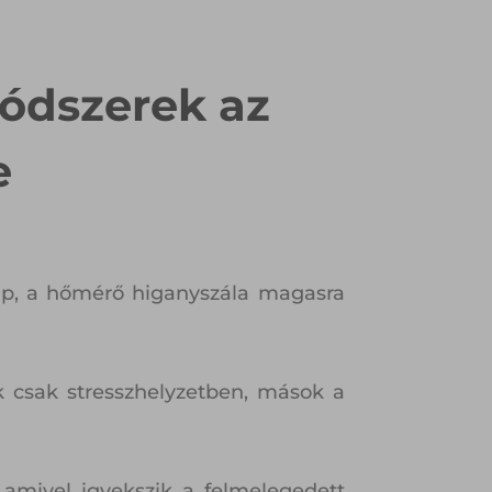
ódszerek az
e
nap, a hőmérő higanyszála magasra
 csak stresszhelyzetben, mások a
 amivel igyekszik a felmelegedett