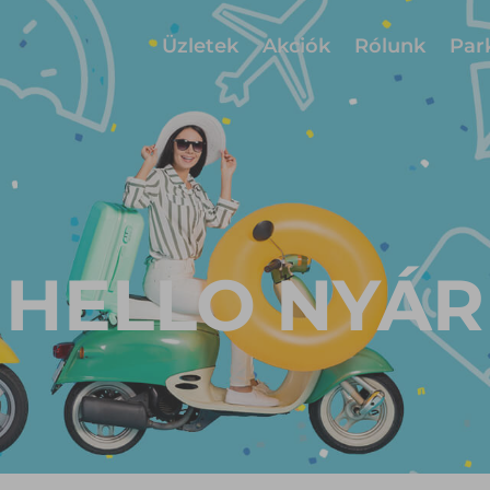
Üzletek
Akciók
Rólunk
Par
HELLO NYÁR