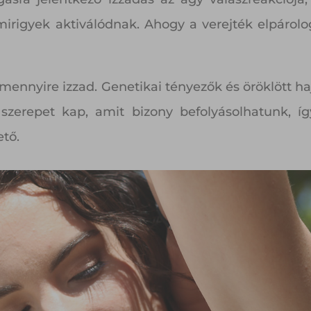
 mirigyek aktiválódnak. Ahogy a verejték elpárolo
 mennyire izzad. Genetikai tényezők és öröklött h
szerepet kap, amit bizony befolyásolhatunk, 
tő.