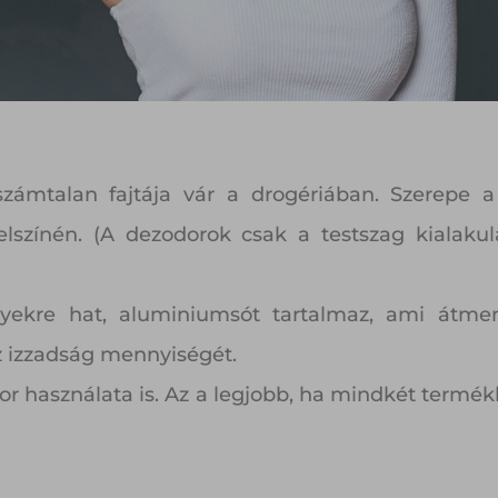
számtalan fajtája vár a drogériában. Szerepe
lszínén. (A dezodorok csak a testszag kialakul
gyekre hat, aluminiumsót tartalmaz, ami átmene
az izzadság mennyiségét.
dor használata is. Az a legjobb, ha mindkét term