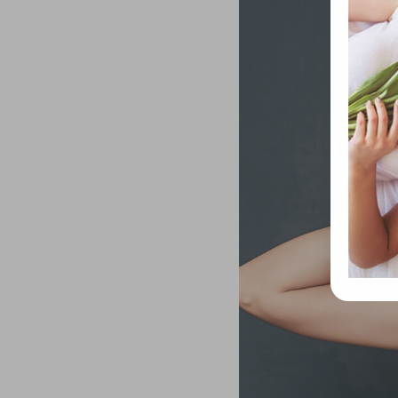
össze
vala
webl
hasz
eszkö