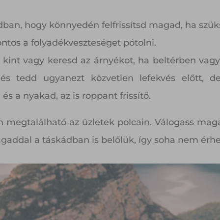
ádban, hogy könnyedén felfrissítsd magad, ha szük
ontos a folyadékveszteséget pótolni.
 kint vagy keresd az árnyékot, ha beltérben vagy 
 és tedd ugyanezt közvetlen lefekvés előtt, d
 a nyakad, az is roppant frissítő.
n megtalálható az üzletek polcain. Válogass maga
addal a táskádban is belőlük, így soha nem érhe