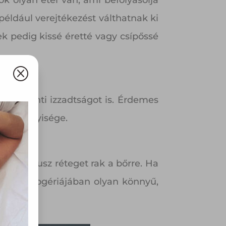
 olyan étel van, ami befolyásolja
például verejtékezést válthatnak ki
ek pedig kissé éretté vagy csípőssé
Q
s serkenti izzadtságot is. Érdemes
ték mennyisége.
olyan
i egy plusz réteget rak a bőrre. Ha
az Ön
tunk drogériájában olyan könnyű,
y, az
ommal