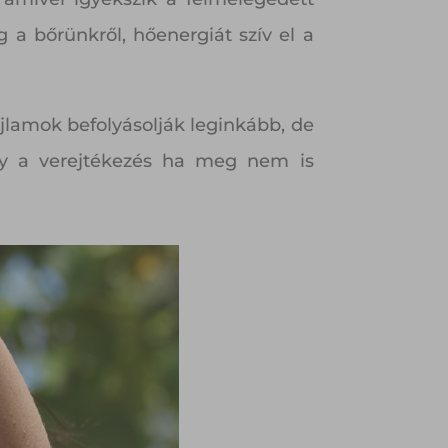
g a bőrünkről, hőenergiát szív el a
ajlamok befolyásolják leginkább, de
így a verejtékezés ha meg nem is