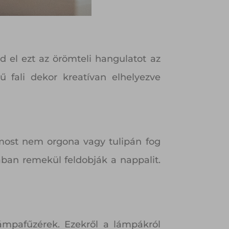
zd el ezt az örömteli hangulatot az
ű fali dekor kreatívan elhelyezve
 most nem orgona vagy tulipán fog
an remekül feldobják a nappalit.
mpafűzérek. Ezekről a lámpákról