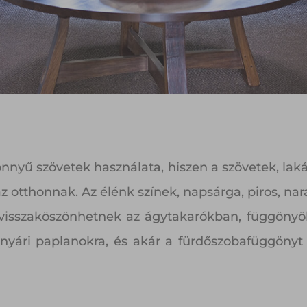
könnyű szövetek használata, hiszen a szövetek, lak
 az otthonnak. Az élénk színek, napsárga, piros, na
k visszaköszönhetnek az ágytakarókban, függönyö
 nyári paplanokra, és akár a fürdőszobafüggönyt