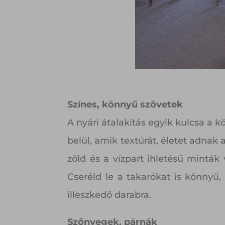
Színes, könnyű szövetek
A nyári átalakítás egyik kulcsa a 
belül, amik textúrát, életet adnak
zöld és a vízpart ihletésű mintá
Cseréld le a takarókat is könnyű,
illeszkedő darabra.
Szőnyegek, párnák