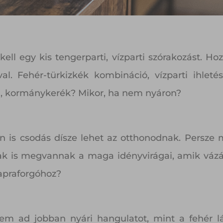
ell egy kis tengerparti, vízparti szórakozást. Ho
l. Fehér-türkizkék kombináció, vízparti ihletés
él, kormánykerék? Mikor, ha nem nyáron?
on is csodás dísze lehet az otthonodnak. Persze
k is megvannak a maga idényvirágai, amik vázáb
apraforgóhoz?
ad jobban nyári hangulatot, mint a fehér lá