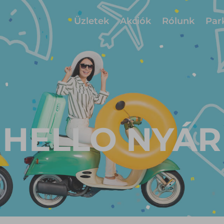
Üzletek
Akciók
Rólunk
Par
HELLO NYÁR