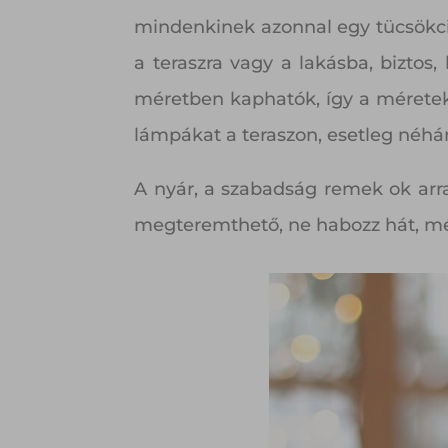
mindenkinek azonnal egy tücsökciri
a teraszra vagy a lakásba, biztos
méretben kaphatók, így a méretek
lámpákat a teraszon, esetleg néhán
A nyár, a szabadság remek ok arr
megteremthető, ne habozz hát, mé