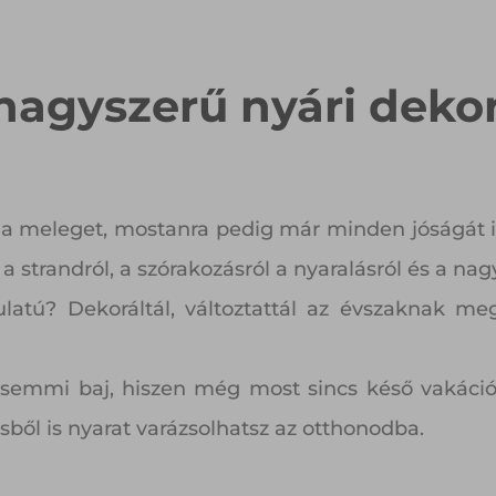
nagyszerű nyári dekor
 meleget, mostanra pedig már minden jóságát i
strandról, a szórakozásról a nyaralásról és a nagy
atú? Dekoráltál, változtattál az évszaknak megf
s semmi baj, hiszen még most sincs késő vakáció 
sből is nyarat varázsolhatsz az otthonodba.