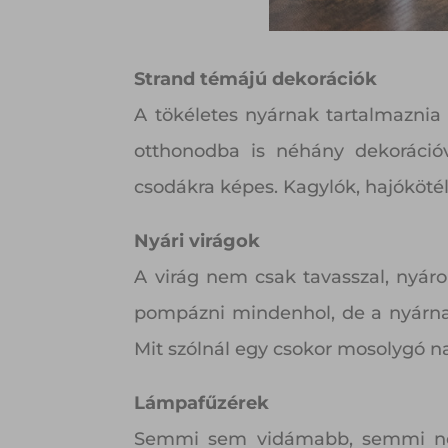
Strand témájú dekorációk
A tökéletes nyárnak tartalmaznia k
otthonodba is néhány dekorációva
csodákra képes. Kagylók, hajóköt
Nyári virágok
A virág nem csak tavasszal, nyár
pompázni mindenhol, de a nyárna
Mit szólnál egy csokor mosolygó n
Lámpafűzérek
Semmi sem vidámabb, semmi nem 