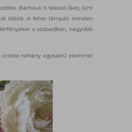
szébe. Bárhová is teszed őket, kint
atát idézik. A fehér lámpák minden
ndérfényeket a szabadban, nagyobb
ág érzete néhány egyszerű elemmel