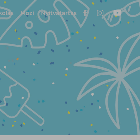
kolás
Mozi
Nyitvatartás