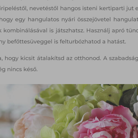
peléstől, nevetéstől hangos isteni kertiparti jut e
, hogy egy hangulatos nyári összejövetel hangul
 kombinálásával is játszhatsz. Használj apró tü
y befőttesüveggel is felturbózhatod a hatást.
a, hogy kicsit átalakítsd az otthonod. A szabads
g nincs késő.