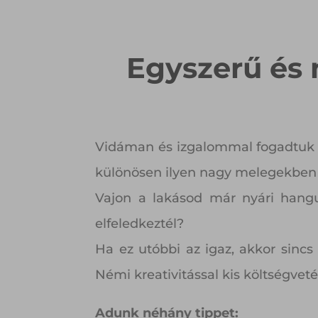
Egyszerű és 
Vidáman és izgalommal fogadtuk a
különösen ilyen nagy melegekben a 
Vajon a lakásod már nyári hangul
elfeledkeztél?
Ha ez utóbbi az igaz, akkor sinc
Némi kreativitással kis költségveté
Adunk néhány tippet: