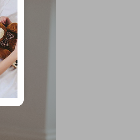
rvény,
 Azon
ütik"
egyéb
k.