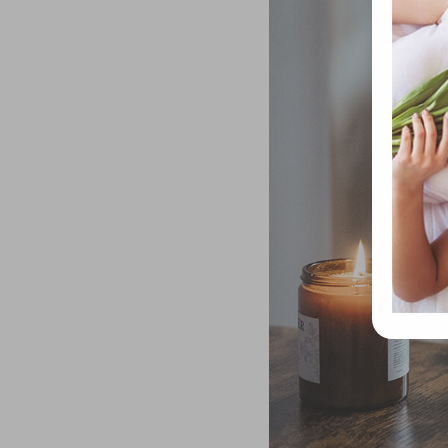
össze
vala
webl
hasz
eszkö