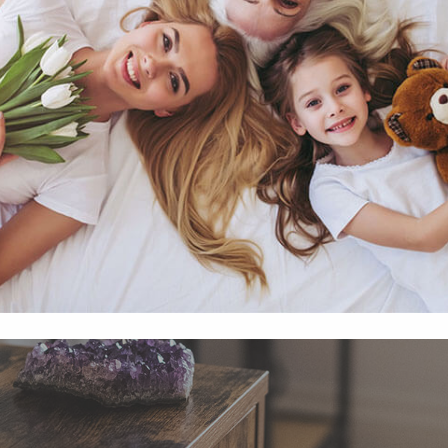
függő szolgáltatások egyes kérdéseiről szóló 2001. évi CVIII. tö
mint az Európai Unió előírásainak megfelelően használjuk.
apoknak, melyek az Európai Unió országain belül működnek, a „s
nálatához, és ezeknek a felhasználó számítógépén vagy 
zén történő tárolásához a felhasználók hozzájárulását kell kérniü
Elfogadom
Módosítom a beállításokat