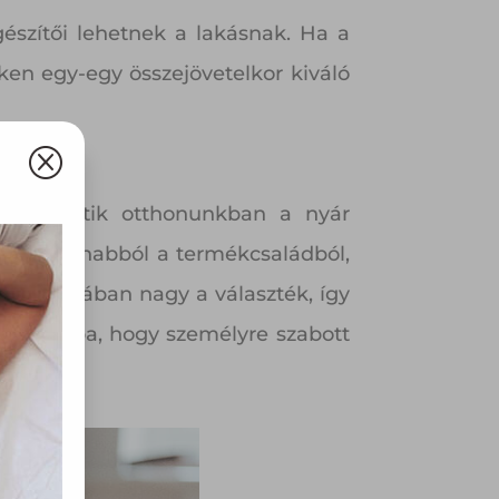
észítői lehetnek a lakásnak. Ha a
éken egy-egy összejövetelkor kiváló
Q
gteremthetik otthonunkban a nyár
lassz ugyanabból a termékcsaládból,
 drogériában nagy a választék, így
den szobába, hogy személyre szabott
olyan
az Ön
y, az
ommal