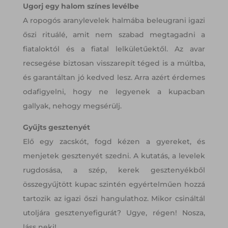
Ugorj egy halom színes levélbe
A ropogós aranylevelek halmába beleugrani igazi
őszi rituálé, amit nem szabad megtagadni a
fiataloktól és a fiatal lelkületűektől. Az avar
recsegése biztosan visszarepít téged is a múltba,
és garantáltan jó kedved lesz. Arra azért érdemes
odafigyelni, hogy ne legyenek a kupacban
gallyak, nehogy megsérülj.
Gyűjts gesztenyét
Elő egy zacskót, fogd kézen a gyereket, és
menjetek gesztenyét szedni. A kutatás, a levelek
rugdosása, a szép, kerek gesztenyékből
összegyűjtött kupac szintén egyértelműen hozzá
tartozik az igazi őszi hangulathoz. Mikor csináltál
utoljára gesztenyefigurát? Ugye, régen! Nosza,
láss neki!