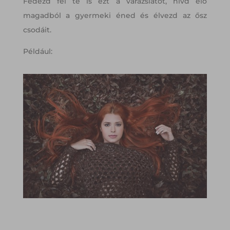
Fedezd fel te is ezt a varázslatot, hívd elő
magadból a gyermeki éned és élvezd az ősz
csodáit.
Például: