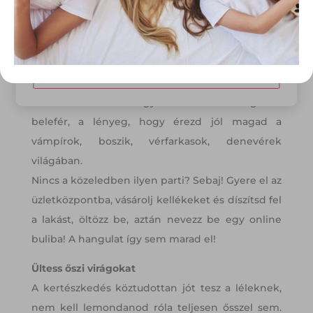
Vegyél részt egy Halloween buliban
Elfogadom
Bár még nem régóta, de egyre jobban divatba
jönnek a Halloween partik, jelmezversenyek.
Módosítom a beállításokat
Igazi hangulatos bulik ezek, különleges
díszletekkel. Csokit vagy csalunk? Akár még az is
belefér, a lényeg, hogy érezd jól magad a
vámpírok, boszik, vérfarkasok, denevérek
világában.
Nincs a közeledben ilyen parti? Sebaj! Gyere el az
üzletközpontba, vásárolj kellékeket és díszítsd fel
a lakást, öltözz be, aztán nevezz be egy online
buliba! A hangulat így sem marad el!
Ültess őszi virágokat
A kertészkedés köztudottan jót tesz a léleknek,
nem kell lemondanod róla teljesen ősszel sem.