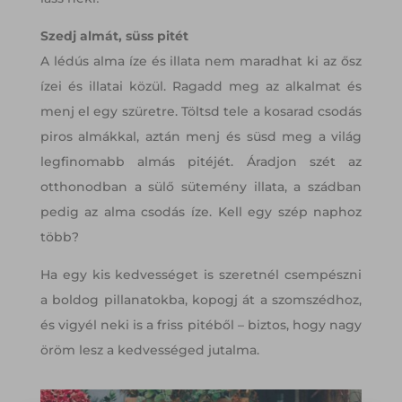
Szedj almát, süss pitét
A lédús alma íze és illata nem maradhat ki az ősz
ízei és illatai közül. Ragadd meg az alkalmat és
menj el egy szüretre. Töltsd tele a kosarad csodás
piros almákkal, aztán menj és süsd meg a világ
legfinomabb almás pitéjét. Áradjon szét az
otthonodban a sülő sütemény illata, a szádban
pedig az alma csodás íze. Kell egy szép naphoz
több?
Ha egy kis kedvességet is szeretnél csempészni
a boldog pillanatokba, kopogj át a szomszédhoz,
és vigyél neki is a friss pitéből – biztos, hogy nagy
öröm lesz a kedvességed jutalma.