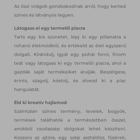
Az őszi virágok gondoskodnak arról, hogy kerted
színes és látványos legyen.
Látogass el egy termelői piacra
Tarts egy kis szünetet, lépj ki egy pillanatra a
rohanó életmódból, és értékeld az élet egyszerű
dolgait. Kirándulj, igyál egy pohár forró, finom
teát vagy látogass ki egy termelői piacra, ahol a
gazdák saját termékeiket árulják. Beszélgess,
érints, szagolj, kóstolj, és élvezd ki a piac
hangulatát.
Éld ki kreatív hajlamod
Számtalan színes termény, levelek, bogyók,
termések találhatók a természetben ősszel,
amikből csodaszép dolgokat lehet készíteni.
Koszorú az ajtóra, egy szép asztaldísz, fűzérek,