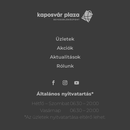
Üzletek
Akciók
Aktualitások
Rólunk
Általános nyitvatartás*
Hétfő – Szombat
06:30 – 20:00
Vasárnap
06:30 – 20:00
*Az üzletek nyitvatartása eltérő lehet.