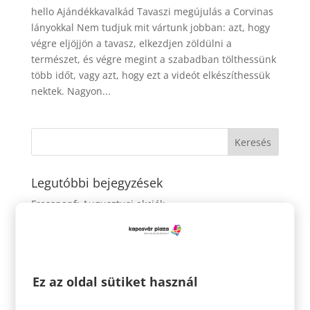
hello Ajándékkavalkád Tavaszi megújulás a Corvinas
lányokkal Nem tudjuk mit vártunk jobban: azt, hogy
végre eljöjjön a tavasz, elkezdjen zöldülni a
természet, és végre megint a szabadban tölthessünk
több időt, vagy azt, hogy ezt a videót elkészíthessük
nektek. Nagyon...
Legutóbbi bejegyzések
Fressnapf: Augusztusi akciók
House: Farmer IKONOK
House: Akár 70% kedvezmény
Sportisimo: Akár 50% kedvezmény
Ez az oldal sütiket használ
Hűsölj nálunk a nagy melegben!