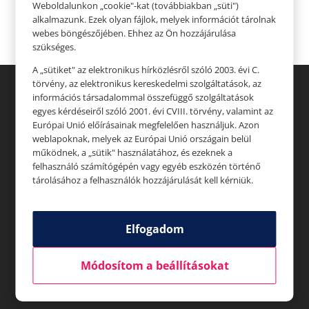
Weboldalunkon „cookie"-kat (továbbiakban „süti")
Legutóbbi hozzászólások
alkalmazunk. Ezek olyan fájlok, melyek információt tárolnak
webes böngészőjében. Ehhez az Ön hozzájárulása
szükséges.
A „sütiket" az elektronikus hírközlésről szóló 2003. évi C.
törvény, az elektronikus kereskedelmi szolgáltatások, az
információs társadalommal összefüggő szolgáltatások
egyes kérdéseiről szóló 2001. évi CVIII. törvény, valamint az
Európai Unió előírásainak megfelelően használjuk. Azon
weblapoknak, melyek az Európai Unió országain belül
működnek, a „sütik" használatához, és ezeknek a
Üzletek
felhasználó számítógépén vagy egyéb eszközén történő
tárolásához a felhasználók hozzájárulását kell kérniük.
Akciók
Aktualitások
Elfogadom
Rólunk
Módosítom a beállításokat
Állásajánlatok