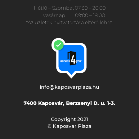
Hétfő – Szombat
07:30 – 20:00
Vasárnap
09:00 – 18:00
*Az üzletek nyitvatartása eltérő lehet.
info@kaposvarplaza.hu
7400 Kaposvár, Berzsenyi D. u. 1-3.
Copyright 2021
© Kaposvar Plaza