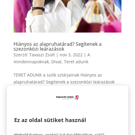
Hiányos az alapruhatárad? Segítenek a
szezonközi leárazások
Szerző:
Tavaszi Zsolt
|
nov 3, 2022
|
A
mindennapoknak
,
Divat
,
Teret adunk
TERET ADUNK a sulik sztárjainak Hiányos az
alapruhatárad? Segítenek a szezonközi leárazások
Mindenki imád olcsón vásárolni, jó businesseket
kötni, ez nem is kérdés. A szezonközi leárazások, és a
kuponnapok térhódításával, igazából bármelyikünk
átélheti azt a szívet...
Ez az oldal sütiket használ
Weboldalunkon „cookie"-kat (továbbiakban „süti")