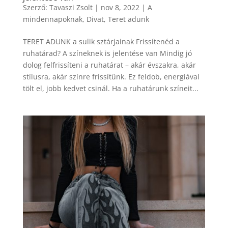
Szerző:
Tavaszi Zsolt
|
nov 8, 2022
|
A
mindennapoknak
,
Divat
,
Teret adunk
TERET ADUNK a sulik sztárjainak Frissítenéd a
ruhatárad? A színeknek is jelentése van Mindig jó
dolog felfrissíteni a ruhatárat – akár évszakra, akár
stílusra, akár színre frissítünk. Ez feldob, energiával
tölt el, jobb kedvet csinál. Ha a ruhatárunk színeit...