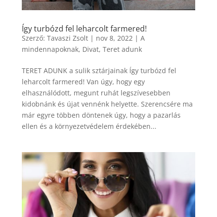
Így turbózd fel leharcolt farmered!
Szerző:
Tavaszi Zsolt
|
nov 8, 2022
|
A
mindennapoknak
,
Divat
,
Teret adunk
TERET ADUNK a sulik sztárjainak Így turbózd fel
leharcolt farmered! Van úgy, hogy egy
elhasználódott, megunt ruhát legszívesebben
kidobnánk és újat vennénk helyette. Szerencsére ma
már egyre többen döntenek úgy, hogy a pazarlás
ellen és a környezetvédelem érdekében...