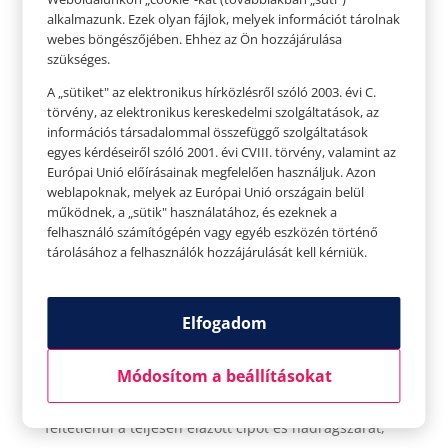
alkalmazunk. Ezek olyan fájlok, melyek információt tárolnak
webes böngészőjében. Ehhez az Ön hozzájárulása
szükséges.
A „sütiket" az elektronikus hírközlésről szóló 2003. évi C.
törvény, az elektronikus kereskedelmi szolgáltatások, az
információs társadalommal összefüggő szolgáltatások
egyes kérdéseiről szóló 2001. évi CVIII. törvény, valamint az
Európai Unió előírásainak megfelelően használjuk. Azon
weblapoknak, melyek az Európai Unió országain belül
működnek, a „sütik" használatához, és ezeknek a
felhasználó számítógépén vagy egyéb eszközén történő
Esőben is stílusosan
tárolásához a felhasználók hozzájárulását kell kérniük.
Szerző:
Tavaszi Zsolt
|
nov 2, 2022
|
A
mindennapoknak
,
Divat
,
Teret adunk
Elfogadom
TERET ADUNK a sulik sztárjainak Esőben is stílusosan
Esik. A hosszú száraz nyár után végre esik. Ilyenkor
Módosítom a beállításokat
kicsit nehezebb csinosan, divatosan öltözködni – ám
egyáltalán nem lehetetlen. Az eső nem jelenti
feltétlenül a teljesen elázott cipőt és nadrágszárat,