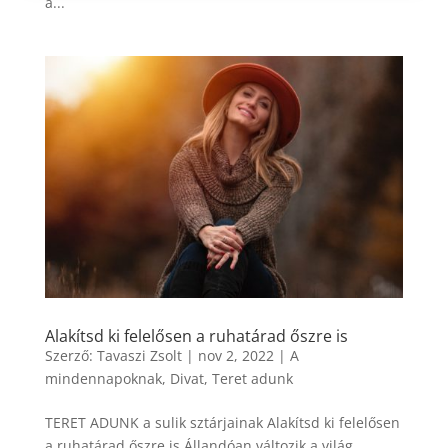
a...
Alakítsd ki felelősen a ruhatárad őszre is
Szerző:
Tavaszi Zsolt
|
nov 2, 2022
|
A
mindennapoknak
,
Divat
,
Teret adunk
TERET ADUNK a sulik sztárjainak Alakítsd ki felelősen
a ruhatárad őszre is Állandóan változik a világ