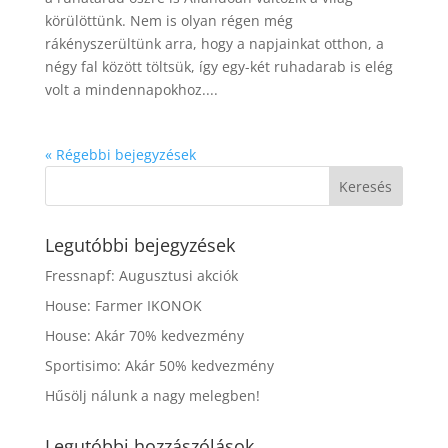
körülöttünk. Nem is olyan régen még
rákényszerültünk arra, hogy a napjainkat otthon, a
négy fal között töltsük, így egy-két ruhadarab is elég
volt a mindennapokhoz....
« Régebbi bejegyzések
Legutóbbi bejegyzések
Fressnapf: Augusztusi akciók
House: Farmer IKONOK
House: Akár 70% kedvezmény
Sportisimo: Akár 50% kedvezmény
Hűsölj nálunk a nagy melegben!
Legutóbbi hozzászólások