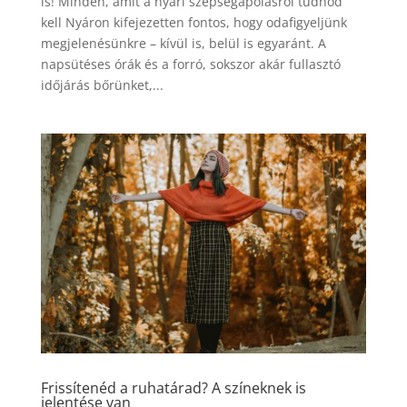
is! Minden, amit a nyári szépségápolásról tudnod
kell Nyáron kifejezetten fontos, hogy odafigyeljünk
megjelenésünkre – kívül is, belül is egyaránt. A
napsütéses órák és a forró, sokszor akár fullasztó
időjárás bőrünket,...
Frissítenéd a ruhatárad? A színeknek is
jelentése van