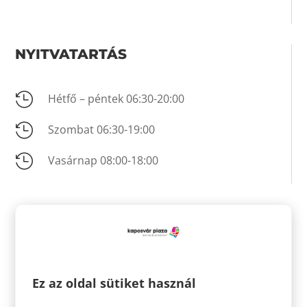
NYITVATARTÁS

Hétfő – péntek 06:30-20:00

Szombat 06:30-19:00

Vasárnap 08:00-18:00
KAPCSOLAT

+36 20 823 8101
Ez az oldal sütiket használ

info@spar.hu