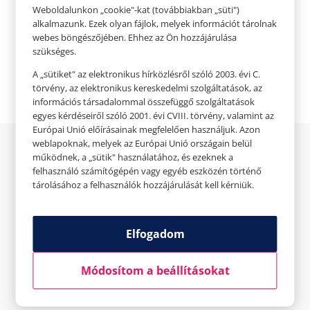
Weboldalunkon „cookie"-kat (továbbiakban „süti")

Weboldal
alkalmazunk. Ezek olyan fájlok, melyek információt tárolnak
webes böngészőjében. Ehhez az Ön hozzájárulása

Facebook
szükséges.
A „sütiket" az elektronikus hírközlésről szóló 2003. évi C.
törvény, az elektronikus kereskedelmi szolgáltatások, az
információs társadalommal összefüggő szolgáltatások
egyes kérdéseiről szóló 2001. évi CVIII. törvény, valamint az
Európai Unió előírásainak megfelelően használjuk. Azon
weblapoknak, melyek az Európai Unió országain belül
Az üzletről
működnek, a „sütik" használatához, és ezeknek a
felhasználó számítógépén vagy egyéb eszközén történő
tárolásához a felhasználók hozzájárulását kell kérniük.
Elfogadott fizetési eszközök
Elfogadom
Saját szolgáltatások
Módosítom a beállításokat
Törzsvásárlói rendszer