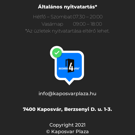
Általános nyitvatartás*
Hétfő – Szombat
07:30 – 20:00
Vasárnap
09:00 – 18:00
*Az üzletek nyitvatartása eltérő lehet.
info@kaposvarplaza.hu
7400 Kaposvár, Berzsenyi D. u. 1-3.
Copyright 2021
© Kaposvar Plaza