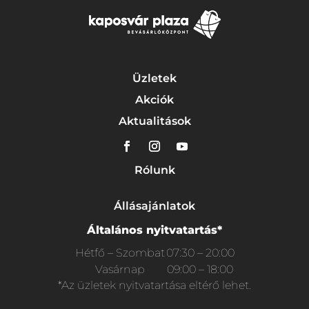
Üzletek
Akciók
Aktualitások
Rólunk
Állásajánlatok
Általános nyitvatartás*
Hétfő – Szombat
07:30 – 20:00
Vasárnap
09:00 – 18:00
*Az üzletek nyitvatartása eltérő lehet.