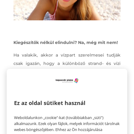
Kiegészítők nélkül elindulni? Na, még mit nem!
Ha valakik, akkor a vízpart szerelmesei tudják
csak igazán, hogy a különböző strand- és vízi
kiegészítők kapcsán nemcsak a stílusra kell
odafigyelni. Kezdjük az alapoktól: az
elengedhetetlen papucs vagy szandál mindig
legyen kényelmes, és ha persze víz éri, akkor se
Ez az oldal sütiket használ
legyen semmi baja. Ugyanez igaz a táskákra is,
amiknél ajánlott a kisebb kiszereléseket
Weboldalunkon „cookie"-kat (továbbiakban „süti")
választani, valamint azokat, amik például
alkalmazunk. Ezek olyan fájlok, melyek információt tárolnak
webes böngészőjében. Ehhez az Ön hozzájárulása
újrahasznosítottak, környezetkímélőek (például