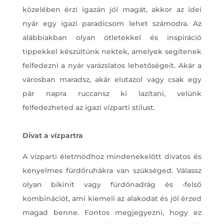
közelében érzi igazán jól magát, akkor az idei
nyár egy igazi paradicsom lehet számodra. Az
alábbiakban olyan ötletekkel és inspiráció
tippekkel készültünk nektek, amelyek segítenek
felfedezni a nyár varázslatos lehetőségeit. Akár a
városban maradsz, akár elutazol vagy csak egy
pár napra ruccansz ki lazítani, velünk
felfedezheted az igazi vízparti stílust.
Divat a vízpartra
A vízparti életmódhoz mindenekelőtt divatos és
kényelmes fürdőruhákra van szükséged. Válassz
olyan bikinit vagy fürdőnadrág és -felső
kombinációt, ami kiemeli az alakodat és jól érzed
magad benne. Fontos megjegyezni, hogy ez