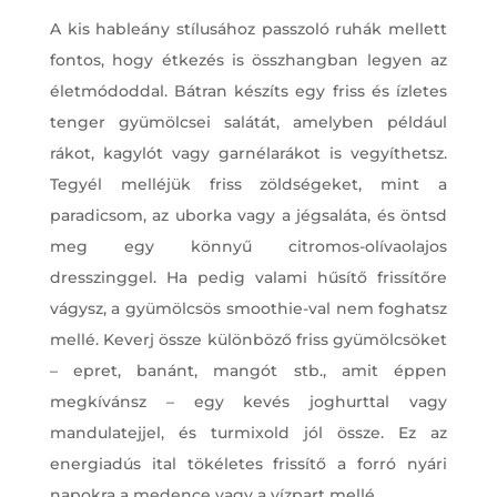
A kis hableány stílusához passzoló ruhák mellett
fontos, hogy étkezés is összhangban legyen az
életmódoddal. Bátran készíts egy friss és ízletes
tenger gyümölcsei salátát, amelyben például
rákot, kagylót vagy garnélarákot is vegyíthetsz.
Tegyél melléjük friss zöldségeket, mint a
paradicsom, az uborka vagy a jégsaláta, és öntsd
meg egy könnyű citromos-olívaolajos
dresszinggel. Ha pedig valami hűsítő frissítőre
vágysz, a gyümölcsös smoothie-val nem foghatsz
mellé. Keverj össze különböző friss gyümölcsöket
– epret, banánt, mangót stb., amit éppen
megkívánsz – egy kevés joghurttal vagy
mandulatejjel, és turmixold jól össze. Ez az
energiadús ital tökéletes frissítő a forró nyári
napokra a medence vagy a vízpart mellé.