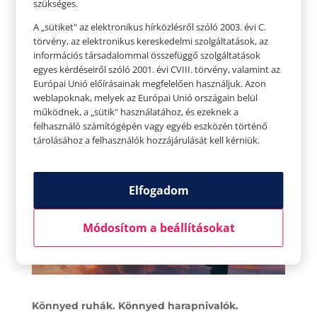
szükséges.
papírból készültek). A törülköző mindig legyen
A „sütiket" az elektronikus hírközlésről szóló 2003. évi C.
mikroszálas, és ha még nem tetted volna,
törvény, az elektronikus kereskedelmi szolgáltatások, az
érdemes elgondolkoznod egy divatos
információs társadalommal összefüggő szolgáltatások
egyes kérdéseiről szóló 2001. évi CVIII. törvény, valamint az
szalmakalapon is – a dioptriás napszemüveg
Európai Unió előírásainak megfelelően használjuk. Azon
mellett persze. A magas faktorszámú naptejet és
weblapoknak, melyek az Európai Unió országain belül
a fényvédő krémeket pedig sose felejtsd otthon!
működnek, a „sütik" használatához, és ezeknek a
felhasználó számítógépén vagy egyéb eszközén történő
tárolásához a felhasználók hozzájárulását kell kérniük.
Elfogadom
Módosítom a beállításokat
Könnyed ruhák. Könnyed harapnivalók.