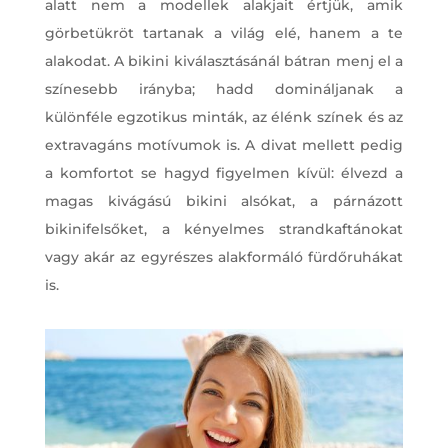
alatt nem a modellek alakjait értjük, amik
görbetükröt tartanak a világ elé, hanem a te
alakodat. A bikini kiválasztásánál bátran menj el a
színesebb irányba; hadd domináljanak a
különféle egzotikus minták, az élénk színek és az
extravagáns motívumok is. A divat mellett pedig
a komfortot se hagyd figyelmen kívül: élvezd a
magas kivágású bikini alsókat, a párnázott
bikinifelsőket, a kényelmes strandkaftánokat
vagy akár az egyrészes alakformáló fürdőruhákat
is.