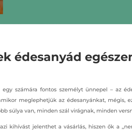
ek édesanyád egészen
 egy számára fontos személyt ünnepel – az éd
amikor meglephetjük az édesanyánkat, mégis, ez
 súlya van, minden szál virágnak, minden versn
azi kihívást jelenthet a vásárlás, hiszen ők a 