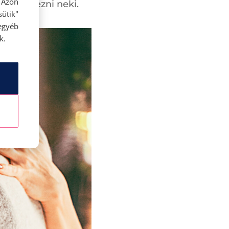
 Azon
sz szerezni neki.
ütik"
egyéb
k.