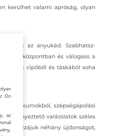
en kerülhet valami apróság, olyan
kozd meg az anyukád. Szabhatsz-
l az üzletközpontban és válogass a
i ismeri: cipőből és táskából soha
olyan
az Ön
 kozmetikumokból, szépségápolási
y, az
sók, kényeztető varázslatok széles
ommal
ogass hozzájuk néhány újdonságot,
rvény,