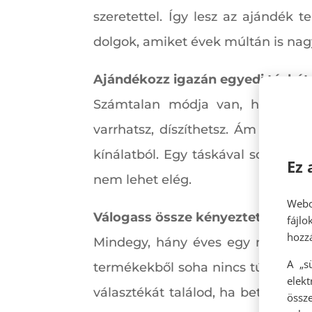
szeretettel. Így lesz az ajándék
dolgok, amiket évek múltán is nagy
Ajándékozz igazán egyedi táskát
Számtalan módja van, hogy sajá
varrhatsz, díszíthetsz. Ám ha egy
kínálatból. Egy táskával soha nem
Ez 
nem lehet elég.
Webo
Válogass össze kényeztető koz
fájl
hozzá
Mindegy, hány éves egy nő, mind
A „s
termékekből soha nincs túl sok. M
elek
választékát találod, ha betérsz 
össze