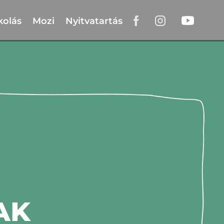
kolás
Mozi
Nyitvatartás
AK