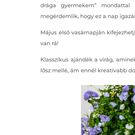
drága gyermekem” mondattal há
megérdemlik, hogy ez a nap igazán
Május első vasárnapján kifejezhet
van rá!
Klasszikus ajándék a virág, amine
lősz mellé, ám ennél kreatívabb dol