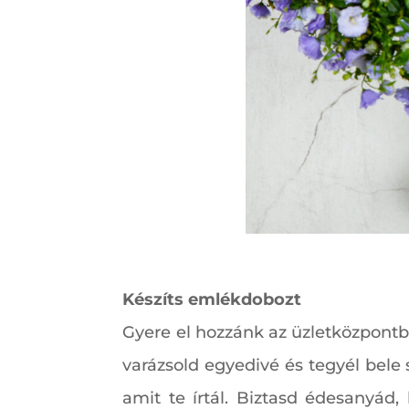
Készíts emlékdobozt
Gyere el hozzánk az üzletközpontba
varázsold egyedivé és tegyél bele
amit te írtál. Biztasd édesanyád,