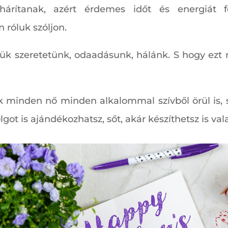
rítanak, azért érdemes időt és energiát f
 róluk szóljon.
jük szeretetünk, odaadásunk, hálánk. S hogy ezt
k minden nő minden alkalommal szívből örül is, s
got is ajándékozhatsz, sőt, akár készíthetsz is val