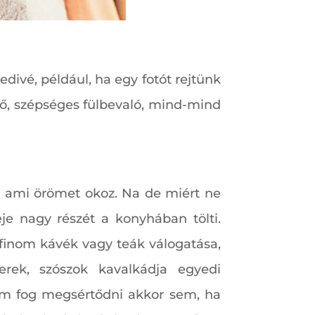
edivé, például, ha egy fotót rejtünk
tő, szépséges fülbevaló, mind-mind
, ami örömet okoz. Na de miért ne
je nagy részét a konyhában tölti.
finom kávék vagy teák válogatása,
erek, szószok kavalkádja egyedi
sem fog megsértődni akkor sem, ha