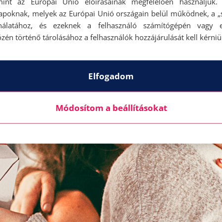
mint az Európai Unió előírásainak megfelelően használjuk.
eztető ajándékcsomagot – biztosan nagy örömöt fog
apoknak, melyek az Európai Unió országain belül működnek, a „s
nálatához, és ezeknek a felhasználó számítógépén vagy 
zén történő tárolásához a felhasználók hozzájárulását kell kérniü
Elfogadom
Módosítom a beállításokat