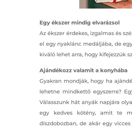
Egy ékszer mindig elvarázsol
Az ékszer érdekes, izgalmas és szép
el egy nyaklánc medáljába, de egy
kiváló lehet arra, hogy kifejezzük 
Ajándékozz valamit a konyhába
Gyakran mondják, hogy ha ajándék
lehetne mindkettő egyszerre? Egy
Válasszunk hát anyák napjára oly
egy kedves kötény, amit te mag
díszdobozban, de akár egy vicces