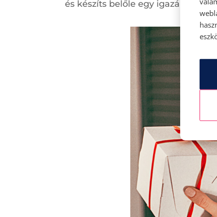
vala
és készíts belőle egy igazán kény
webl
hasz
eszkö