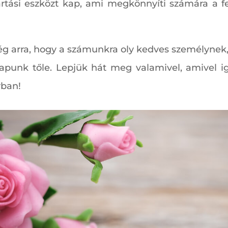
tási eszközt kap, ami megkönnyíti számára a fe
ég arra, hogy a számunkra oly kedves személyn
kapunk tőle. Lepjük hát meg valamivel, amivel 
rban!