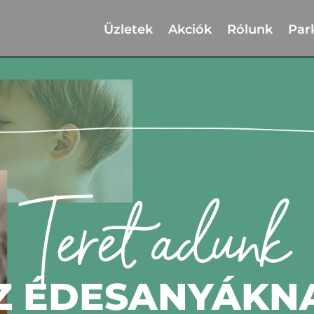
Üzletek
Akciók
Rólunk
Par
Teret adunk
Z ÉDESANYÁKN