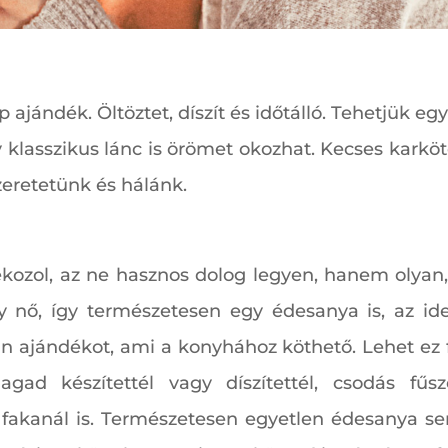
 ajándék. Öltöztet, díszít és időtálló. Tehetjük egy
 klasszikus lánc is örömet okozhat. Kecses karkö
szeretetünk és hálánk.
ozol, az ne hasznos dolog legyen, hanem olyan
 nő, így természetesen egy édesanya is, az ide
an ajándékot, ami a konyhához köthető. Lehet ez 
ad készítettél vagy díszítettél, csodás fűsz
 fakanál is. Természetesen egyetlen édesanya 