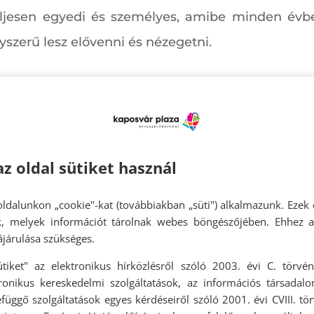
 teljesen egyedi és személyes, amibe minden évb
szerű lesz elővenni és nézegetni.
t kezeddel készített, egyedi táskával ajándé
ikhez sincs igazán tehetséged, bátran nézz körü
 lehet mellé lőni, hiszen az alapszabályt mindenk
az oldal sütiket használ
ldalunkon „cookie"-kat (továbbiakban „süti") alkalmazunk. Ezek 
metikumokat
ok, melyek információt tárolnak webes böngészőjében. Ehhez 
járulása szükséges.
annyian hiúak vagyunk egy kicsit. Éppen ezért
ütiket" az elektronikus hírközlésről szóló 2003. évi C. törvén
inőségi krémek, sminktermékek, illatszerek, fürdő
tronikus kereskedelmi szolgáltatások, az információs társadal
a drogériába. Keresd meg anyukád kedvenceit, vál
függő szolgáltatások egyes kérdéseiről szóló 2001. évi CVIII. tö