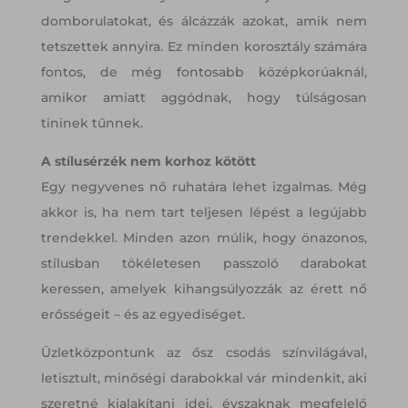
domborulatokat, és álcázzák azokat, amik nem
tetszettek annyira. Ez minden korosztály számára
fontos, de még fontosabb középkorúaknál,
amikor amiatt aggódnak, hogy túlságosan
tininek tűnnek.
A stílusérzék nem korhoz kötött
Egy negyvenes nő ruhatára lehet izgalmas. Még
akkor is, ha nem tart teljesen lépést a legújabb
trendekkel. Minden azon múlik, hogy önazonos,
stílusban tökéletesen passzoló darabokat
keressen, amelyek kihangsúlyozzák az érett nő
erősségeit – és az egyediséget.
Üzletközpontunk az ősz csodás színvilágával,
letisztult, minőségi darabokkal vár mindenkit, aki
szeretné kialakítani idei, évszaknak megfelelő