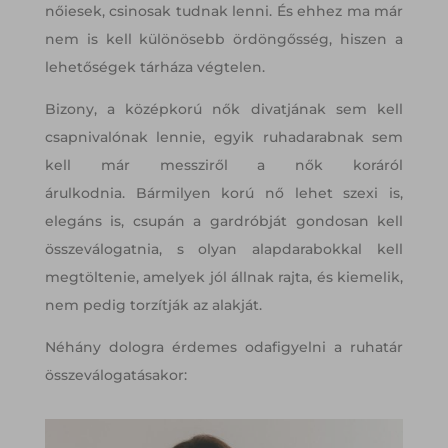
nőiesek, csinosak tudnak lenni. És ehhez ma már
nem is kell különösebb ördöngősség, hiszen a
lehetőségek tárháza végtelen.
Bizony, a középkorú nők divatjának sem kell
csapnivalónak lennie, egyik ruhadarabnak sem
kell már messziről a nők koráról
árulkodnia. Bármilyen korú nő lehet szexi is,
elegáns is, csupán a gardróbját gondosan kell
összeválogatnia, s olyan alapdarabokkal kell
megtöltenie, amelyek jól állnak rajta, és kiemelik,
nem pedig torzítják az alakját.
Néhány dologra érdemes odafigyelni a ruhatár
összeválogatásakor: