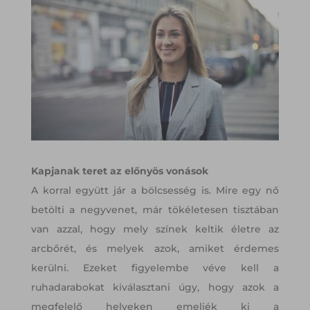
Kapjanak teret az előnyös vonások
A korral együtt jár a bölcsesség is. Mire egy nő
betölti a negyvenet, már tökéletesen tisztában
van azzal, hogy mely színek keltik életre az
arcbőrét, és melyek azok, amiket érdemes
kerülni. Ezeket figyelembe véve kell a
ruhadarabokat kiválasztani úgy, hogy azok a
megfelelő helyeken emeljék ki a