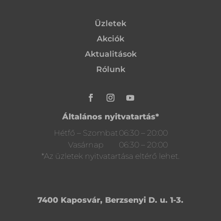
Üzletek
Akciók
Aktualitások
Rólunk
Általános nyitvatartás*
Hétfő – Szombat
06:30 – 20:00
Vasárnap
06:30 – 20:00
*Az üzletek nyitvatartása eltérő lehet.
7400 Kaposvár, Berzsenyi D. u. 1-3.