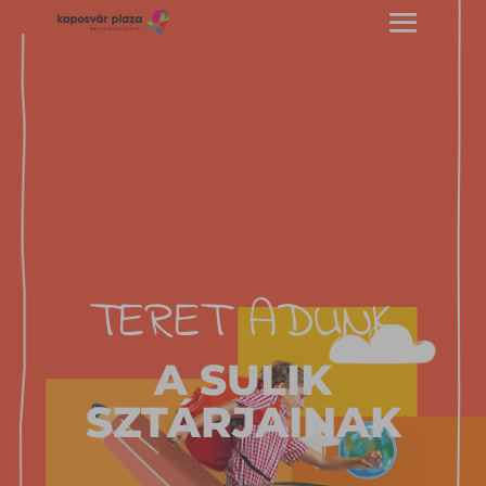
TERET ADUNK
A SULIK
SZTÁRJAINAK