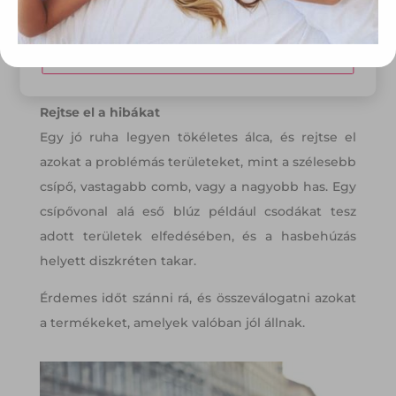
kinézni, mint ahány éves.
Elfogadom
Egy letisztult, örök klasszikus darab képes
Módosítom a beállításokat
keretet adni egy negyvenes nő érett
szépségének, nőiességének.
Rejtse el a hibákat
Egy jó ruha legyen tökéletes álca, és rejtse el
azokat a problémás területeket, mint a szélesebb
csípő, vastagabb comb, vagy a nagyobb has. Egy
csípővonal alá eső blúz például csodákat tesz
adott területek elfedésében, és a hasbehúzás
helyett diszkréten takar.
Érdemes időt szánni rá, és összeválogatni azokat
a termékeket, amelyek valóban jól állnak.