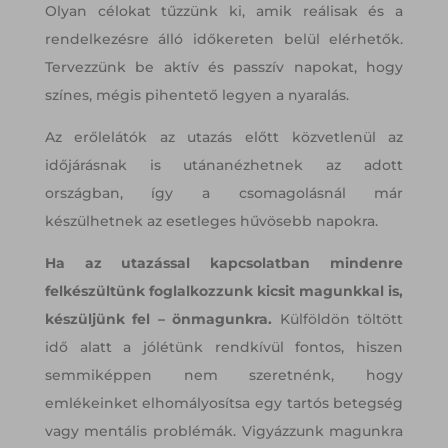
Olyan célokat tűzzünk ki, amik reálisak és a
rendelkezésre álló időkereten belül elérhetők.
Tervezzünk be aktív és passzív napokat, hogy
színes, mégis pihentető legyen a nyaralás.
Az erőlelátók az utazás előtt közvetlenül az
időjárásnak is utánanézhetnek az adott
országban, így a csomagolásnál már
készülhetnek az esetleges hűvösebb napokra.
Ha az utazással kapcsolatban mindenre
felkészültünk foglalkozzunk kicsit magunkkal is,
készüljünk fel – önmagunkra.
Külföldön töltött
idő alatt a jólétünk rendkívül fontos, hiszen
semmiképpen nem szeretnénk, hogy
emlékeinket elhomályosítsa egy tartós betegség
vagy mentális problémák. Vigyázzunk magunkra