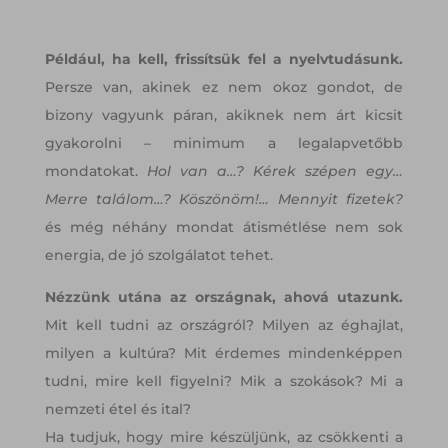
Például, ha kell, frissítsük fel a nyelvtudásunk.
Persze van, akinek ez nem okoz gondot, de
bizony vagyunk páran, akiknek nem árt kicsit
gyakorolni – minimum a legalapvetőbb
mondatokat.
Hol van a…? Kérek szépen egy…
Merre találom…? Köszönöm!… Mennyit fizetek?
és még néhány mondat átismétlése nem sok
energia, de jó szolgálatot tehet.
Nézzünk utána az országnak, ahová utazunk.
Mit kell tudni az országról? Milyen az éghajlat,
milyen a kultúra? Mit érdemes mindenképpen
tudni, mire kell figyelni? Mik a szokások? Mi a
nemzeti étel és ital?
Ha tudjuk, hogy mire készüljünk, az csökkenti a