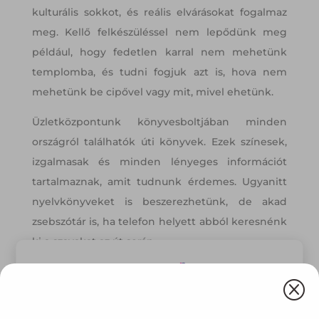
kulturális sokkot, és reális elvárásokat fogalmaz
meg. Kellő felkészüléssel nem lepődünk meg
például, hogy fedetlen karral nem mehetünk
templomba, és tudni fogjuk azt is, hova nem
mehetünk be cipővel vagy mit, mivel ehetünk.
Üzletközpontunk könyvesboltjában minden
országról találhatók úti könyvek. Ezek színesek,
izgalmasak és minden lényeges információt
tartalmaznak, amit tudnunk érdemes. Ugyanitt
nyelvkönyveket is beszerezhetünk, de akad
zsebszótár is, ha telefon helyett abból keresnénk
ki a szavakat az út során.
Q