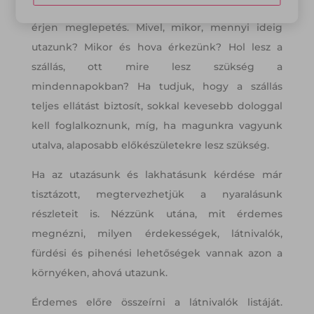
mindent gondosan tervezzünk meg, hogy ne
érjen meglepetés. Mivel, mikor, mennyi ideig
utazunk? Mikor és hova érkezünk? Hol lesz a
szállás, ott mire lesz szükség a
mindennapokban? Ha tudjuk, hogy a szállás
teljes ellátást biztosít, sokkal kevesebb dologgal
kell foglalkoznunk, míg, ha magunkra vagyunk
utalva, alaposabb előkészületekre lesz szükség.
Ha az utazásunk és lakhatásunk kérdése már
tisztázott, megtervezhetjük a nyaralásunk
részleteit is. Nézzünk utána, mit érdemes
megnézni, milyen érdekességek, látnivalók,
fürdési és pihenési lehetőségek vannak azon a
környéken, ahová utazunk.
Érdemes előre összeírni a látnivalók listáját.