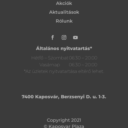
Akciók
Aktualitások
Rólunk
Általános nyitvatartás*
Hétfő – Szombat
06:30 – 20:00
Vasárnap
06:30 – 20:00
*Az üzletek nyitvatartása eltérő lehet.
7400 Kaposvár, Berzsenyi D. u. 1-3.
Copyright 2021
© Kaposvar Plaza