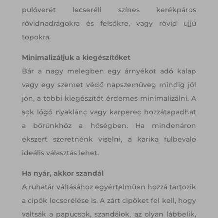
pulóverét lecseréli színes kerékpáros
rövidnadrágokra és felsőkre, vagy rövid ujjú
topokra.
Minimalizáljuk a kiegészítőket
Bár a nagy melegben egy árnyékot adó kalap
vagy egy szemet védő napszemüveg mindig jól
jön, a többi kiegészítőt érdemes minimalizálni. A
sok lógó nyaklánc vagy karperec hozzátapadhat
a bőrünkhöz a hőségben. Ha mindenáron
ékszert szeretnénk viselni, a karika fülbevaló
ideális választás lehet.
Ha nyár, akkor szandál
A ruhatár váltásához egyértelműen hozzá tartozik
a cipők lecserélése is. A zárt cipőket fel kell, hogy
váltsák a papucsok, szandálok, az olyan lábbelik,