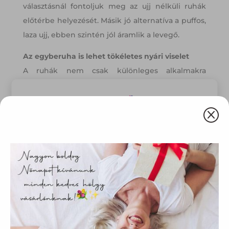
választásnál fontoljuk meg az ujj nélküli ruhák
előtérbe helyezését. Másik jó alternatíva a puffos,
laza ujj, ebben szintén jól áramlik a levegő.
Az egyberuha is lehet tökéletes nyári viselet
A ruhák nem csak különleges alkalmakra
valók. Különösen igaz ez a meleg évszakban. Egy
kényelmes, lenge nyári ruha remek választás
Q
azokra a napokra, amikor nem tudjuk, mit
vegyünk fel. A bohókás nyári napokra válasszunk
Ez az oldal sütiket használ
ujjatlan maxiruhát vagy hosszú szoknyát. A
strandra jöhet egy miniruha is.
Weboldalunkon „cookie"-kat (továbbiakban „süti")
alkalmazunk. Ezek olyan fájlok, melyek információt tárolnak
webes böngészőjében. Ehhez az Ön hozzájárulása
szükséges.
A „sütiket" az elektronikus hírközlésről szóló 2003. évi C.
törvény, az elektronikus kereskedelmi szolgáltatások, az