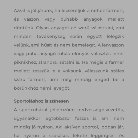
Azzal is jól járunk, ha lecseréljük a nehéz farmert,
és vászon vagy puhább anyagok mellett
döntünk. Olyan anyagot célszerű választani, ami
minden tevékenység során együtt lélegzik
velünk, ami hűsít és nem bemelegít. A lenvászon
vagy puha anyagú ruhák előnyös választás lehet
piknikhez, strandra, sétálni is. Ha mégis a farmer
mellett tesszük le a voksunk, válasszunk széles
szárú farmert, ami még mindig enged be a
bőrünkhöz némi levegőt.
Sportoláshoz is színesen
A sportruházat jellemzően nedvességelvezetők,
ugyanakkor legtöbbször feszes is, ami nem
mindig jó nyáron. Aki aktívan sportol, jobban jár,
ha nyáron a szokásos fekete leggingsét és