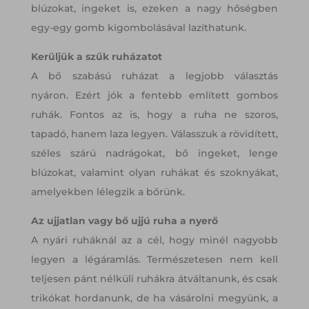
blúzokat, ingeket is, ezeken a nagy hőségben
egy-egy gomb kigombolásával lazíthatunk.
Kerüljük a szűk ruházatot
A bő szabású ruházat a legjobb választás
nyáron. Ezért jók a fentebb említett gombos
ruhák. Fontos az is, hogy a ruha ne szoros,
tapadó, hanem laza legyen. Válasszuk a rövidített,
széles szárú nadrágokat, bő ingeket, lenge
blúzokat, valamint olyan ruhákat és szoknyákat,
amelyekben lélegzik a bőrünk.
Az ujjatlan vagy bő ujjú ruha a nyerő
A nyári ruháknál az a cél, hogy minél nagyobb
legyen a légáramlás. Természetesen nem kell
teljesen pánt nélküli ruhákra átváltanunk, és csak
trikókat hordanunk, de ha vásárolni megyünk, a