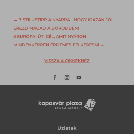
←
7 STÍLUSTIPP A NYÁRRA - HOGY IGAZÁN JÓL
ÉREZD MAGAD A BŐRÖDBEN!
5 EURÓPAI ÚTI CÉL, AMIT NYÁRON
MINDENKÉPPEN ÉRDEMES FELKERESNI
→
VISSZA A CIKKEKHEZ
Üzletek