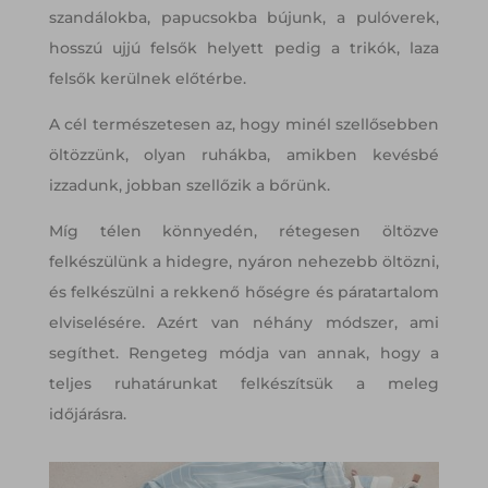
szandálokba, papucsokba bújunk, a pulóverek,
hosszú ujjú felsők helyett pedig a trikók, laza
felsők kerülnek előtérbe.
A cél természetesen az, hogy minél szellősebben
öltözzünk, olyan ruhákba, amikben kevésbé
izzadunk, jobban szellőzik a bőrünk.
Míg télen könnyedén, rétegesen öltözve
felkészülünk a hidegre, nyáron nehezebb öltözni,
és felkészülni a rekkenő hőségre és páratartalom
elviselésére. Azért van néhány módszer, ami
segíthet. Rengeteg módja van annak, hogy a
teljes ruhatárunkat felkészítsük a meleg
időjárásra.