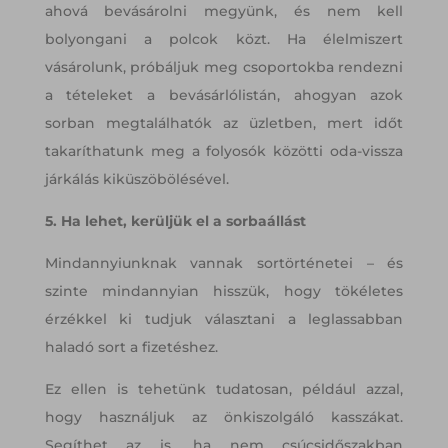
ahová bevásárolni megyünk, és nem kell
bolyongani a polcok közt. Ha élelmiszert
vásárolunk, próbáljuk meg csoportokba rendezni
a tételeket a bevásárlólistán, ahogyan azok
sorban megtalálhatók az üzletben, mert időt
takaríthatunk meg a folyosók közötti oda-vissza
járkálás kiküszöbölésével.
5. Ha lehet, kerüljük el a sorbaállást
Mindannyiunknak vannak sortörténetei – és
szinte mindannyian hisszük, hogy tökéletes
érzékkel ki tudjuk választani a leglassabban
haladó sort a fizetéshez.
Ez ellen is tehetünk tudatosan, például azzal,
hogy használjuk az önkiszolgáló kasszákat.
Segíthet az is, ha nem csúcsidőszakban