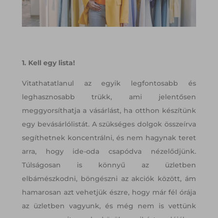
1. Kell egy lista!
Vitathatatlanul az egyik legfontosabb és
leghasznosabb trükk, ami jelentősen
meggyorsíthatja a vásárlást, ha otthon készítünk
egy bevásárlólistát. A szükséges dolgok összeírva
segíthetnek koncentrálni, és nem hagynak teret
arra, hogy ide-oda csapódva nézelődjünk.
Túlságosan is könnyű az üzletben
elbámészkodni, böngészni az akciók között, ám
hamarosan azt vehetjük észre, hogy már fél órája
az üzletben vagyunk, és még nem is vettünk