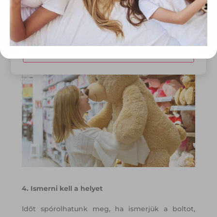
megszereznünk, amit kigondoltunk előre, és
nem kell a többiek igényeit, kívánságait is
Elfogadom
figyelembe venni.
Módosítom a beállításokat
4. Ismerni kell a helyet
Időt spórolhatunk meg, ha ismerjük a boltot,