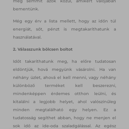
meg semmit azok közül, amikért valójában
bementünk.
Még egy érv a lista mellett, hogy az időn túl
energiát, sőt, pénzt is megtakaríthatunk a
használatával.
2. Válasszunk bölcsen boltot
Időt takaríthatunk meg, ha előre tudatosan
eldöntjük, hová megyünk vásárolni. Ha van
néhány üzlet, ahová el kell menni, vagy néhány
különböző terméket kell beszerezni,
mindenképpen érdemes otthon leülni, és
kitalálni a legjobb helyet, ahol valószínűleg
minden megtalálható egy helyen. Ez a
tudatosság segíthet abban, hogy ne menjen el
sok idő az ide-oda szaladgálással. Az egész