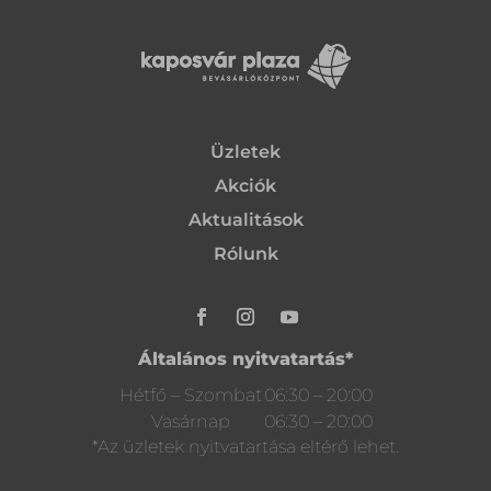
Üzletek
Akciók
Aktualitások
Rólunk
Általános nyitvatartás*
Hétfő – Szombat
06:30 – 20:00
Vasárnap
06:30 – 20:00
*Az üzletek nyitvatartása eltérő lehet.