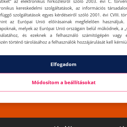
ütiket" az elektronikus hírközlésről szóló 2003. évi C. törvén
tronikus kereskedelmi szolgáltatások, az információs társadal
függő szolgáltatások egyes kérdéseiről szóló 2001. évi CVIII. tö
mint az Európai Unió előírásainak megfelelően használjuk.
apoknak, melyek az Európai Unió országain belül működnek, a „s
nálatához, és ezeknek a felhasználó számítógépén vagy 
zén történő tárolásához a felhasználók hozzájárulását kell kérniü
etek ajánlatairól, érvényességéről és a kedvezmény
Elfogadom
üzletekben.
hoz kötöttek, a résztvevő üzletekben, az üzlet á
vonatkoznak.
Módosítom a beállításokat
tben történő árfeltüntetésért a felelősséget nem vá
A változtatás jogát fenntartjuk.