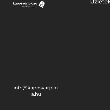
Üzlete
info@kaposvarplaz
a.hu