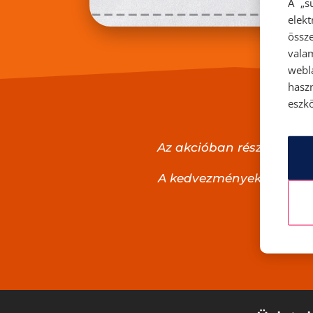
A „s
elek
össze
vala
webl
hasz
eszkö
Az akcióban résztvevő üzl
A kedvezmények nem kupon
Az üzle