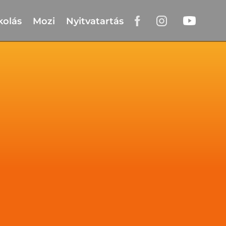
kolás
Mozi
Nyitvatartás