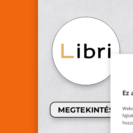
Ez 
Webo
MEGTEKINTÉS
fájl
hozzá