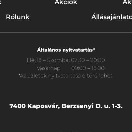
k
Akciók
Ak
Rólunk
Állásajánlat
Általános nyitvatartás*
Hétfő – Szombat
07:30 – 20:00
Vasárnap
09:00 – 18:00
*Az üzletek nyitvatartása eltérő lehet.
7400 Kaposvár, Berzsenyi D. u. 1-3.