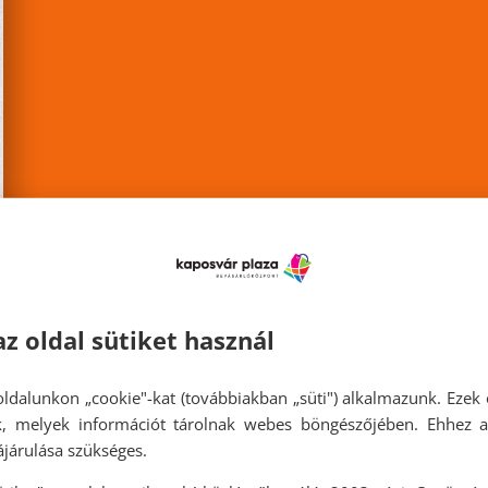
az oldal sütiket használ
ldalunkon „cookie"-kat (továbbiakban „süti") alkalmazunk. Ezek 
ok, melyek információt tárolnak webes böngészőjében. Ehhez 
járulása szükséges.