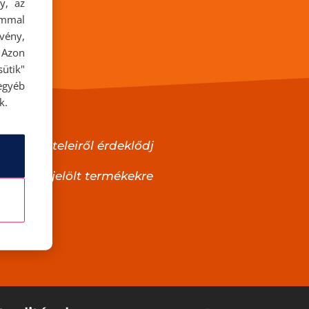
y, az
ommal
rvény,
 Azon
ütik"
egyéb
k.
ek feltételeiről érdeklődj
ltal megjelölt termékekre
llaljuk.