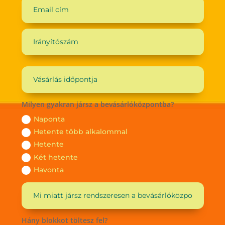
Milyen gyakran jársz a bevásárlóközpontba?
Naponta
Hetente több alkalommal
Hetente
Két hetente
Havonta
Hány blokkot töltesz fel?