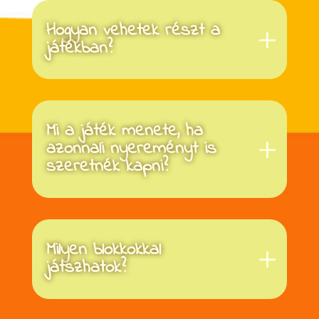
Hogyan vehetek részt a
játékban?
Mi a játék menete, ha
azonnali nyereményt is
szeretnék kapni?
Milyen blokkokkal
játszhatok?