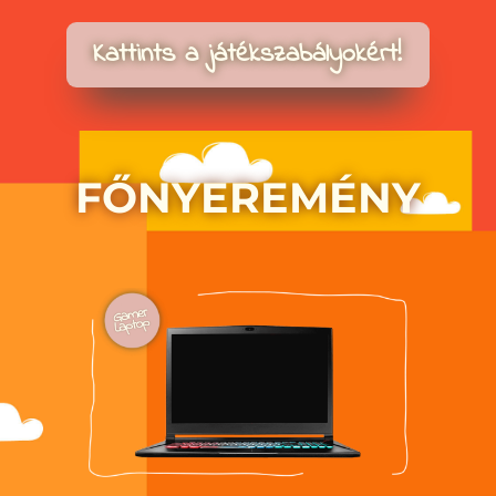
Kattints a játékszabályokért!
FŐNYEREMÉNY