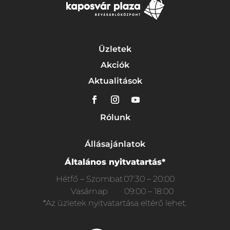
Üzletek
Akciók
Aktualitások
Rólunk
Állásajánlatok
Általános nyitvatartás*
Hétfő – Szombat
07:30 – 20:00
Vasárnap
09:00 – 18:00
*Az üzletek nyitvatartása eltérő lehet.