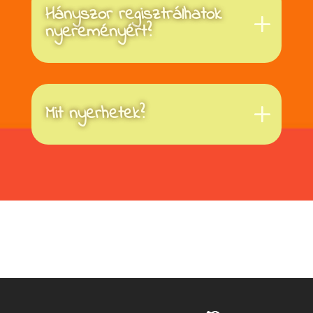
Hányszor regisztrálhatok
nyereményért?
Mit nyerhetek?