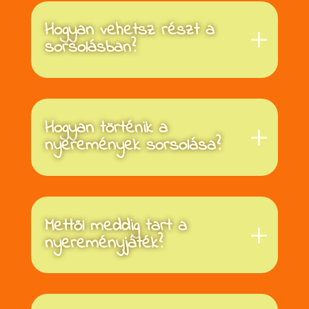
Hogyan vehetsz részt a
sorsolásban?
Hogyan történik a
nyeremények sorsolása?
Mettől meddig tart a
nyereményjáték?