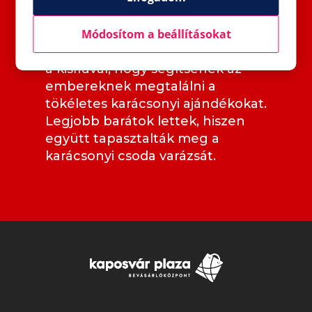
pillanatokkal és kedves
Módosítom a beállításokat
meglepetésekkel. Azóta Buksi
minden évben körbejárja a várost
a kisfiúval, hogy segítsenek az
embereknek megtalálni a
tökéletes karácsonyi ajándékokat.
Legjobb barátok lettek, hiszen
együtt tapasztalták meg a
karácsonyi csoda varázsát.