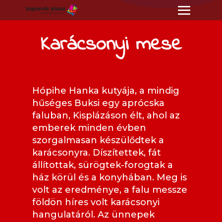
Karácsonyi mese
Hópihe Hanka kutyája, a mindig
hűséges Buksi egy aprócska
faluban, Kisplázáson élt, ahol az
emberek minden évben
szorgalmasan készülődtek a
karácsonyra. Díszítettek, fát
állítottak, sürögtek-forogtak a
ház körül és a konyhában. Meg is
volt az eredménye, a falu messze
földön híres volt karácsonyi
hangulatáról. Az ünnepek