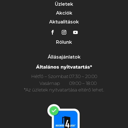
Üzletek
Akciók
Aktualitások
Rólunk
Állásajánlatok
Általános nyitvatartás*
Hétfő – Szombat
07:30 – 20:00
Vasárnap
09:00 – 18:00
*Az üzletek nyitvatartása eltérő lehet.