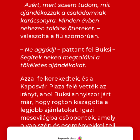
–
Azért, mert sosem tudom, mit
ajándékozzak a családomnak
karácsonyra. Minden évben
nehezen találok ötleteket.
–
válaszolta a fiú szomorúan.
–
Ne aggódj!
– pattant fel Buksi –
Segítek neked megtalálni a
tökéletes ajándékokat.
Azzal felkerekedtek, és a
Kaposvár Plaza felé vették az
irányt, ahol Buksi annyiszor járt
már, hogy rögtön kiszagolta a
legjobb ajánlatokat. Igazi
mesevilágba csöppentek, amely
olyan szép és eseményekkel teli
volt, mint ha csak a falujukban