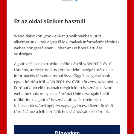
lettek volna. Még a télapóval is
találkoztak. Talán ő maga súgta
meg Buksinak, hogy hol találja a
Ez az oldal sütiket használ
legszebb ajándékokat, de ezt
már a képzeletre bízzuk. A fiúnak
Weboldalunkon „cookie"-kat (továbbiakban „süti")
sikerült is mindenkinek valami
alkalmazunk. Ezek olyan fájlok, melyek információt tárolnak
igazán szép ajándékot vásárolnia.
webes böngészőjében. Ehhez az Ön hozzájárulása
szükséges.
Karácsony estéjén a kisfiú
A „sütiket" az elektronikus hírközlésről szóló 2003. évi C.
boldogan adta át családjának az
törvény, az elektronikus kereskedelmi szolgáltatások, az
ajándékokat, majd felkerekedtek,
információs társadalommal összefüggő szolgáltatások
hogy meglátogassák Hópihe
egyes kérdéseiről szóló 2001. évi CVIII. törvény, valamint az
Európai Unió előírásainak megfelelően használjuk. Azon
Hankát és Buksit, aki a lábuknál
weblapoknak, melyek az Európai Unió országain belül
ülve, mosolyogva figyelte, a
működnek, a „sütik" használatához, és ezeknek a
boldog családot és az ünnepi
felhasználó számítógépén vagy egyéb eszközén történő
fényeket az ablakban. Ekkor
tárolásához a felhasználók hozzájárulását kell kérniük.
értette meg, hogy az ünnep
akkor az igazi, ha tele van a
Elfogadom
szeretteiddel töltött, meghitt