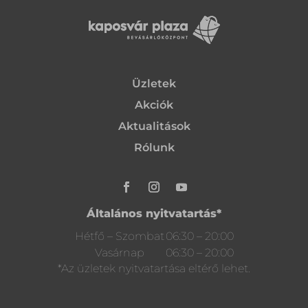
Üzletek
Akciók
Aktualitások
Rólunk
Általános nyitvatartás*
Hétfő – Szombat
06:30 – 20:00
Vasárnap
06:30 – 20:00
*Az üzletek nyitvatartása eltérő lehet.