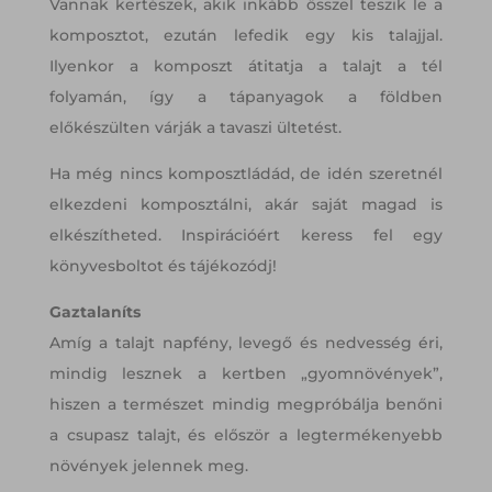
Vannak kertészek, akik inkább ősszel teszik le a
komposztot, ezután lefedik egy kis talajjal.
Ilyenkor a komposzt átitatja a talajt a tél
folyamán, így a tápanyagok a földben
előkészülten várják a tavaszi ültetést.
Ha még nincs komposztládád, de idén szeretnél
elkezdeni komposztálni, akár saját magad is
elkészítheted. Inspirációért keress fel egy
könyvesboltot és tájékozódj!
Gaztalaníts
Amíg a talajt napfény, levegő és nedvesség éri,
mindig lesznek a kertben „gyomnövények”,
hiszen a természet mindig megpróbálja benőni
a csupasz talajt, és először a legtermékenyebb
növények jelennek meg.