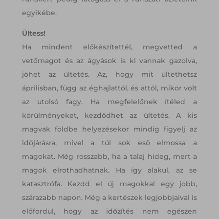
egyikébe.
Ültess!
Ha mindent előkészítettél, megvetted a
vetőmagot és az ágyások is ki vannak gazolva,
jöhet az ültetés. Az, hogy mit ültethetsz
áprilisban, függ az éghajlattól, és attól, mikor volt
az utolsó fagy. Ha megfelelőnek ítéled a
körülményeket, kezdődhet az ültetés. A kis
magvak földbe helyezésekor mindig figyelj az
időjárásra, mivel a túl sok eső elmossa a
magokat. Még rosszabb, ha a talaj hideg, mert a
magok elrothadhatnak. Ha így alakul, az se
katasztrófa. Kezdd el új magokkal egy jobb,
szárazabb napon. Még a kertészek legjobbjaival is
előfordul, hogy az időzítés nem egészen