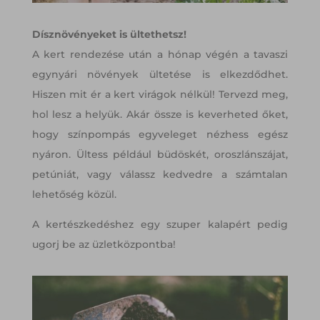
Dísznövényeket is ültethetsz!
A kert rendezése után a hónap végén a tavaszi
egynyári növények ültetése is elkezdődhet.
Hiszen mit ér a kert virágok nélkül! Tervezd meg,
hol lesz a helyük. Akár össze is keverheted őket,
hogy színpompás egyveleget nézhess egész
nyáron. Ültess például büdöskét, oroszlánszájat,
petúniát, vagy válassz kedvedre a számtalan
lehetőség közül.
A kertészkedéshez egy szuper kalapért pedig
ugorj be az üzletközpontba!