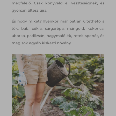
megfelelő. Csak könyveld el veszteségnek, és
gyorsan ültess újra.
És hogy miket? Ilyenkor már bátran ültethető a
tök, bab, cékla, sárgarépa, mángold, kukorica,
uborka, padlizsán, hagymafélék, retek spenót, és
még sok egyéb kiskerti növény.