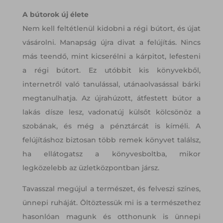
A bútorok új élete
Nem kell feltétlenül kidobni a régi bútort, és újat
vásárolni. Manapság újra divat a felújítás. Nincs
más teendő, mint kicserélni a kárpitot, lefesteni
a régi bútort. Ez utóbbit kis könyvekből,
internetről való tanulással, utánaolvasással bárki
megtanulhatja. Az újrahúzott, átfestett bútor a
lakás dísze lesz, vadonatúj külsőt kölcsönöz a
szobának, és még a pénztárcát is kíméli. A
felújításhoz biztosan több remek könyvet találsz,
ha ellátogatsz a könyvesboltba, mikor
legközelebb az üzletközpontban jársz.
Tavasszal megújul a természet, és felveszi színes,
ünnepi ruháját. Öltöztessük mi is a természethez
hasonlóan magunk és otthonunk is ünnepi