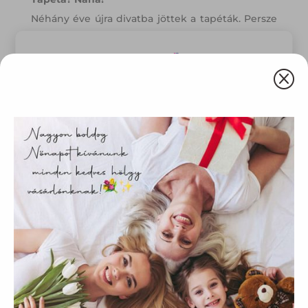
Néhány éve újra divatba jöttek a tapéták. Persze
ma már nem a régi stílusú tapétákra kell
gondolni. Kaphatók fantasztikus design tapéták,
Q
amikkel a falfelületek kiemelését szuperül meg
lehet oldani, és ezzel a hangulata is azonnal
Ez az oldal sütiket használ
teljesen más lesz a lakásnak. Fotótapétával igazi
mesevilágot varázsolhatunk a gyerekszobába is.
Weboldalunkon „cookie"-kat (továbbiakban „süti")
alkalmazunk. Ezek olyan fájlok, melyek információt tárolnak
webes böngészőjében. Ehhez az Ön hozzájárulása
szükséges.
A „sütiket" az elektronikus hírközlésről szóló 2003. évi C.
törvény, az elektronikus kereskedelmi szolgáltatások, az
információs társadalommal összefüggő szolgáltatások
egyes kérdéseiről szóló 2001. évi CVIII. törvény, valamint az
Európai Unió előírásainak megfelelően használjuk. Azon
weblapoknak, melyek az Európai Unió országain belül
működnek, a „sütik" használatához, és ezeknek a
felhasználó számítógépén vagy egyéb eszközén történő