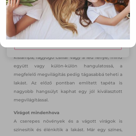
tárolásához a felhasználók hozzájárulását kell kérniük.
Világosítsunk a lakáson világítással
Elfogadom
A világítás segíthet a szoba hangulatának
megteremtésében. Legyenek világosak a sötét
Módosítom a beállításokat
sarkok, használjunk többféle fényt. Meleg
kislámpa, ragyogó csillár vagy a led fénye, mind
együtt vagy külön-külön hangulatossá, a
megfelelő megvilágítás pedig tágasabbá teheti a
lakást. Az előző pontban említett tapéta is
nagyobb hangsúlyt kaphat egy jól kiválasztott
megvilágítással.
Virágot mindenhova
A cserepes növények és a vágott virágok is
színesítik és élénkítik a lakást. Már egy színes,