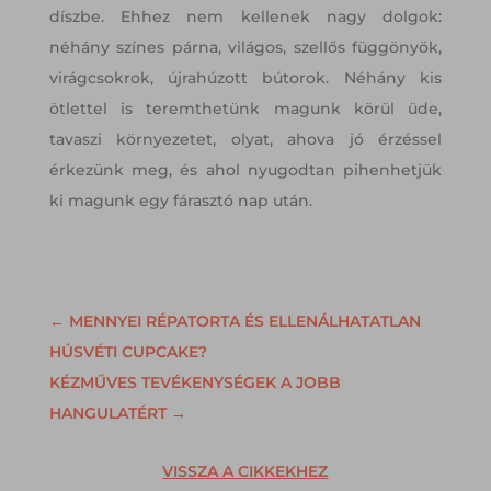
díszbe. Ehhez nem kellenek nagy dolgok:
néhány színes párna, világos, szellős függönyök,
virágcsokrok, újrahúzott bútorok. Néhány kis
ötlettel is teremthetünk magunk körül üde,
tavaszi környezetet, olyat, ahova jó érzéssel
érkezünk meg, és ahol nyugodtan pihenhetjük
ki magunk egy fárasztó nap után.
←
MENNYEI RÉPATORTA ÉS ELLENÁLHATATLAN
HÚSVÉTI CUPCAKE?
KÉZMŰVES TEVÉKENYSÉGEK A JOBB
HANGULATÉRT
→
VISSZA A CIKKEKHEZ