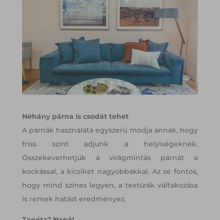
Néhány párna is csodát tehet
A párnák használata egyszerű módja annak, hogy
friss színt adjunk a helyiségeknek.
Összekeverhetjük a virágmintás párnát a
kockással, a kicsiket nagyobbakkal. Az se fontos,
hogy mind színes legyen, a textúrák váltakozása
is remek hatást eredményez.
Tapéta? Naná!