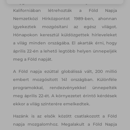
bolygó számára. Ekkorra már Hayes és barátai
Kaliforniában létrehozták a Föld Napja
Nemzetközi Hírközpontot 1989-ben, ahonnan
igyekeztek mozgósítani az egész világot.
Hónapokon keresztül küldözgettek hírleveleket
a világ minden országába. El akarták érni, hogy
április 22-én a lehető legtöbb helyen ünnepeljék
meg a Föld napját.
A Föld napja ezúttal globálissá vált, 200 millió
embert mozgósított 141 országban. Különféle
programokkal, rendezvényekkel ünnepelték
meg április 22-ét. A környezetet érintő kérdések
ekkor a világ színterére emelkedtek.
Hazánk is az elsők között csatlakozott a Föld
napja mozgalomhoz. Megalakult a Föld Napja