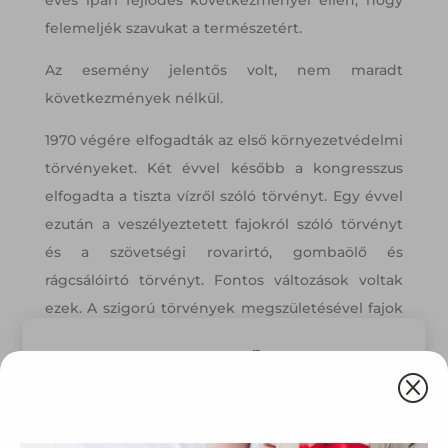
felemeljék szavukat a természetért.
Az esemény jelentős volt, nem maradt
következmények nélkül.
1970 végére elfogadták az első környezetvédelmi
törvényeket. Két évvel később a kongresszus
elfogadta a tiszta vízről szóló törvényt. Egy évvel
ezután a veszélyeztetett fajokról szóló törvényt
és a szövetségi rovarirtó, gombaölő és
rágcsálóirtó törvényt. Fontos változások voltak
ezek. A szigorú törvények megszületésével fajok
százai menekültek meg a kihalástól, emberek
milliói pedig a betegségektől vagy még
Q
rosszabbtól. A törvényeknek köszönhetően több
millió ember tért át ökológiailag érzékenyebb
Ez az oldal sütiket használ
életvitelre.