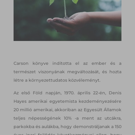
Carson könyve indította el az ember és a
természet viszonyának megváltozását, és hozta
létre a környezettudatos közvéleményt.
Az első Föld napján, 1970. április 22-én, Denis
Hayes amerikai egyetemista kezdeményezésére
20 millió amerikai, akkoriban az Egyesült Államok
teljes népességének 10% -a ment az utcákra,
parkokba és aulákba, hogy demonstráljanak a 150
éves ipari fejlődés következményei ellen, hogy