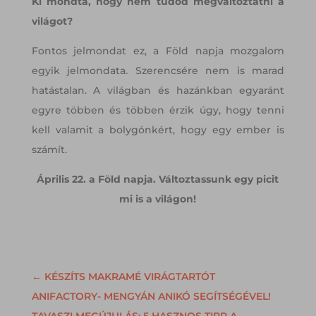
Ki mondta, hogy nem tudod megváltoztatni a
világot?
Fontos jelmondat ez, a Föld napja mozgalom
egyik jelmondata. Szerencsére nem is marad
hatástalan. A világban és hazánkban egyaránt
egyre többen és többen érzik úgy, hogy tenni
kell valamit a bolygónkért, hogy egy ember is
számít.
Április 22. a Föld napja. Változtassunk egy picit
mi is a világon!
←
KÉSZÍTS MAKRAMÉ VIRÁGTARTÓT
ANIFACTORY- MENGYÁN ANIKÓ SEGÍTSÉGÉVEL!
TAVASZI MEGÚJULÁS: 5 HASZNOS TIPP A