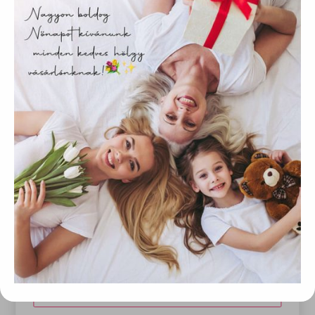
Weboldalunkon „cookie"-kat (továbbiakban „süti")
alkalmazunk. Ezek olyan fájlok, melyek információt tárolnak
webes böngészőjében. Ehhez az Ön hozzájárulása
szükséges.
A „sütiket" az elektronikus hírközlésről szóló 2003. évi C.
törvény, az elektronikus kereskedelmi szolgáltatások, az
információs társadalommal összefüggő szolgáltatások
egyes kérdéseiről szóló 2001. évi CVIII. törvény, valamint az
Európai Unió előírásainak megfelelően használjuk. Azon
weblapoknak, melyek az Európai Unió országain belül
működnek, a „sütik" használatához, és ezeknek a
felhasználó számítógépén vagy egyéb eszközén történő
tárolásához a felhasználók hozzájárulását kell kérniük.
1990-ben a Föld napja világmozgalommá vált
Elfogadom
1990 közeledtével a környezetvédelmi vezetők
egy csoportja megkereste Denis Hayest, hogy
Módosítom a beállításokat
szervezzen ismét egy újabb nagy kampányt a