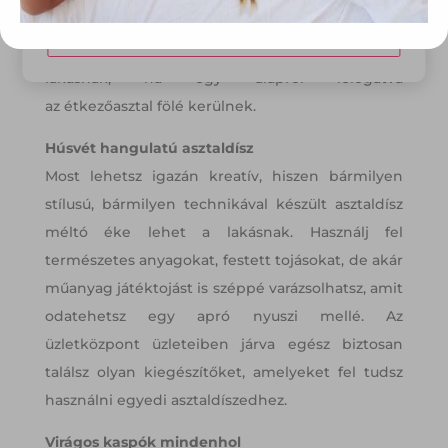
csillárral. A vágott virágok és a zöld növények
Módosítom a beállításokat
kedves és üde hangulatot kölcsönöznek a
lakásnak, ha egy alapról lelógatva
az étkezőasztal fölé kerülnek.
Húsvét hangulatú asztaldísz
Most lehetsz igazán kreatív, hiszen bármilyen
stílusú, bármilyen technikával készült asztaldísz
méltó éke lehet a lakásnak. Használj fel
természetes anyagokat, festett tojásokat, de akár
műanyag játéktojást is széppé varázsolhatsz, amit
odatehetsz egy apró nyuszi mellé. Az
üzletközpont üzleteiben járva egész biztosan
találsz olyan kiegészítőket, amelyeket fel tudsz
használni egyedi asztaldíszedhez.
Virágos kaspók mindenhol