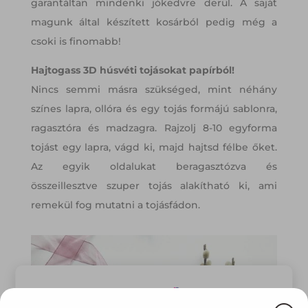
garantáltan mindenki jókedvre derül. A saját
magunk által készített kosárból pedig még a
csoki is finomabb!
Hajtogass 3D húsvéti tojásokat papírból!
Nincs semmi másra szükséged, mint néhány
színes lapra, ollóra és egy tojás formájú sablonra,
ragasztóra és madzagra. Rajzolj 8-10 egyforma
tojást egy lapra, vágd ki, majd hajtsd félbe őket.
Az egyik oldalukat beragasztózva és
összeillesztve szuper tojás alakítható ki, ami
remekül fog mutatni a tojásfádon.