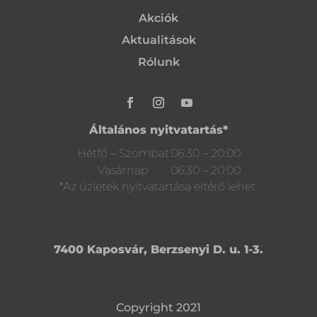
Akciók
Aktualitások
Rólunk
Általános nyitvatartás*
Hétfő – Szombat
06:30 – 20:00
Vasárnap
06:30 – 20:00
*Az üzletek nyitvatartása eltérő lehet.
7400 Kaposvár, Berzsenyi D. u. 1-3.
Copyright 2021