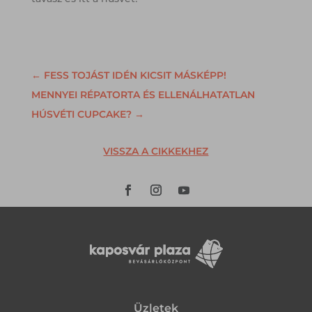
←
FESS TOJÁST IDÉN KICSIT MÁSKÉPP!
MENNYEI RÉPATORTA ÉS ELLENÁLHATATLAN
HÚSVÉTI CUPCAKE?
→
VISSZA A CIKKEKHEZ
Üzletek