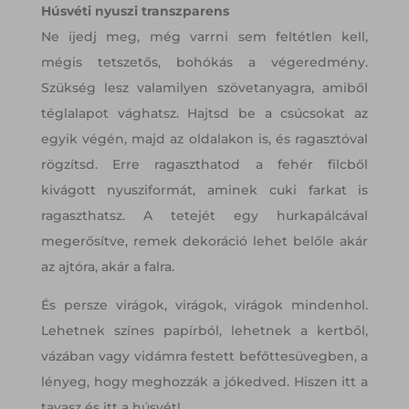
Húsvéti nyuszi transzparens
Ne ijedj meg, még varrni sem feltétlen kell,
mégis tetszetős, bohókás a végeredmény.
Szükség lesz valamilyen szövetanyagra, amiből
téglalapot vághatsz. Hajtsd be a csúcsokat az
egyik végén, majd az oldalakon is, és ragasztóval
rögzítsd. Erre ragaszthatod a fehér filcből
kivágott nyusziformát, aminek cuki farkat is
ragaszthatsz. A tetejét egy hurkapálcával
megerősítve, remek dekoráció lehet belőle akár
az ajtóra, akár a falra.
És persze virágok, virágok, virágok mindenhol.
Lehetnek színes papírból, lehetnek a kertből,
vázában vagy vidámra festett befőttesüvegben, a
lényeg, hogy meghozzák a jókedved. Hiszen itt a
tavasz és itt a húsvét!