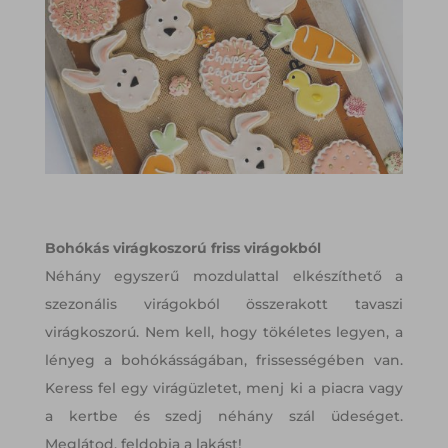
Bohókás virágkoszorú friss virágokból
Néhány egyszerű mozdulattal elkészíthető a
szezonális virágokból összerakott tavaszi
virágkoszorú. Nem kell, hogy tökéletes legyen, a
lényeg a bohókásságában, frissességében van.
Keress fel egy virágüzletet, menj ki a piacra vagy
a kertbe és szedj néhány szál üdeséget.
Meglátod, feldobja a lakást!