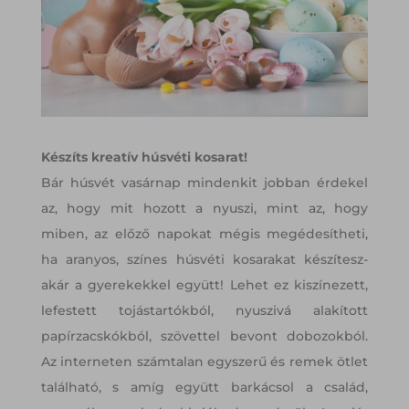
Készíts kreatív húsvéti kosarat!
Bár húsvét vasárnap mindenkit jobban érdekel
az, hogy mit hozott a nyuszi, mint az, hogy
miben, az előző napokat mégis megédesítheti,
ha aranyos, színes húsvéti kosarakat készítesz-
akár a gyerekekkel együtt! Lehet ez kiszínezett,
lefestett tojástartókból, nyuszivá alakított
papírzacskókból, szövettel bevont dobozokból.
Az interneten számtalan egyszerű és remek ötlet
található, s amíg együtt barkácsol a család,