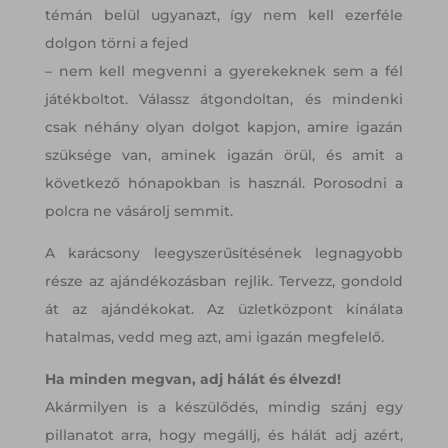
témán belül ugyanazt, így nem kell ezerféle
dolgon törni a fejed
– nem kell megvenni a gyerekeknek sem a fél
játékboltot. Válassz átgondoltan, és mindenki
csak néhány olyan dolgot kapjon, amire igazán
szüksége van, aminek igazán örül, és amit a
következő hónapokban is használ. Porosodni a
polcra ne vásárolj semmit.
A karácsony leegyszerűsítésének legnagyobb
része az ajándékozásban rejlik. Tervezz, gondold
át az ajándékokat. Az üzletközpont kínálata
hatalmas, vedd meg azt, ami igazán megfelelő.
Ha minden megvan, adj hálát és élvezd!
Akármilyen is a készülődés, mindig szánj egy
pillanatot arra, hogy megállj, és hálát adj azért,