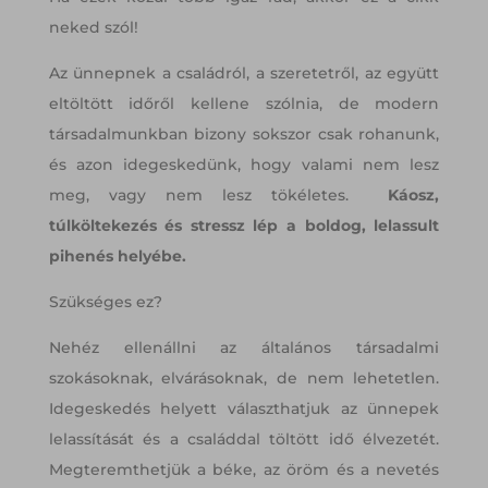
neked szól!
Az ünnepnek a családról, a szeretetről, az együtt
eltöltött időről kellene szólnia, de modern
társadalmunkban bizony sokszor csak rohanunk,
és azon idegeskedünk, hogy valami nem lesz
meg, vagy nem lesz tökéletes.
Káosz,
túlköltekezés és stressz lép a boldog, lelassult
pihenés helyébe.
Szükséges ez?
Nehéz ellenállni az általános társadalmi
szokásoknak, elvárásoknak, de nem lehetetlen.
Idegeskedés helyett választhatjuk az ünnepek
lelassítását és a családdal töltött idő élvezetét.
Megteremthetjük a béke, az öröm és a nevetés