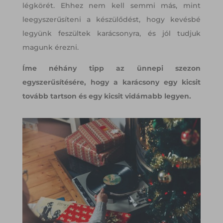
légkörét. Ehhez nem kell semmi más, mint
leegyszerűsíteni a készülődést, hogy kevésbé
legyünk feszültek karácsonyra, és jól tudjuk
magunk érezni.
Íme néhány tipp az ünnepi szezon
egyszerűsítésére, hogy a karácsony egy kicsit
tovább tartson és egy kicsit vidámabb legyen.