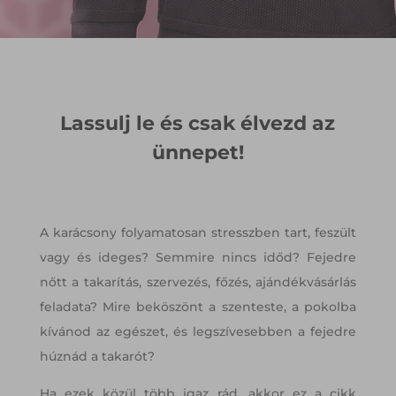
Lassulj le és csak élvezd az
ünnepet!
A karácsony folyamatosan stresszben tart, feszült
vagy és ideges? Semmire nincs időd? Fejedre
nőtt a takarítás, szervezés, főzés, ajándékvásárlás
feladata? Mire beköszönt a szenteste, a pokolba
kívánod az egészet, és legszívesebben a fejedre
húznád a takarót?
Ha ezek közül több igaz rád, akkor ez a cikk