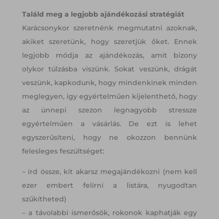
Találd meg a legjobb ajándékozási stratégiát
Karácsonykor szeretnénk megmutatni azoknak,
akiket szeretünk, hogy szeretjük őket. Ennek
legjobb módja az ajándékozás, amit bizony
olykor túlzásba viszünk. Sokat veszünk, drágát
veszünk, kapkodunk, hogy mindenkinek minden
meglegyen, így egyértelműen kijelenthető, hogy
az ünnepi szezon legnagyobb stressze
egyértelműen a vásárlás. De ezt is lehet
egyszerűsíteni, hogy ne okozzon bennünk
felesleges feszültséget:
– írd össze, kit akarsz megajándékozni (nem kell
ezer embert felírni a listára, nyugodtan
szűkítheted)
– a távolabbi ismerősök, rokonok kaphatják egy