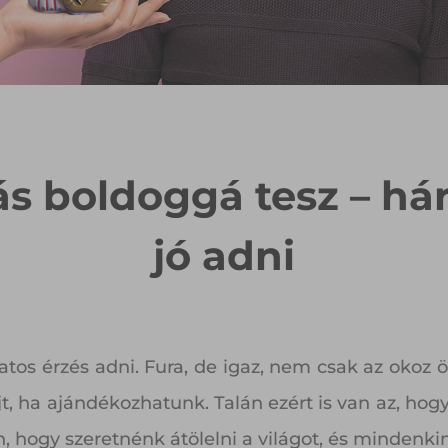
s boldoggá tesz – há
jó adni
tos érzés adni. Fura, de igaz, nem csak az okoz 
t, ha ajándékozhatunk. Talán ezért is van az, hog
 hogy szeretnénk átölelni a világot, és mindenkin