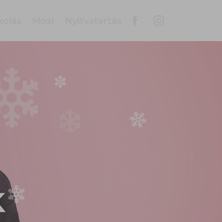
kolás
Mozi
Nyitvatartás
K