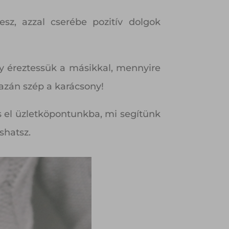
esz, azzal cserébe pozitív dolgok
ogy éreztessük a másikkal, mennyire
gazán szép a karácsony!
s el üzletköpontunkba, mi segítünk
shatsz.