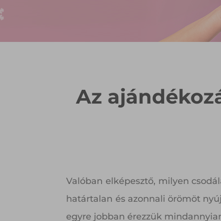
Az ajándékozá
Valóban elképesztő, milyen csodála
határtalan és azonnali örömöt nyúj
egyre jobban érezzük mindannyian,