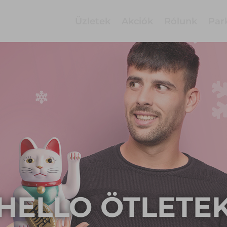
Üzletek
Akciók
Rólunk
Par
HELLO ÖTLETE