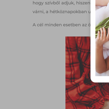
össze
hogy szívből adjuk, hiszen a szívb
vala
várni, a hétköznapokban ugyanúgy 
webl
hasz
eszkö
A cél minden esetben az örömszer