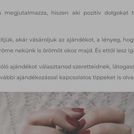
is megjutalmazza, hiszen aki pozitív dolgokat t
zítjük, akár vásároljuk az ajándékot, a lényeg, h
röme nekünk is örömöt okoz majd. És ettől lesz i
ló ajándékot választanod szeretteidnek, látogas
ábbi ajándékozással kapcsolatos tippeket is olva