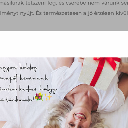
 másiknak tetszeni fog, és cserébe nem várunk se
élményt nyújt. És természetesen a jó érzésen kív
 ugyanis ápolni és értékelni kell. Ennek többfé
geket és az ajándékozást is. Ha szívvel adunk, a
eléket.
az oldal sütiket használ
ha adhatunk
ajándékozással együtt jár a beteljesülés érzése.
ldalunkon „cookie"-kat (továbbiakban „süti") alkalmazunk. Ezek 
 számít, mennyi az ára.
ok, melyek információt tárolnak webes böngészőjében. Ehhez 
járulása szükséges.
lytelen olyan ajándékot adni, ami nem drága, 
ütiket" az elektronikus hírközlésről szóló 2003. évi C. törvén
rágábbak. Olykor egy egyszerű köszönet is csodák
tronikus kereskedelmi szolgáltatások, az információs társadal