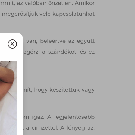
mmit, az valóban önzetlen. Amikor
ül megerősítjük vele kapcsolatunkat
le módja van, beleértve az együtt
Q
 másik megérzi a szándékot, és ez
 Nem számít, hogy készítettük vagy
olyan
az Ön
de ez nem igaz. A legjelentősebb
y, az
at tesz a címzettel. A lényeg az,
ommal