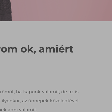
rom ok, amiért
örömöt, ha kapunk valamit, de az is
y ilyenkor, az ünnepek közeledtével
ek adni valamit.