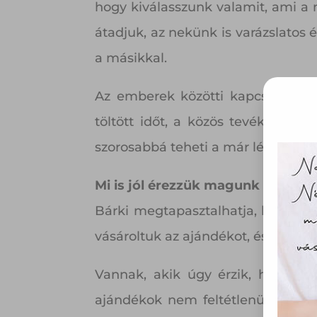
hogy kiválasszunk valamit, ami a
átadjuk, az nekünk is varázslatos 
a másikkal.
Az emberek közötti kapcsolatokat
töltött időt, a közös tevékenysé
szorosabbá teheti a már létező köt
Ez 
Mi is jól érezzük magunk attól, 
Bárki megtapasztalhatja, hogy az 
Webo
vásároltuk az ajándékot, és az sem
fájl
hozzá
Vannak, akik úgy érzik, hogy he
A „s
ajándékok nem feltétlenül a legd
elek