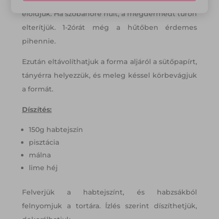
eloldjuk. Ha szobahőre hűlt, a megdermedt túrón
elterítjük. 1-2órát még a hűtőben érdemes
pihennie.
Ezután eltávolíthatjuk a forma aljáról a sütőpapírt,
tányérra helyezzük, és meleg késsel körbevágjuk
a formát.
Díszítés:
150g habtejszín
pisztácia
málna
lime héj
Felverjük a habtejszínt, és habzsákból
felnyomjuk a tortára. Ízlés szerint díszíthetjük,