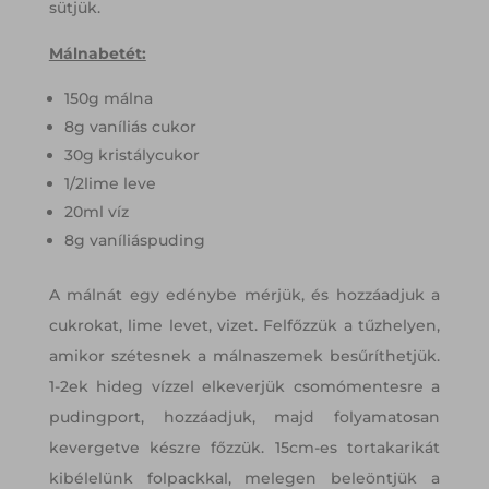
sütjük.
Málnabetét:
150g málna
8g vaníliás cukor
30g kristálycukor
1/2lime leve
20ml víz
8g vaníliáspuding
A málnát egy edénybe mérjük, és hozzáadjuk a
cukrokat, lime levet, vizet. Felfőzzük a tűzhelyen,
amikor szétesnek a málnaszemek besűríthetjük.
1-2ek hideg vízzel elkeverjük csomómentesre a
pudingport, hozzáadjuk, majd folyamatosan
kevergetve készre főzzük. 15cm-es tortakarikát
kibélelünk folpackkal, melegen beleöntjük a