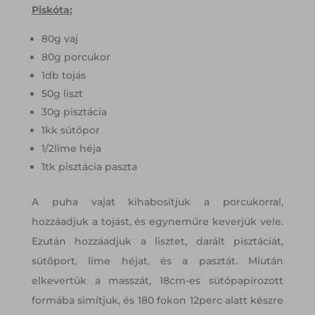
Piskóta:
80g vaj
80g porcukor
1db tojás
50g liszt
30g pisztácia
1kk sütőpor
1/2lime héja
1tk pisztácia paszta
A puha vajat kihabosítjuk a porcukorral,
hozzáadjuk a tojást, és egyneműre keverjük vele.
Ezután hozzáadjuk a lisztet, darált pisztáciát,
sütőport, lime héjat, és a pasztát. Miután
elkevertük a masszát, 18cm-es sütőpapírozott
formába simítjuk, és 180 fokon 12perc alatt készre