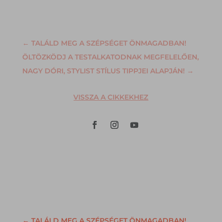
←
TALÁLD MEG A SZÉPSÉGET ÖNMAGADBAN!
ÖLTÖZKÖDJ A TESTALKATODNAK MEGFELELŐEN,
NAGY DÓRI, STYLIST STÍLUS TIPPJEI ALAPJÁN!
→
VISSZA A CIKKEKHEZ
←
TALÁLD MEG A SZÉPSÉGET ÖNMAGADBAN!