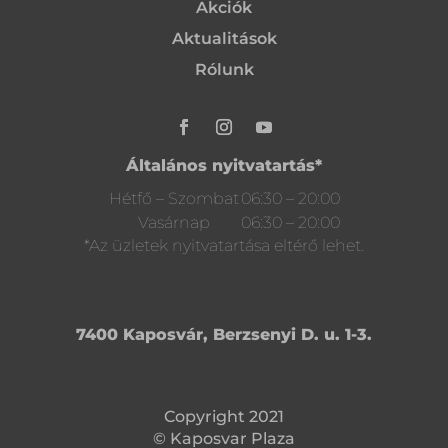
Akciók
Aktualitások
Rólunk
Általános nyitvatartás*
Hétfő – Szombat
06:30 – 20:00
Vasárnap
06:30 – 20:00
*Az üzletek nyitvatartása eltérő lehet.
7400 Kaposvár, Berzsenyi D. u. 1-3.
Copyright 2021
© Kaposvar Plaza