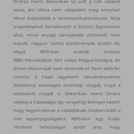
férjhez ment. Akkoriban ez volt a nők szokott
sorsa, ám Vilma nem elégedett meg ennyivel.
Mivel érdekelték a természettudományok, férje
engedélyével beiratkozott a Zürichi Egyetemre,
ahol, mivel anyagi támogatást otthonról nem
kapott, nagyon nehéz körülmények között élt.
Végül 1879-ben avatták orvossá.
1880 februárjában tért vissza Magyarországra, de
itthon diplomáját nem ismerték el. Nem adta fel.
Letette a hazai egyetemi tanulmányokhoz
feltétlenül szükséges érettségi vizsgát, majd a
szülésznői vizsgát is. Ekkoriban ment tönkre
végleg a házassága, így rengeteg beteget kezelt,
hogy legyen pénze a családjának. Közben kiállt a
nők egyenjogúságáért. 1895-ben egy királyi
rendelet lehetőséget adott arra, hogy