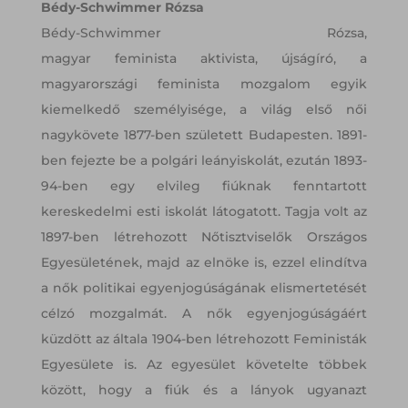
Bédy-Schwimmer Rózsa
Bédy-Schwimmer Rózsa,
magyar feminista aktivista, újságíró, a
magyarországi feminista mozgalom egyik
kiemelkedő személyisége, a világ első női
nagykövete 1877-ben született Budapesten. 1891-
ben fejezte be a polgári leányiskolát, ezután 1893-
94-ben egy elvileg fiúknak fenntartott
kereskedelmi esti iskolát látogatott. Tagja volt az
1897-ben létrehozott Nőtisztviselők Országos
Egyesületének, majd az elnöke is, ezzel elindítva
a nők politikai egyenjogúságának elismertetését
célzó mozgalmát. A nők egyenjogúságáért
küzdött az általa 1904-ben létrehozott Feministák
Egyesülete is. Az egyesület követelte többek
között, hogy a fiúk és a lányok ugyanazt