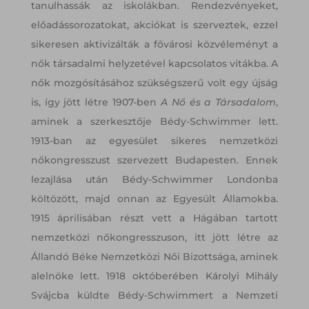
tanulhassák az iskolákban. Rendezvényeket,
előadássorozatokat, akciókat is szerveztek, ezzel
sikeresen aktivizálták a fővárosi közvéleményt a
nők társadalmi helyzetével kapcsolatos vitákba. A
nők mozgósításához szükségszerű volt egy újság
is, így jött létre 1907-ben
A Nő és a Társadalom
,
aminek a szerkesztője Bédy-Schwimmer lett.
1913-ban az egyesület sikeres nemzetközi
nőkongresszust szervezett Budapesten. Ennek
lezajlása után Bédy-Schwimmer Londonba
költözött, majd onnan az Egyesült Államokba.
1915 áprilisában részt vett a Hágában tartott
nemzetközi nőkongresszuson, itt jött létre az
Állandó Béke Nemzetközi Női Bizottsága, aminek
alelnöke lett. 1918 októberében Károlyi Mihály
Svájcba küldte Bédy-Schwimmert a Nemzeti