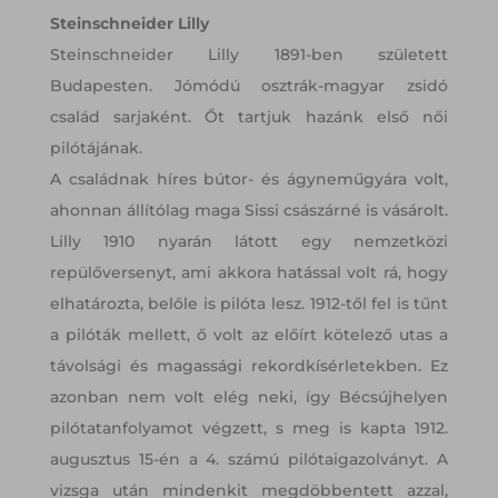
Steinschneider Lilly
Steinschneider Lilly 1891-ben született
Budapesten. Jómódú osztrák-magyar zsidó
család sarjaként. Őt tartjuk hazánk első női
pilótájának.
A családnak híres bútor- és ágyneműgyára volt,
ahonnan állítólag maga Sissi császárné is vásárolt.
Lilly 1910 nyarán látott egy nemzetközi
repülőversenyt, ami akkora hatással volt rá, hogy
elhatározta, belőle is pilóta lesz. 1912-től fel is tűnt
a pilóták mellett, ő volt az előírt kötelező utas a
távolsági és magassági rekordkísérletekben. Ez
azonban nem volt elég neki, így Bécsújhelyen
pilótatanfolyamot végzett, s meg is kapta 1912.
augusztus 15-én a 4. számú pilótaigazolványt. A
vizsga után mindenkit megdöbbentett azzal,