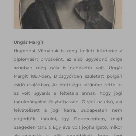
Ungár Margit
Hugonnai Vilmának is meg kellett küzdenie a
diplomáért orvosként, az első ügyvédnő dolga
azonban még nála is nehezebb volt. Ungár
Margit 1897-ben, Diósgyőrben született polgári
zsidó családban. Az érettségit kitűnőre tette le,
ez volt ugyanis a feltétele annak, hogy jogi
tanulmányokat folytathasson. Ő volt az első, aki
felvételizett a jogi karra. Budapesten nem
engedték tanulni, így Debrecenben, majd
Szegeden tanult. Egy éve volt joghallgató, mikor
visszavonták a nők engedélyét, hogy jogi