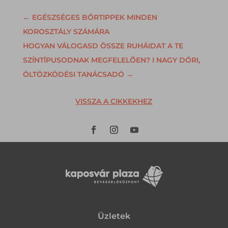
←
EGÉSZSÉGES BŐRTIPPEK MINDEN
KOROSZTÁLY SZÁMÁRA
HOGYAN VÁLOGASD ÖSSZE RUHÁIDAT A TE
SZÍNTÍPUSODNAK MEGFELELŐEN? I NAGY DÓRI,
ÖLTÖZKÖDÉSI TANÁCSADÓ
→
VISSZA A CIKKEKHEZ
Üzletek