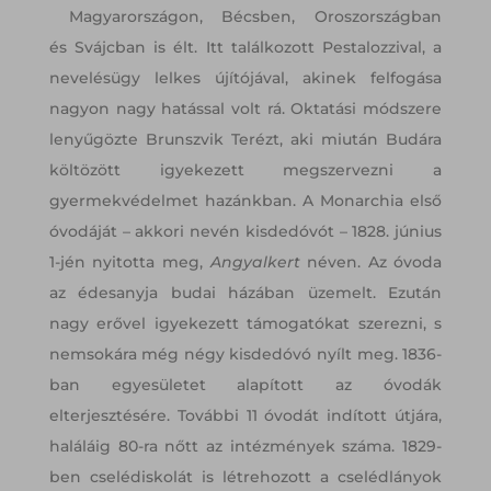
Magyarországon, Bécsben, Oroszországban
és Svájcban is élt. Itt találkozott Pestalozzival, a
nevelésügy lelkes újítójával, akinek felfogása
nagyon nagy hatással volt rá. Oktatási módszere
lenyűgözte Brunszvik Terézt, aki miután Budára
költözött igyekezett megszervezni a
gyermekvédelmet hazánkban. A Monarchia első
óvodáját – akkori nevén kisdedóvót – 1828. június
1-jén nyitotta meg,
Angyalkert
néven. Az óvoda
az édesanyja budai házában üzemelt. Ezután
nagy erővel igyekezett támogatókat szerezni, s
nemsokára még négy kisdedóvó nyílt meg. 1836-
ban egyesületet alapított az óvodák
elterjesztésére. További 11 óvodát indított útjára,
haláláig 80-ra nőtt az intézmények száma. 1829-
ben cselédiskolát is létrehozott a cselédlányok