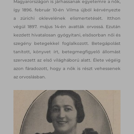
Magyarországon is járhassanak egyetemre a nők,
így 1896. február 10-én Vilma újból kérvényezte
a zürichi oklevelének elismertetését. Itthon
végül 1897. május 14-én avatták orvossá. Ezután
kezdett hivatalosan gyógyítani, elsősorban női és
szegény betegekkel foglalkozott. Betegápolást
tanított, könyvet írt, betegmegfigyelő állomást
szervezett az első világháború alatt. Élete végéig
azon fáradozott, hogy a nők is részt vehessenek
az orvoslásban.