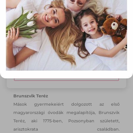
információs társadalommal összefüggő szolgáltatások
egyes kérdéseiről szóló 2001. évi CVIII. törvény, valamint az
Európai Unió előírásainak megfelelően használjuk. Azon
weblapoknak, melyek az Európai Unió országain belül
működnek, a „sütik" használatához, és ezeknek a
felhasználó számítógépén vagy egyéb eszközén történő
tárolásához a felhasználók hozzájárulását kell kérniük.
Elfogadom
Módosítom a beállításokat
Brunszvik Teréz
Mások gyermekeiért dolgozott az első
magyarországi óvodák megalapítója, Brunszvik
Teréz, aki 1775-ben, Pozsonyban született,
arisztokrata családban.