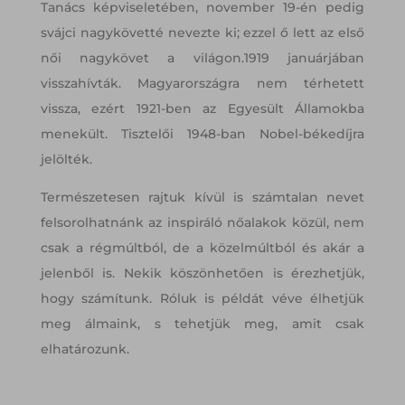
Tanács képviseletében, november 19-én pedig
svájci nagykövetté nevezte ki; ezzel ő lett az első
női nagykövet a világon.1919 januárjában
visszahívták. Magyarországra nem térhetett
vissza, ezért 1921-ben az Egyesült Államokba
menekült. Tisztelői 1948-ban Nobel-békedíjra
jelölték.
Természetesen rajtuk kívül is számtalan nevet
felsorolhatnánk az inspiráló nőalakok közül, nem
csak a régmúltból, de a közelmúltból és akár a
jelenből is. Nekik köszönhetően is érezhetjük,
hogy számítunk. Róluk is példát véve élhetjük
meg álmaink, s tehetjük meg, amit csak
elhatározunk.