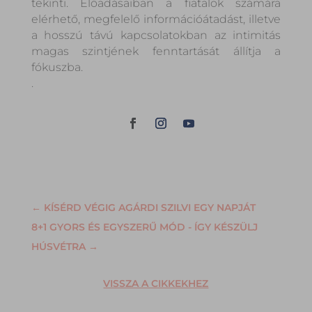
tekinti. Előadásaiban a fiatalok számára
elérhető, megfelelő információátadást, illetve
a hosszú távú kapcsolatokban az intimitás
magas szintjének fenntartását állítja a
fókuszba.
.
←
KÍSÉRD VÉGIG AGÁRDI SZILVI EGY NAPJÁT
8+1 GYORS ÉS EGYSZERŰ MÓD - ÍGY KÉSZÜLJ
HÚSVÉTRA
→
VISSZA A CIKKEKHEZ