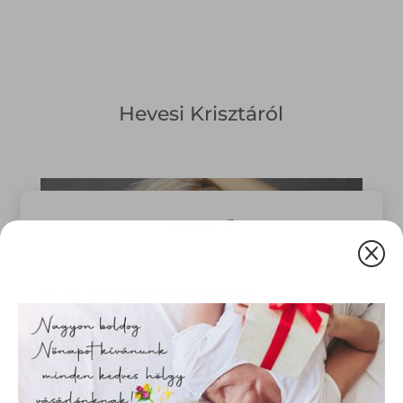
Hevesi Krisztáról
Q
Ez az oldal sütiket használ
Weboldalunkon „cookie"-kat (továbbiakban „süti")
alkalmazunk. Ezek olyan fájlok, melyek információt tárolnak
webes böngészőjében. Ehhez az Ön hozzájárulása
szükséges.