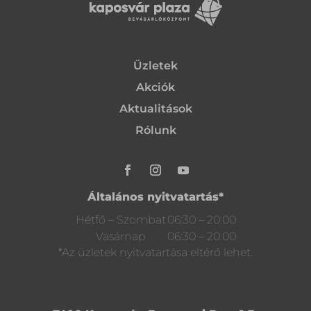
Üzletek
Akciók
Aktualitások
Rólunk
Általános nyitvatartás*
Hétfő – Szombat
06:30 – 20:00
Vasárnap
06:30 – 20:00
*Az üzletek nyitvatartása eltérő lehet.