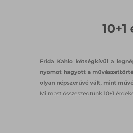
10+1
Frida Kahlo kétségkívül a leg
nyomot hagyott a művészettörté
olyan népszerűvé vált, mint művé
Mi most összeszedtünk 10+1 érdekes