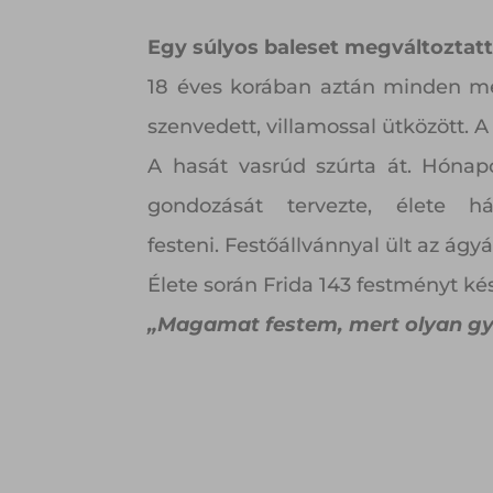
Egy súlyos baleset megváltoztatt
18 éves korában aztán minden meg
szenvedett, villamossal ütközött. 
A hasát vasrúd szúrta át. Hónap
gondozását tervezte, élete há
festeni. Festőállvánnyal ült az ágy
Élete során Frida 143 festményt ké
„Magamat festem, mert olyan gya