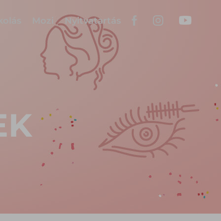
kolás
Mozi
Nyitvatartás
EK