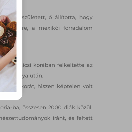
rvény,
 Azon
ütik"
 6- án született, ő állította, hogy
egyéb
július 7-re, a mexikói forradalom
k.
ki már kicsi korában felkeltette az
ránti vágya után.
yermekkorát, hiszen képtelen volt
toria-ba, összesen 2000 diák közül.
mészettudományok iránt, és feltett