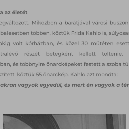
a az életét
változott. Miközben a barátjával városi buszon 
A balesetben többen, köztük Frida Kahlo is, súlyos
okig volt kórházban, és közel 30 műtéten esett
tralévő részét betegként kellett töltenie
ában, és többnyire önarcképeket festett a szoba tú
szített, köztük 55 önarckép. Kahlo azt mondta:
kran vagyok egyedül, és mert én vagyok a tém