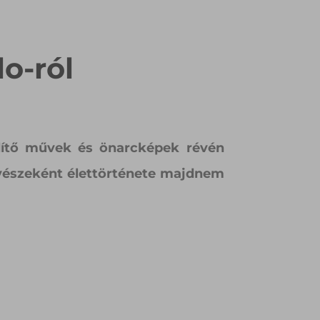
o-ról
dítő művek és önarcképek révén
vészeként élettörténete majdnem