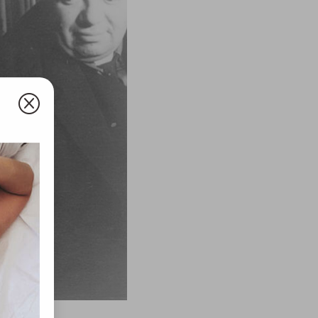
Q
olyan
az Ön
y, az
ommal