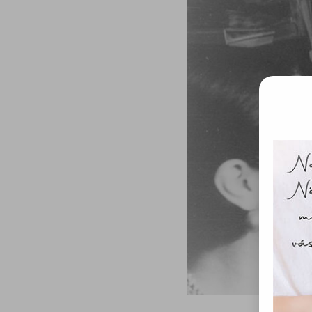
Ez 
Webo
fájl
hozzá
A „s
elek