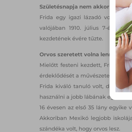
össze
Születésnapja nem akkor van, miko
vala
webl
Frida egy igazi lázadó volt. Bár s
hasz
valójában 1910. július 7-én. Ham
eszkö
kezdetének évére tűzte.
Orvos szeretett volna lenni
Mielőtt festeni kezdett, Frida álm
érdeklődését a művészetek iránt, d
Frida kiváló tanuló volt, de 6 é
használni a jobb lábának egy részé
16 évesen az első 35 lány egyike v
Akkoriban Mexikó legjobb iskolája
szándéka volt, hogy orvos lesz.