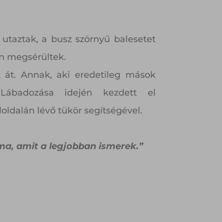
utaztak, a busz szörnyű balesetet
an megsérültek.
 át. Annak, aki eredetileg mások
. Lábadozása idején kezdett el
loldalán lévő tükör segítségével.
a, amit a legjobban ismerek.”