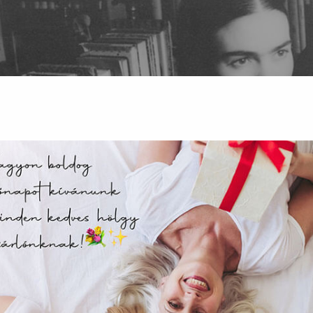
az oldal sütiket használ
ldalunkon „cookie"-kat (továbbiakban „süti") alkalmazunk. Ezek 
ok, melyek információt tárolnak webes böngészőjében. Ehhez 
járulása szükséges.
ütiket" az elektronikus hírközlésről szóló 2003. évi C. törvén
tronikus kereskedelmi szolgáltatások, az információs társadal