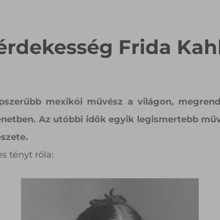
 érdekesség Frida Kahl
népszerűbb mexikói művész a világon, megren
netben. Az utóbbi idők egyik legismertebb mű
szete.
 tényt róla: