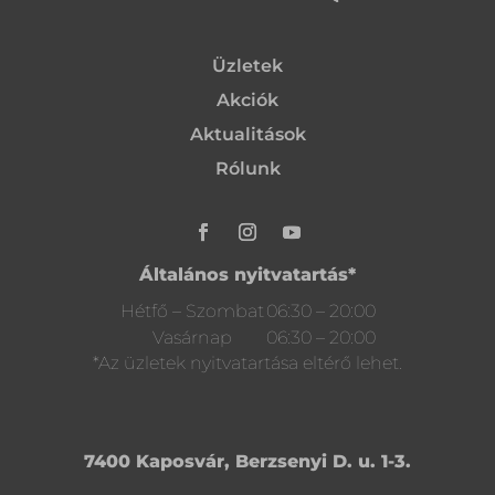
Üzletek
Akciók
Aktualitások
Rólunk
Általános nyitvatartás*
Hétfő – Szombat
06:30 – 20:00
Vasárnap
06:30 – 20:00
*Az üzletek nyitvatartása eltérő lehet.
7400 Kaposvár, Berzsenyi D. u. 1-3.