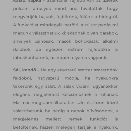
Kalap, sapka
– Számtalan fejfedő van az üzletek
polcain, amelyek mind arra hivatottak, hogy
megvédjék hajunk, fejbőrünk, fülünk a hidegtől.
A funkcióját mindegyik betölti, a stílust pedig mi
magunk választhatjuk ki: akadnak olyan darabok,
amelyek csinosak, mások bohokásak, alkalmi
darabok, de egészen extrém fejfedőkre is
rábukkanhatunk, ha éppen olyanra vágyunk.
Sál, kendő
– Ha egy egyszerű szettet szeretnénk
feldobni, nagyszerű módja, ha nyakunkra
tekerünk egy sálat. A sálak vidám, ugyanakkor
elegáns megjelenést kölcsönöznek a ruhának.
Ma már megszámlálhatatlan szín és fazon közül
választhatunk, ha pedig a napok hűvösödnek, a
megjelenés mellett remek funkciót is
betöltenek, hiszen melegen tartják a nyakunk.