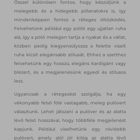
Ősszel különösen fontos, hogy készüljünk a
melegebb és a hidegebb pillanatokra is, így
mindenképpen fontos a réteges öltözködés.
Felvehetünk például egy pólót egy ujjatlan ruha
alá, így a póló melegen tartja a nyakat és a vállat,
közben pedig kiegyensúlyozza a felette viselt
ruha kicsit elegánsabb stílusát. Ehhez a szetthez
felvehetünk egy hosszú, elegáns kardigánt vagy
blézert, és a megjelenésünk egyedi és stílusos
lesz.
Ugyancsak a rétegezést szolgálja, ha egy
vékonyabb felső fölé vastagabb, meleg pulóvert
választunk. Lehet játszani a pulóver és az alatta
lévő felső hosszával, hogy többféle megjelenést
kapjunk. Például viselhetünk egy rövidebb
pulóvert, amely alól jól kilóg az alatta lévő