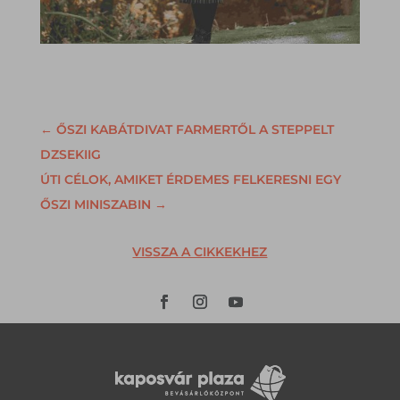
←
ŐSZI KABÁTDIVAT FARMERTŐL A STEPPELT
DZSEKIIG
ÚTI CÉLOK, AMIKET ÉRDEMES FELKERESNI EGY
ŐSZI MINISZABIN
→
VISSZA A CIKKEKHEZ