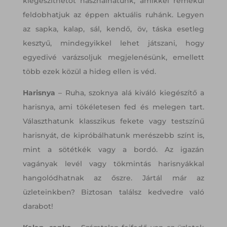
kiegészíthetőt használhatunk, amikkel remekül
feldobhatjuk az éppen aktuális ruhánk. Legyen
az sapka, kalap, sál, kendő, öv, táska esetleg
kesztyű, mindegyikkel lehet játszani, hogy
egyedivé varázsoljuk megjelenésünk, emellett
több ezek közül a hideg ellen is véd.
Harisnya
– Ruha, szoknya alá kiváló kiegészítő a
harisnya, ami tökéletesen fed és melegen tart.
Választhatunk klasszikus fekete vagy testszínű
harisnyát, de kipróbálhatunk merészebb színt is,
mint a sötétkék vagy a bordó. Az igazán
vagányak levél vagy tökmintás harisnyákkal
hangolódhatnak az őszre. Jártál már az
üzleteinkben? Biztosan találsz kedvedre való
darabot!