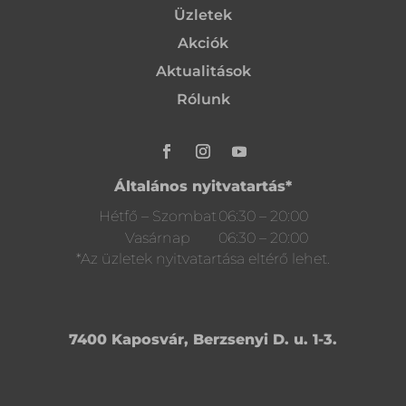
Üzletek
Akciók
Aktualitások
Rólunk
Általános nyitvatartás*
Hétfő – Szombat
06:30 – 20:00
Vasárnap
06:30 – 20:00
*Az üzletek nyitvatartása eltérő lehet.
7400 Kaposvár, Berzsenyi D. u. 1-3.