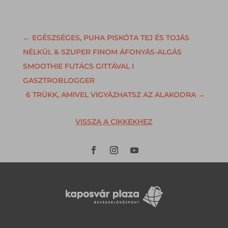
←
EGÉSZSÉGES, PUHA PISKÓTA TEJ ÉS TOJÁS
NÉLKÜL & SZUPER FINOM ÁFONYÁS-ALGÁS
SMOOTHIE FUTÁCS GITTÁVAL I
GASZTROBLOGGER
6 TRÜKK, AMIVEL VIGYÁZHATSZ AZ ALAKODRA
→
VISSZA A CIKKEKHEZ