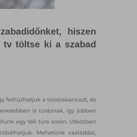
zabadidőnket, hiszen
tv töltse ki a szabad
 felhúzhatjuk a túrabakancsot, és
evesebben is túráznak, így jobban
ólunk egy téli túra során. Útközben
róbálhatjuk. Mehetünk családdal,