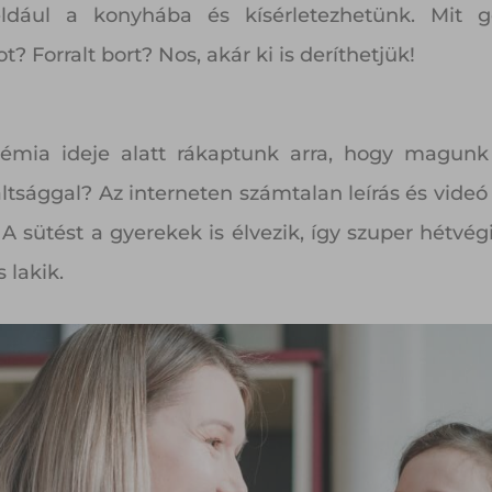
ldául a konyhába és kísérletezhetünk. Mit g
t? Forralt bort? Nos, akár ki is deríthetjük!
mia ideje alatt rákaptunk arra, hogy magunk s
ltsággal? Az interneten számtalan leírás és videó
A sütést a gyerekek is élvezik, így szuper hétvég
 lakik.