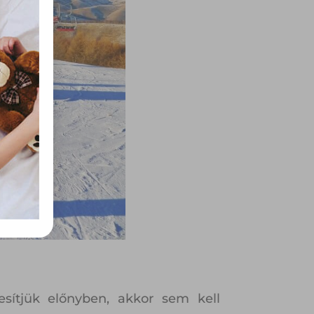
rvény,
 Azon
ütik"
egyéb
k.
sítjük előnyben, akkor sem kell