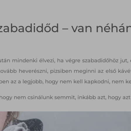
zabadidőd – van néhán
án mindenki élvezi, ha végre szabadidőhöz jut, és
 tovább heverészni, pizsiben meginni az első káv
őben az a legjobb, hogy nem kell kapkodni, nem ke
 hogy nem csinálunk semmit, inkább azt, hogy azt