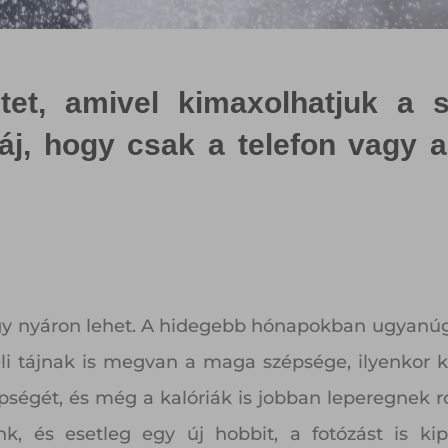
tet, amivel kimaxolhatjuk a s
j, hogy csak a telefon vagy a 
agy nyáron lehet. A hidegebb hónapokban ugyanúgy
éli tájnak is megvan a maga szépsége, ilyenkor k
épségét, és még a kalóriák is jobban leperegnek r
k, és esetleg egy új hobbit, a fotózást is kip