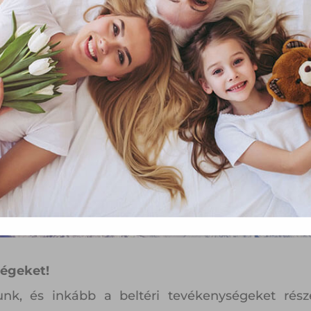
függő szolgáltatások egyes kérdéseiről szóló 2001. évi CVIII. tö
mint az Európai Unió előírásainak megfelelően használjuk.
apoknak, melyek az Európai Unió országain belül működnek, a „s
nálatához, és ezeknek a felhasználó számítógépén vagy 
zén történő tárolásához a felhasználók hozzájárulását kell kérniü
Elfogadom
Módosítom a beállításokat
ségeket!
nk, és inkább a beltéri tevékenységeket része