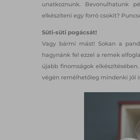
unatkoznunk. Bevonulhatunk pé
elkészíteni egy forró csokit? Puncso
Süti-süti pogácsát!
Vagy bármi mást! Sokan a pandé
hagynánk fel ezzel a remek elfogla
újabb finomságok elkészítésében. 
végén remélhetőleg mindenki jól is