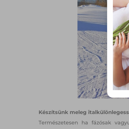
össze
vala
webl
hasz
eszkö
Készítsünk meleg italkülönleges
Természetesen ha fázósak vagyu