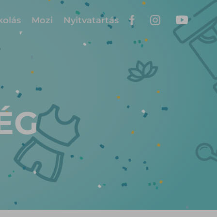
kolás
Mozi
Nyitvatartás
ÉG