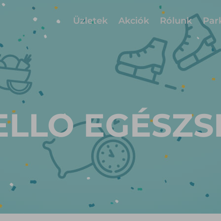
Üzletek
Akciók
Rólunk
Par
ELLO EGÉSZS