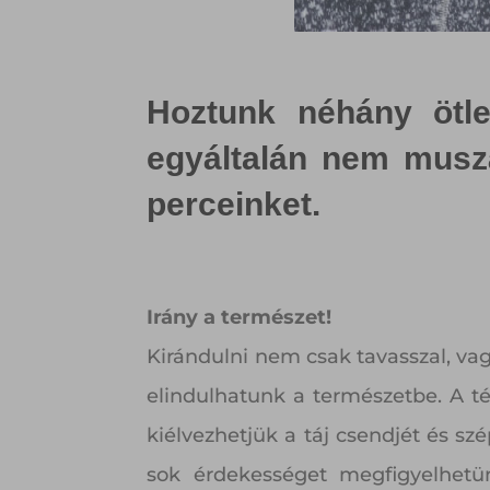
Hoztunk néhány ötle
egyáltalán nem muszá
perceinket.
Irány a természet!
Kirándulni nem csak tavasszal, v
elindulhatunk a természetbe. A t
kiélvezhetjük a táj csendjét és sz
sok érdekességet megfigyelhetün