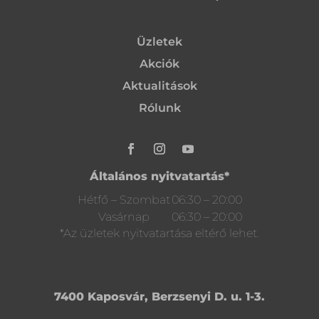
Üzletek
Akciók
Aktualitások
Rólunk
Általános nyitvatartás*
Hétfő – Szombat
06:30 – 20:00
Vasárnap
06:30 – 20:00
*Az üzletek nyitvatartása eltérő lehet.
7400 Kaposvár, Berzsenyi D. u. 1-3.