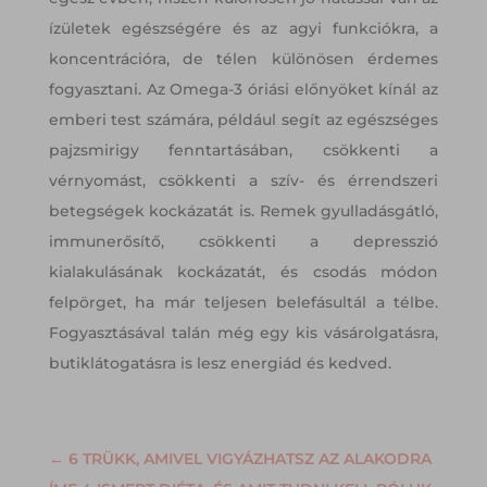
ízületek egészségére és az agyi funkciókra, a
koncentrációra, de télen különösen érdemes
fogyasztani. Az Omega-3 óriási előnyöket kínál az
emberi test számára, például segít az egészséges
pajzsmirigy fenntartásában, csökkenti a
vérnyomást, csökkenti a szív- és érrendszeri
betegségek kockázatát is. Remek gyulladásgátló,
immunerősítő, csökkenti a depresszió
kialakulásának kockázatát, és csodás módon
felpörget, ha már teljesen belefásultál a télbe.
Fogyasztásával talán még egy kis vásárolgatásra,
butiklátogatásra is lesz energiád és kedved.
←
6 TRÜKK, AMIVEL VIGYÁZHATSZ AZ ALAKODRA