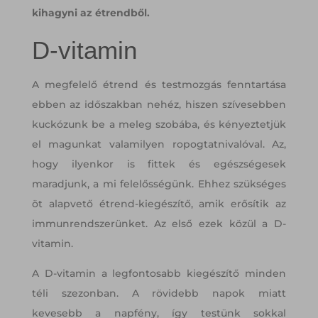
kihagyni az étrendből.
D-vitamin
A megfelelő étrend és testmozgás fenntartása
ebben az időszakban nehéz, hiszen szívesebben
kuckózunk be a meleg szobába, és kényeztetjük
el magunkat valamilyen ropogtatnivalóval. Az,
hogy ilyenkor is fittek és egészségesek
maradjunk, a mi felelősségünk. Ehhez szükséges
öt alapvető étrend-kiegészítő, amik erősítik az
immunrendszerünket. Az első ezek közül a D-
vitamin.
A D-vitamin a legfontosabb kiegészítő minden
téli szezonban. A rövidebb napok miatt
kevesebb a napfény, így testünk sokkal