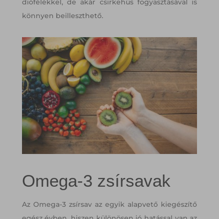
diófélékkel, de akár csirkehús fogyasztásával is
könnyen beilleszthető.
Omega-3 zsírsavak
Az Omega-3 zsírsav az egyik alapvető kiegészítő
egész évben, hiszen különösen jó hatással van az