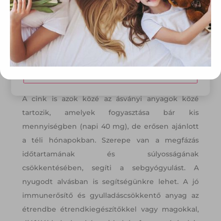
ezért mindenképpen érdemes naponta
tárolásához a felhasználók hozzájárulását kell kérniük.
fogyasztani. Szerencsére számtalan ételben
megtalálható, így egyáltalán nem nehéz a napi
Elfogadom
mennyiséget a szervezetünkbe juttatni.
Módosítom a beállításokat
Cink
A cink is azok közé az ásványi anyagok közé
tartozik, amelyek fogyasztása bár kis
mennyiségben (napi 40 mg), de erősen ajánlott
a téli hónapokban. Szerepe van a megfázás
időtartamának és súlyosságának
csökkentésében, segíti a sebgyógyulást. A
nyugodt alvásban is segítségünkre lehet. A jó
immunerősítő és gyulladáscsökkentő anyag az
étrendbe étrendkiegészítőkkel vagy magokkal,