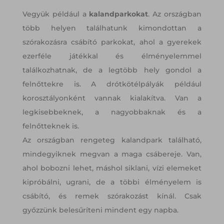
Vegyük például a
kalandparkokat
. Az országban
több helyen találhatunk kimondottan a
szórakozásra csábító parkokat, ahol a gyerekek
ezerféle játékkal és élményelemmel
találkozhatnak, de a legtöbb hely gondol a
felnőttekre is. A drótkötélpályák például
korosztályonként vannak kialakítva. Van a
legkisebbeknek, a nagyobbaknak és a
felnőtteknek is.
Az országban rengeteg kalandpark található,
mindegyiknek megvan a maga csábereje. Van,
ahol bobozni lehet, máshol siklani, vízi elemeket
kipróbálni, ugrani, de a többi élményelem is
csábító, és remek szórakozást kínál. Csak
győzzünk belesűríteni mindent egy napba.