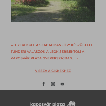
←
GYEREKKEL A SZABADBAN - ÍGY KÉSZÜLJ FEL
TÜNDÉRI VÁLASZOK A LEGKISEBBEKTŐL! A
KAPOSVÁR PLAZA GYEREKSZÁJBAN...
→
VISSZA A CIKKEKHEZ