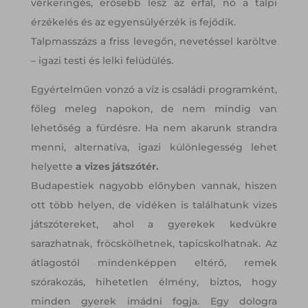
vérkeringés, erősebb lesz az érfal, nő a talpi
érzékelés és az egyensúlyérzék is fejődik.
Talpmasszázs a friss levegőn, nevetéssel karöltve
– igazi testi és lelki felüdülés.
Egyértelműen vonzó a víz is családi programként,
főleg meleg napokon, de nem mindig van
lehetőség a fürdésre. Ha nem akarunk strandra
menni, alternatíva, igazi különlegesség lehet
helyette
a vizes játszótér.
Budapestiek nagyobb előnyben vannak, hiszen
ott több helyen, de vidéken is találhatunk vizes
játszótereket, ahol a gyerekek kedvükre
sarazhatnak, fröcskölhetnek, tapicskolhatnak. Az
átlagostól mindenképpen eltérő, remek
szórakozás, hihetetlen élmény, biztos, hogy
minden gyerek imádni fogja. Egy dologra