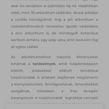
akár kis területen is számtalan faj nő. Hazánkban
több, mint 30 arborétum található. Alcsút például
a csodás hóvirágokról, míg a jeli arborétum a
rododendronokról nevezetes. Igazán varázslatos
a zirci arborétum is, de mindegyik botanikus
kertben élmény egy szép séta, amit kedvelni fog
az egész család.
Az arborétumokhoz hasonló élményeket
kínálnak a
tanösvények
, amik tulajdonképpen
kijelölt, jelzésekkel ellátott tematikus
túraútvonalak. A jelzések segítenek megismerni
a környezetünket, felvilágosítanak, ismeretekkel
szolgálnak, miközben a friss levegőn
barangolunk. A túraútvonalak legtöbbje nemzeti
parkban, tájvédelmi körzetben vagy