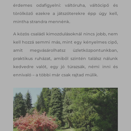
érdemes odafigyelni: váltóruha, váltócipő és
törölköző ezekre a játszóterekre épp úgy kell,
mintha strandra mennénk.
A közös családi kimozdulásoknál nincs jobb, nem
kell hozzá semmi más, mint egy kényelmes cipő,
amit megvásárolhatsz üzletközpontunkban,
praktikus ruházat, amiből szintén találsz nálunk
kedvedre valót, egy jó túrazsák, némi inni és
ennivaló – a többi már csak rajtad múlik.