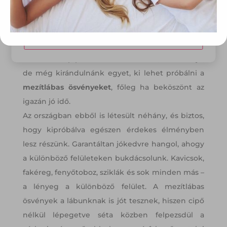
Elfogadom
Módosítom a beállításokat
És ha már kipipáltuk az arborétumot, tanösvényt,
de még kirándulnánk egyet, ki lehet próbálni a
mezítlábas ösvényeket
, főleg ha beköszönt az
igazán jó idő.
Az országban ebből is létesült néhány, és biztos,
hogy kipróbálva egészen érdekes élményben
lesz részünk. Garantáltan jókedvre hangol, ahogy
a különböző felületeken bukdácsolunk. Kavicsok,
fakéreg, fenyőtoboz, sziklák és sok minden más –
a lényeg a különböző felület. A mezítlábas
ösvények a lábunknak is jót tesznek, hiszen cipő
nélkül lépegetve séta közben felpezsdül a