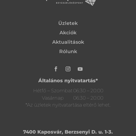
Üzletek
Akciók
Aktualitások
Rólunk
Általános nyitvatartás*
Hétfő – Szombat
06:30 – 20:00
Vasárnap
06:30 – 20:00
*Az üzletek nyitvatartása eltérő lehet.
7400 Kaposvár, Berzsenyi D. u. 1-3.