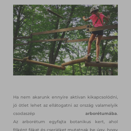
Ha nem akarunk ennyire aktívan kikapcsolódni,
jó ötlet lehet az ellátogatni az ország valamelyik
csodaszép
arborétumába
.
Az arborétum egyfajta botanikus kert, ahol
főként fákat és cserjéket mutatnak be úgy, hogy