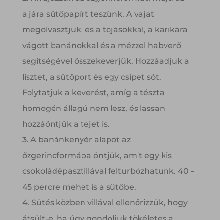
aljára sütőpapírt teszünk. A vajat
megolvasztjuk, és a tojásokkal, a karikára
vágott banánokkal és a mézzel habverő
segítségével összekeverjük. Hozzáadjuk a
lisztet, a sütőport és egy csipet sót.
Folytatjuk a keverést, amíg a tészta
homogén állagú nem lesz, és lassan
hozzáöntjük a tejet is.
3. A banánkenyér alapot az
őzgerincformába öntjük, amit egy kis
csokoládépasztillával felturbózhatunk. 40 –
45 percre mehet is a sütőbe.
4. Sütés közben villával ellenőrizzük, hogy
átsült-e, ha úgy gondoljuk tökéletes a