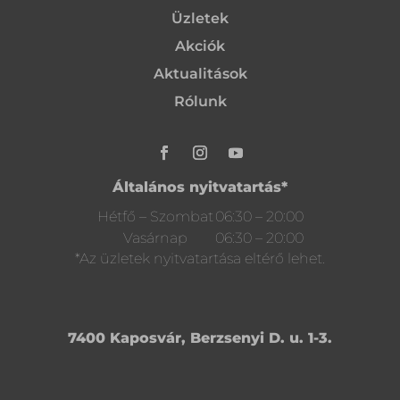
Üzletek
Akciók
Aktualitások
Rólunk
Általános nyitvatartás*
Hétfő – Szombat
06:30 – 20:00
Vasárnap
06:30 – 20:00
*Az üzletek nyitvatartása eltérő lehet.
7400 Kaposvár, Berzsenyi D. u. 1-3.