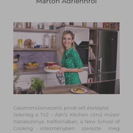
Marton Adriennről
Gasztroműsorvezető, privát séf, ételstylist
Jelenleg a TV2 – Adri’s Kitchen című műsor
háziasszonya. Kaliforniában, a New School of
Cooking intézményben szerezte meg