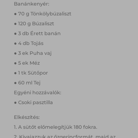
Banánkenyér:
● 70 g Tönkölybúzaliszt
● 120 g Búzaliszt
● 3 db Érett banán
● 4 db Tojás
● 3 ek Puha vaj
● 5 ek Méz
● 1 tk Sütőpor
● 60 ml Tej
Egyéni hozzávalók:
● Csoki pasztilla
Elkészítés:
1. A sütőt előmelegítjük 180 fokra.
2. Kivajazzuk az őzgerincformát, majd az