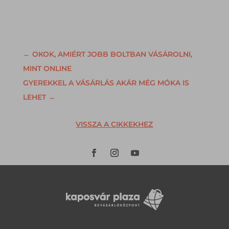
←
OKOK, AMIÉRT JOBB BOLTBAN VÁSÁROLNI,
MINT ONLINE
GYEREKKEL A VÁSÁRLÁS AKÁR MÉG MÓKA IS
LEHET
→
VISSZA A CIKKEKHEZ