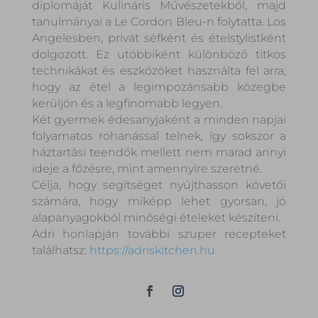
diplomáját Kulináris Művészetekből, majd
tanulmányai a Le Cordon Bleu-n folytatta. Los
Angelesben, privát séfként és ételstylistként
dolgozott. Ez utóbbiként különböző titkos
technikákat és eszközöket használta fel arra,
hogy az étel a legimpozánsabb közegbe
kerüljön és a legfinomabb legyen.
Két gyermek édesanyjaként a minden napjai
folyamatos rohanással telnek, így sokszor a
háztartási teendők mellett nem marad annyi
ideje a főzésre, mint amennyire szeretné.
Célja, hogy segítséget nyújthasson követői
számára, hogy miképp lehet gyorsan, jó
alapanyagokból minőségi ételeket készíteni.
Adri honlapján további szuper recepteket
találhatsz:
https://adriskitchen.hu