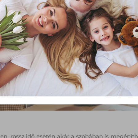
függő szolgáltatások egyes kérdéseiről szóló 2001. évi CVIII. tö
mint az Európai Unió előírásainak megfelelően használjuk.
apoknak, melyek az Európai Unió országain belül működnek, a „s
nálatához, és ezeknek a felhasználó számítógépén vagy 
zén történő tárolásához a felhasználók hozzájárulását kell kérniü
Elfogadom
Módosítom a beállításokat
ben, rossz idő esetén akár a szobában is megépí