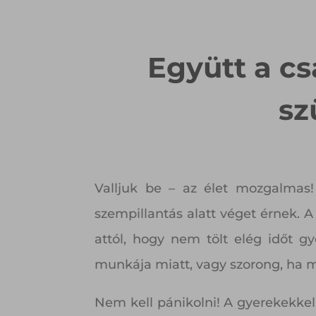
Együtt a c
sz
Valljuk be – az élet mozgalmas
szempillantás alatt véget érnek. 
attól, hogy nem tölt elég időt 
munkája miatt, vagy szorong, ha ma
Nem kell pánikolni! A gyerekekke