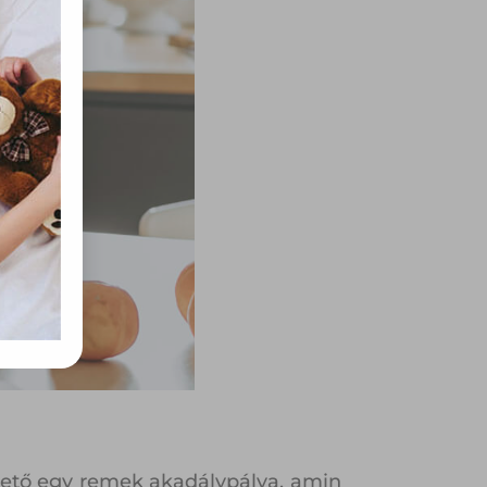
rvény,
 Azon
ütik"
egyéb
k.
thető egy remek akadálypálya, amin