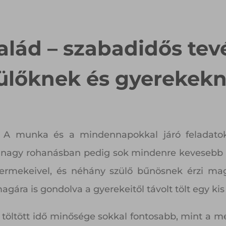
salád – szabadidős te
ülőknek és gyerekek
! A munka és a mindennapokkal járó feladat
A nagy rohanásban pedig sok mindenre kevesebb id
gyermekeivel, és néhány szülő bűnösnek érzi ma
gára is gondolva a gyerekeitől távolt tölt egy kis
l töltött idő minősége sokkal fontosabb, mint a 