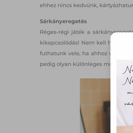
ehhez nincs kedvünk, kártyázhatunk
Sárkányeregetés
Réges-régi játék a sárkányeregeté
kikapcsolódás! Nem kell hozzá más
futhatunk vele, ha ahhoz van kedv
pedig olyan különleges móka, amit
Ez 
Webo
fájl
hozzá
A „s
elek