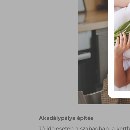
össze
vala
webl
hasz
eszkö
Akadálypálya építés
Jó idő esetén a szabadban, a kert