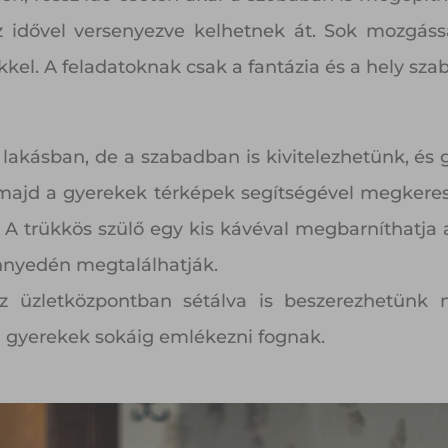
 idővel versenyezve kelhetnek át. Sok mozgás
kel. A feladatoknak csak a fantázia és a hely szab
lakásban, de a szabadban is kivitelezhetünk, és 
majd a gyerekek térképek segítségével megkeresi
 trükkös szülő egy kis kávéval megbarníthatja a
nnyedén megtalálhatják.
az üzletközpontban sétálva is beszerezhetünk 
 a gyerekek sokáig emlékezni fognak.