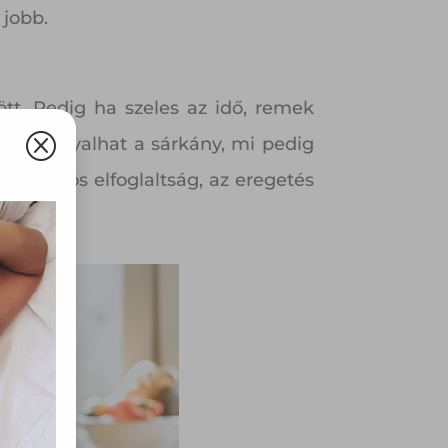
 jobb.
ött. Pedig ha szeles az idő, remek
Q
on szárnyalhat a sárkány, mi pedig
rű közös elfoglaltság, az eregetés
olyan
az Ön
y, az
ommal