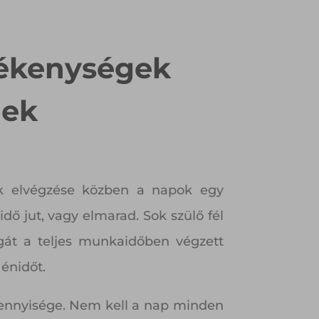
vékenységek
nek
ok elvégzése közben a napok egy
ő jut, vagy elmarad. Sok szülő fél
gát a teljes munkaidőben végzett
 énidőt.
mennyisége. Nem kell a nap minden