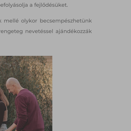
efolyásolja a fejlődésüket.
k mellé olykor becsempészhetünk
s rengeteg nevetéssel ajándékozzák