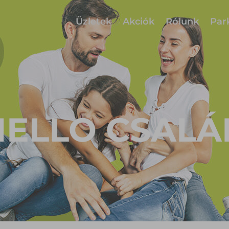
Üzletek
Akciók
Rólunk
Par
HELLO CSALÁ