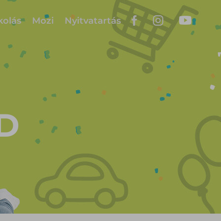
kolás
Mozi
Nyitvatartás
D