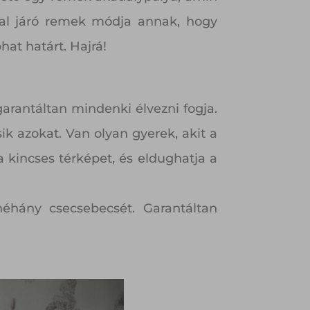
sal járó remek módja annak, hogy
hat határt. Hajrá!
garantáltan mindenki élvezni fogja.
k azokat. Van olyan gyerek, akit a
 kincses térképet, és eldughatja a
néhány csecsebecsét. Garantáltan