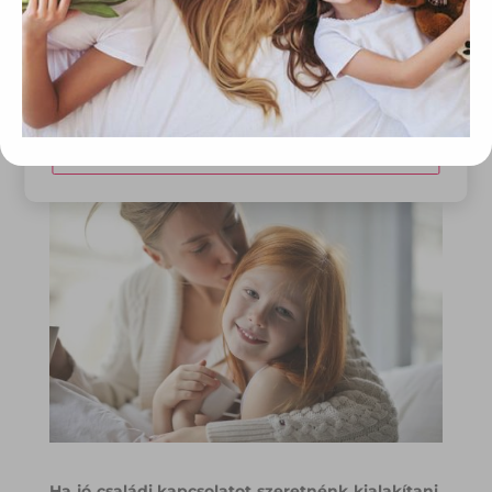
tárolásához a felhasználók hozzájárulását kell kérniük.
tanulmányi nehézségek és a pénz például olyan
témák, amiről a családoknak nehéz beszélniük,
de mégis időt kell rá szakítani ahhoz, hogy
Elfogadom
bizalmi, jó kapcsolat épüljön ki.
Módosítom a beállításokat
Ha jó családi kapcsolatot szeretnénk kialakítani,