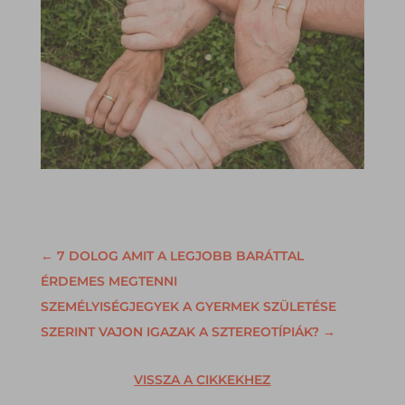
←
7 DOLOG AMIT A LEGJOBB BARÁTTAL
ÉRDEMES MEGTENNI
SZEMÉLYISÉGJEGYEK A GYERMEK SZÜLETÉSE
SZERINT VAJON IGAZAK A SZTEREOTÍPIÁK?
→
VISSZA A CIKKEKHEZ