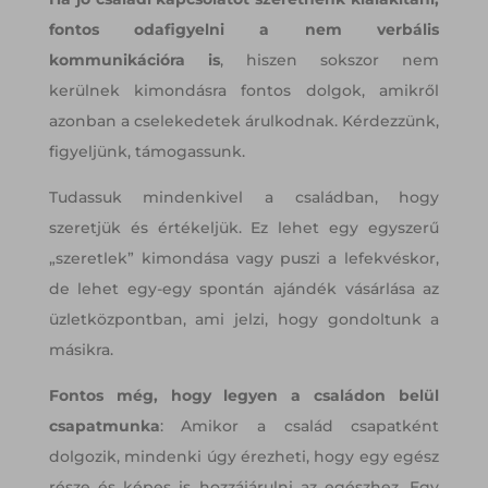
fontos odafigyelni a nem verbális
kommunikációra is
, hiszen sokszor nem
kerülnek kimondásra fontos dolgok, amikről
azonban a cselekedetek árulkodnak. Kérdezzünk,
figyeljünk, támogassunk.
Tudassuk mindenkivel a családban, hogy
szeretjük és értékeljük. Ez lehet egy egyszerű
„szeretlek” kimondása vagy puszi a lefekvéskor,
de lehet egy-egy spontán ajándék vásárlása az
üzletközpontban, ami jelzi, hogy gondoltunk a
másikra.
Fontos még, hogy legyen a családon belül
csapatmunka
: Amikor a család csapatként
dolgozik, mindenki úgy érezheti, hogy egy egész
része és képes is hozzájárulni az egészhez. Egy