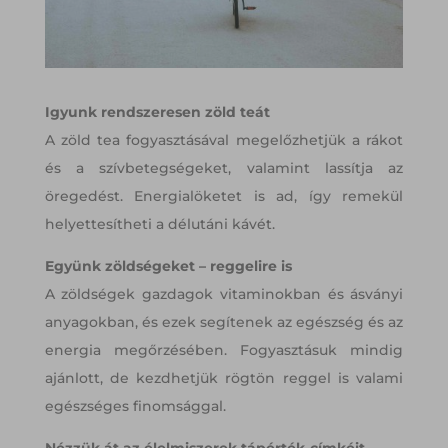
Igyunk rendszeresen zöld teát
A zöld tea fogyasztásával megelőzhetjük a rákot
és a szívbetegségeket, valamint lassítja az
öregedést. Energialöketet is ad, így remekül
helyettesítheti a délutáni kávét.
Együnk zöldségeket – reggelire is
A zöldségek gazdagok vitaminokban és ásványi
anyagokban, és ezek segítenek az egészség és az
energia megőrzésében. Fogyasztásuk mindig
ajánlott, de kezdhetjük rögtön reggel is valami
egészséges finomsággal.
Nézzük át az élelmiszerek tápérték-címkéit