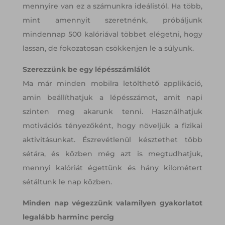
mennyire van ez a számunkra ideálistól. Ha több,
mint amennyit szeretnénk, próbáljunk
mindennap 500 kalóriával többet elégetni, hogy
lassan, de fokozatosan csökkenjen le a súlyunk.
Szerezzünk be egy lépésszámlálót
Ma már minden mobilra letölthető applikáció,
amin beállíthatjuk a lépésszámot, amit napi
szinten meg akarunk tenni. Használhatjuk
motivációs tényezőként, hogy növeljük a fizikai
aktivitásunkat. Észrevétlenül késztethet több
sétára, és közben még azt is megtudhatjuk,
mennyi kalóriát égettünk és hány kilométert
sétáltunk le nap közben.
Minden nap végezzünk valamilyen gyakorlatot
legalább harminc percig