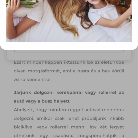
Az előbbi ugyanis magában hordozza az idő előtti
tárolásához a felhasználók hozzájárulását kell kérniük.
szív- és érrendszeri megbetegedések
kockázatát. Ennek az az oka, hogy a hasi
Elfogadom
szerveket körülvevő zsír zsírsavakat, gyulladást
okozó anyagokat és hormonokat szabadít fel,
Módosítom a beállításokat
amik magasabb LDL-koleszterin-, triglicerid-,
vércukorszint- és vérnyomásszinthez vezetnek.
Ezért mindenképpen iktassunk be az életünkbe
olyan mozgásformát, ami a hasra és a has körüli
zsírra koncentrál.
Járjunk dolgozni kerékpárral vagy rollerrel az
autó vagy a busz helyett
Ahelyett, hogy minden reggel autóval mennénk
dolgozni, amikor csak lehet próbáljunk inkább
biciklivel vagy rollerrel menni. Így két legyet
üthetünk egy csapásra: megspórolhatjuk a