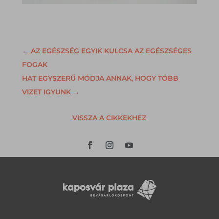
←
AZ EGÉSZSÉG EGYIK KULCSA AZ EGÉSZSÉGES
FOGAK
HAT EGYSZERŰ MÓDJA ANNAK, HOGY TÖBB
VIZET IGYUNK
→
VISSZA A CIKKEKHEZ