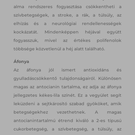
alma rendszeres fogyasztása csökkentheti a
szívbetegségek, a stroke, a rák, a túlsúly, az
elhízás és a neurológiai rendellenességek
kockázatát. Mindenképpen héjával együtt
fogyasszuk, mivel az értékes polifenolok
többsége közvetlenül a héj alatt található.
Áfonya
Az áfonya jól ismert antioxidáns és
gyulladáscsökkentő tulajdonságairól. Különösen
magas az antocianin tartalma, ez adja az áfonya
jellegzetes kékes-lila színét. Ez a vegyület segít
leküzdeni a sejtkárosító szabad gyököket, amik
betegségekhez vezethetnek. A magas
antocianintartalmú étrend kiváló a 2-es típusú
cukorbetegség, a szívbetegség, a túlsúly, az