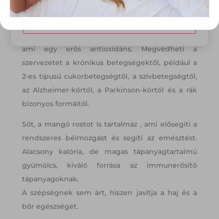
gazdag, ezek antioxidáns és gyulladáscsökkentő
hatásúak.
Módosítom a beállításokat
A mangó különösen erős mangiferint tartalmaz,
ami egy erős antioxidáns. Megvédheti a
szervezetet a krónikus betegségektől, például a
2-es típusú cukorbetegségtől, a szívbetegségtől,
az Alzheimer-kórtól, a Parkinson-kórtól és a rák
bizonyos formáitól.
Sőt, a mangó rostot is tartalmaz , ami elősegíti a
rendszeres bélmozgást és segíti az emésztést.
Alacsony kalória, de magas tápanyagtartalmú
gyümölcs, kiváló forrása az immunerősítő
tápanyagoknak.
A szépségnek sem árt, hiszen javítja a haj és a
bőr egészségét.