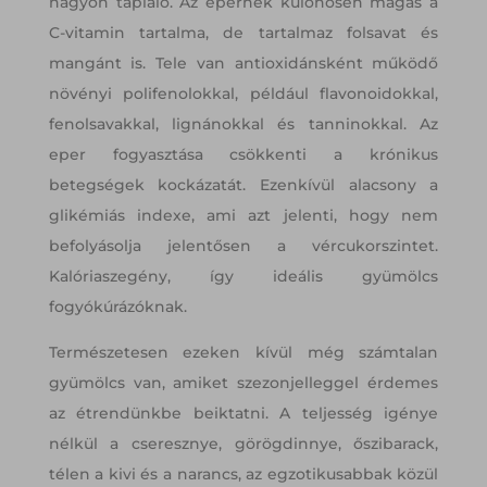
nagyon tápláló. Az epernek különösen magas a
C-vitamin tartalma, de tartalmaz folsavat és
mangánt is. Tele van antioxidánsként működő
növényi polifenolokkal, például flavonoidokkal,
fenolsavakkal, lignánokkal és tanninokkal. Az
eper fogyasztása csökkenti a krónikus
betegségek kockázatát. Ezenkívül alacsony a
glikémiás indexe, ami azt jelenti, hogy nem
befolyásolja jelentősen a vércukorszintet.
Kalóriaszegény, így ideális gyümölcs
fogyókúrázóknak.
Természetesen ezeken kívül még számtalan
gyümölcs van, amiket szezonjelleggel érdemes
az étrendünkbe beiktatni. A teljesség igénye
nélkül a cseresznye, görögdinnye, őszibarack,
télen a kivi és a narancs, az egzotikusabbak közül