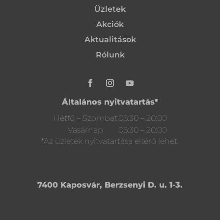
Üzletek
Akciók
Aktualitások
Rólunk
Általános nyitvatartás*
Hétfő – Szombat
06:30 – 20:00
Vasárnap
06:30 – 20:00
*Az üzletek nyitvatartása eltérő lehet.
7400 Kaposvár, Berzsenyi D. u. 1-3.