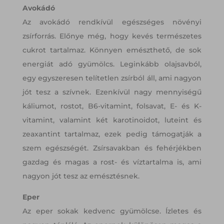
Avokádó
Az avokádó rendkívül egészséges növényi
zsírforrás. Előnye még, hogy kevés természetes
cukrot tartalmaz. Könnyen emészthető, de sok
energiát adó gyümölcs. Leginkább olajsavból,
egy egyszeresen telítetlen zsírból áll, ami nagyon
jót tesz a szívnek. Ezenkívül nagy mennyiségű
káliumot, rostot, B6-vitamint, folsavat, E- és K-
vitamint, valamint két karotinoidot, luteint és
zeaxantint tartalmaz, ezek pedig támogatják a
szem egészségét. Zsírsavakban és fehérjékben
gazdag és magas a rost- és víztartalma is, ami
nagyon jót tesz az emésztésnek.
Eper
Az eper sokak kedvenc gyümölcse. Ízletes és