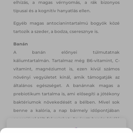
elhízás, a magas vérnyomás, a rák bizonyos
típusai és a kognitív hanyatlás ellen.
Egyéb magas antocianintartalmú bogyók közé
tartozik a szeder, a bodza, cseresznye is.
Banán
A banán előnyei túlmutatnak
káliumtartalmán. Tartalmaz még B6-vitamint, C-
vitamint, magnéziumot is, ezen kívül számos
növényi vegyületet kínál, amik támogatják az
általános egészséget. A banánnak magas a
prebiotikum tartalma is, ami elősegíti a jótékony
baktériumok növekedését a bélben. Mivel sok
benne a kalória, a nap bármely időpontjában
energiával tölt fel minket. Az érett banán kiváló
forrása a könnyen emészthető szénhidrátoknak,