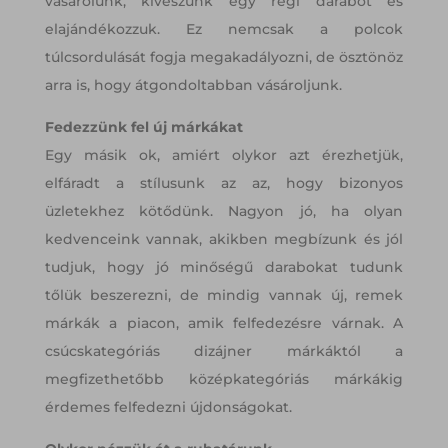
vásárolunk, kiveszünk egy régi darabot és
elajándékozzuk. Ez nemcsak a polcok
túlcsordulását fogja megakadályozni, de ösztönöz
arra is, hogy átgondoltabban vásároljunk.
Fedezzünk fel új márkákat
Egy másik ok, amiért olykor azt érezhetjük,
elfáradt a stílusunk az az, hogy bizonyos
üzletekhez kötődünk. Nagyon jó, ha olyan
kedvenceink vannak, akikben megbízunk és jól
tudjuk, hogy jó minőségű darabokat tudunk
tőlük beszerezni, de mindig vannak új, remek
márkák a piacon, amik felfedezésre várnak. A
csúcskategóriás dizájner márkáktól a
megfizethetőbb középkategóriás márkákig
érdemes felfedezni újdonságokat.