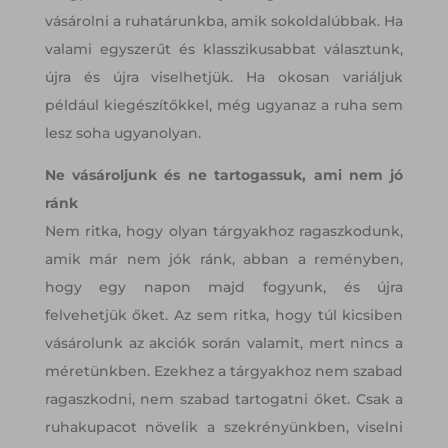
vásárolni a ruhatárunkba, amik sokoldalúbbak. Ha
valami egyszerűt és klasszikusabbat választunk,
újra és újra viselhetjük. Ha okosan variáljuk
például kiegészítőkkel, még ugyanaz a ruha sem
lesz soha ugyanolyan.
Ne vásároljunk és ne tartogassuk, ami nem jó
ránk
Nem ritka, hogy olyan tárgyakhoz ragaszkodunk,
amik már nem jók ránk, abban a reményben,
hogy egy napon majd fogyunk, és újra
felvehetjük őket. Az sem ritka, hogy túl kicsiben
vásárolunk az akciók során valamit, mert nincs a
méretünkben. Ezekhez a tárgyakhoz nem szabad
ragaszkodni, nem szabad tartogatni őket. Csak a
ruhakupacot növelik a szekrényünkben, viselni