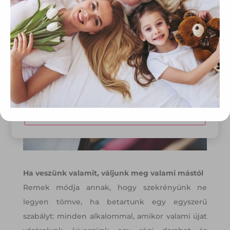
szekrényünkbe, így a legjobb, ha eltűnik.
Európai Unió előírásainak megfelelően használjuk. Azon
weblapoknak, melyek az Európai Unió országain belül
működnek, a „sütik" használatához, és ezeknek a
felhasználó számítógépén vagy egyéb eszközén történő
tárolásához a felhasználók hozzájárulását kell kérniük.
Elfogadom
Módosítom a beállításokat
Ha veszünk valamit, váljunk meg valami mástól
Remek módja annak, hogy szekrényünk ne
legyen tömve, ha betartunk egy egyszerű
szabályt: minden alkalommal, amikor valami újat