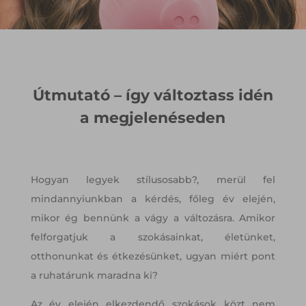
Útmutató – így változtass idén
a megjelenéseden
Hogyan legyek stílusosabb?, merül fel
mindannyiunkban a kérdés, főleg év elején,
mikor ég bennünk a vágy a változásra. Amikor
felforgatjuk a szokásainkat, életünket,
otthonunkat és étkezésünket, ugyan miért pont
a ruhatárunk maradna ki?
Az év elején elkezdendő szokások közt nem