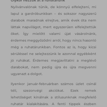
Olykor nézzük át a ruhatárunk
Nyilvánvalónak tűnik, de könnyű elfelejteni, mi
lapul a gardróbunkban – és sokszor nagyszerű
darabok maradnak elrejtve, amik évek óta nem
láttak napvilágot, mert egyszerűen elfelejtettük
őket. Így mielőtt valami újat vásárolnánk,
érdemes meggyőződni arról, hogy nincs hasonló
még a ruhatárunkban. Fontos az is, hogy kicsi
sérüléssel ne selejtezzünk le azonnal egyébként
jó ruhákat. Érdemes megjavíttatni a meglévő
darabokat, nem pedig újra és újra megvenni
ugyanazt a dolgot.
Ilyenkor január-februárban számos üzlet csinál
téli, szezonvégi akciókat. Ezek remek
lehetőséget kínálnak a stílusunknak megfelelő
ruhatár kialakítására. A fenti tippek észben