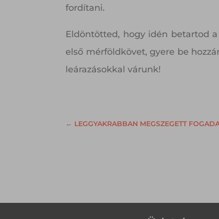
fordítani.
Eldöntötted, hogy idén betartod a
első mérföldkövet, gyere be hozzá
leárazásokkal várunk!
←
LEGGYAKRABBAN MEGSZEGETT FOGADALM