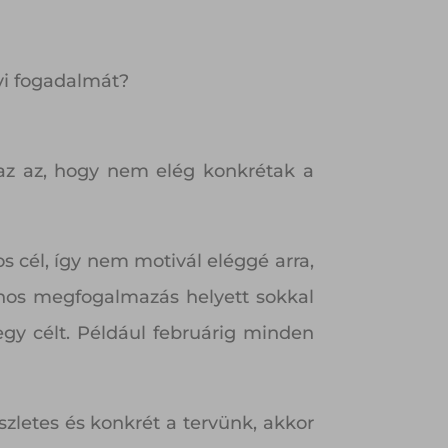
évi fogadalmát?
az az, hogy nem elég konkrétak a
s cél, így nem motivál eléggé arra,
lános megfogalmazás helyett sokkal
y célt. Például februárig minden
letes és konkrét a tervünk, akkor