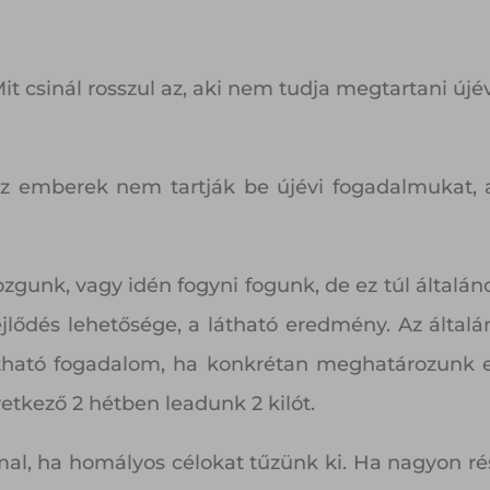
it csinál rosszul az, aki nem tudja megtartani új
az emberek nem tartják be újévi fogadalmukat, 
gunk, vagy idén fogyni fogunk, de ez túl általáno
ejlődés lehetősége, a látható eredmény. Az álta
ható fogadalom, ha konkrétan meghatározunk eg
etkező 2 hétben leadunk 2 kilót.
l, ha homályos célokat tűzünk ki. Ha nagyon rész