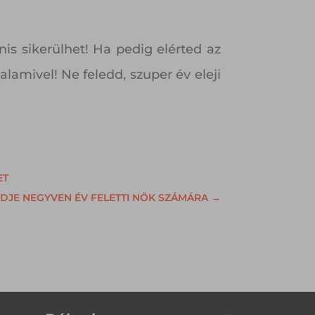
is sikerülhet! Ha pedig elérted az
amivel! Ne feledd, szuper év eleji
ET
NDJE NEGYVEN ÉV FELETTI NŐK SZÁMÁRA
→