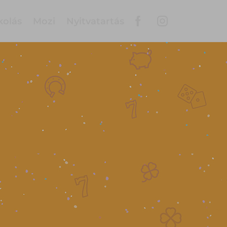
kolás
Mozi
Nyitvatartás