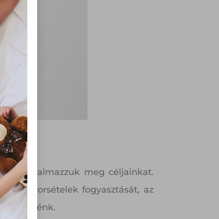
olyan
az Ön
y, az
ommal
rvény,
 Azon
ütik"
egyéb
k.
ívan fogalmazzuk meg céljainkat.
ul a gyorsételek fogyasztását, az
i szeretnénk.