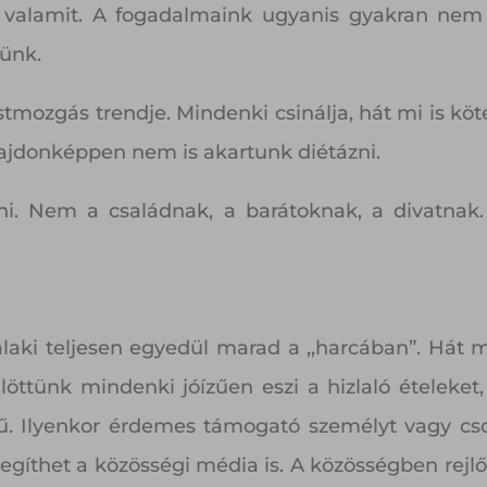
lamit. A fogadalmaink ugyanis gyakran nem az
lünk.
estmozgás trendje. Mindenki csinálja, hát mi is 
lajdonképpen nem is akartunk diétázni.
ni. Nem a családnak, a barátoknak, a divatnak.
aki teljesen egyedül marad a ,,harcában”. Hát mé
ülöttünk mindenki jóízűen eszi a hizlaló ételeke
ű. Ilyenkor érdemes támogató személyt vagy cso
 segíthet a közösségi média is. A közösségben rej