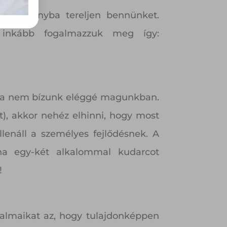
 jó irányba tereljen bennünket.
 inkább fogalmazzuk meg így:
 ha nem bízunk eléggé magunkban.
), akkor nehéz elhinni, hogy most
lenáll a személyes fejlődésnek. A
ha egy-két alkalommal kudarcot
!
dalmaikat az, hogy tulajdonképpen