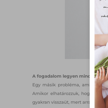
Webo
fájl
hozzá
A „s
elek
össze
vala
webl
hasz
eszkö
A fogadalom legyen mindig jól 
Egy másik probléma, ami megnehe
Amikor elhatározzuk, hogy abbaha
gyakran visszaüt, mert arra késztet