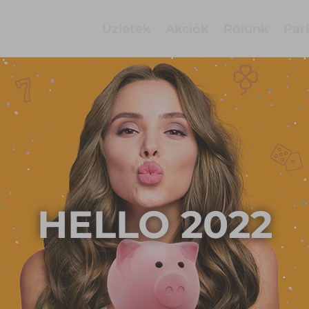
Üzletek
Akciók
Rólunk
Par
HELLO 2022