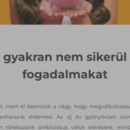
 gyakran nem sikerül
fogadalmakat
t, mert él bennünk a vágy, hogy megváltoztassu
javítanunk érdemes. Az új év gyönyörűen szimb
 törekszünk ambiciózus célok elérésére, mindö