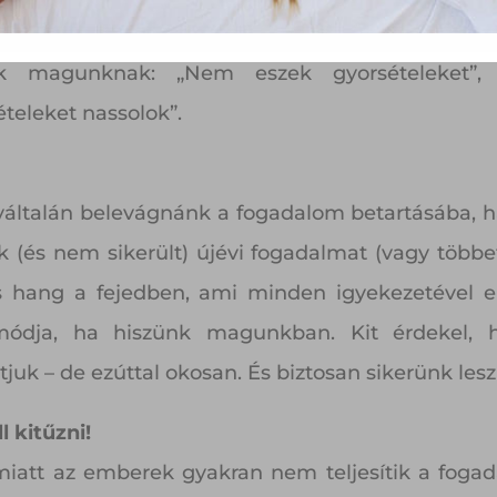
célkitűzéseinket, hogy már a megfogalmazás is
k magunknak: „Nem eszek gyorsételeket”,
teleket nassolok”.
általán belevágnánk a fogadalom betartásába,
és nem sikerült) újévi fogadalmat (vagy többet
 hang a fejedben, ami minden igyekezetével el
módja, ha hiszünk magunkban. Kit érdekel, 
juk – de ezúttal okosan. És biztosan sikerünk lesz
 kitűzni!
miatt az emberek gyakran nem teljesítik a foga