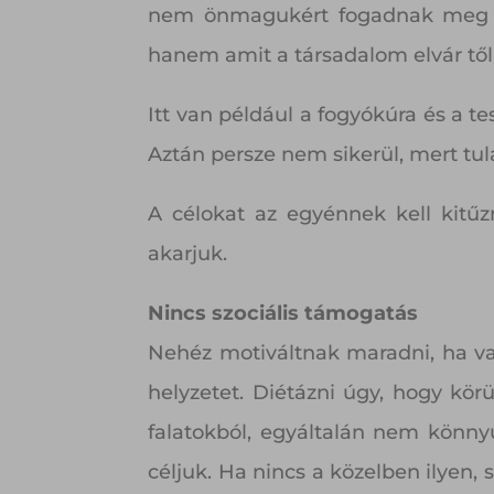
nem önmagukért fogadnak meg va
hanem amit a társadalom elvár tő
Itt van például a fogyókúra és a t
Aztán persze nem sikerül, mert tu
A célokat az egyénnek kell kitűz
akarjuk.
Nincs szociális támogatás
Nehéz motiváltnak maradni, ha val
helyzetet. Diétázni úgy, hogy kör
falatokból, egyáltalán nem könny
céljuk. Ha nincs a közelben ilyen,