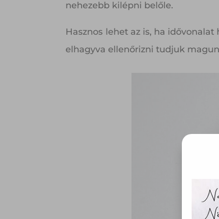
nehezebb kilépni belőle.
Hasznos lehet az is, ha idővonalat
elhagyva ellenőrizni tudjuk magunk, 
Ez 