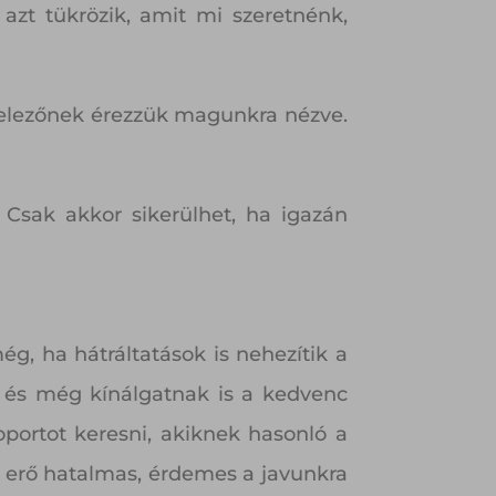
t tükrözik, amit mi szeretnénk,
kötelezőnek érezzük magunkra nézve.
 Csak akkor sikerülhet, ha igazán
g, ha hátráltatások is nehezítik a
t, és még kínálgatnak is a kedvenc
portot keresni, akiknek hasonló a
lő erő hatalmas, érdemes a javunkra