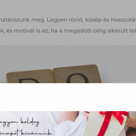
 határozunk meg. Legyen rövid, közép és hosszútáv
és motivál is az, ha a megadott célig sikerült telj
az oldal sütiket használ