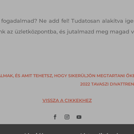
 fogadalmad? Ne add fel! Tudatosan alakítva igen
nk az üzletközpontba, és jutalmazd meg magad val
AK, ÉS AMIT TEHETSZ, HOGY SIKERÜLJÖN MEGTARTANI ŐK
2022 TAVASZI DIVATTRE
VISSZA A CIKKEKHEZ