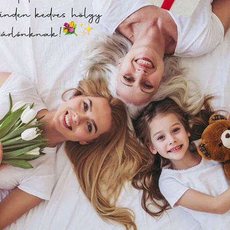
ldalunkon „cookie"-kat (továbbiakban „süti") alkalmazunk. Ezek 
ok, melyek információt tárolnak webes böngészőjében. Ehhez 
járulása szükséges.
ütiket" az elektronikus hírközlésről szóló 2003. évi C. törvén
tronikus kereskedelmi szolgáltatások, az információs társadal
függő szolgáltatások egyes kérdéseiről szóló 2001. évi CVIII. tö
mint az Európai Unió előírásainak megfelelően használjuk.
apoknak, melyek az Európai Unió országain belül működnek, a „s
nálatához, és ezeknek a felhasználó számítógépén vagy 
zén történő tárolásához a felhasználók hozzájárulását kell kérniü
megfogalmazva!
Elfogadom
zíti a fogadalmaink betartását az, hogy negat
gyjuk a pénzpazarlást, vagy abbahagyják példá
Módosítom a beállításokat
 minket, hogy az járjon a fejünkben, amit elkerüln