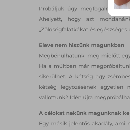
Próbáljuk úgy megfogalmazni a 
Ahelyett, hogy azt mondanán
„Zöldségfalatkákat és egészséges é
Eleve nem hiszünk magunkban
Megbénulhatunk, még mielőtt egy
Ha a múltban már megpróbáltunk (
sikerülhet. A kétség egy zsémbes
kétség legyőzésének egyetlen 
vallottunk? Idén újra megpróbálhat
A célokat nekünk magunknak kell
Egy másik jelentős akadály, ami 