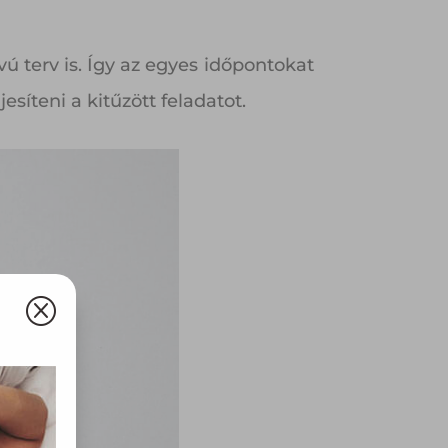
ú terv is. Így az egyes időpontokat
esíteni a kitűzött feladatot.
Q