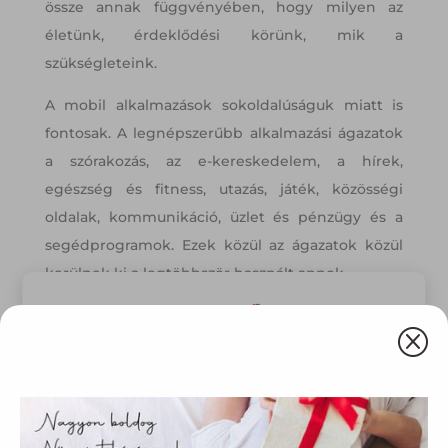
össze annak függvényében, hogy milyen az
életünk, érdeklődési körünk, mik a
szükségleteink.
A mobil alkalmazások sokoldalúságuk miatt is
fontosak. A legnépszerűbb alkalmazási ágazatok
a szórakozás, az e-kereskedelem, a hírek,
egészség és fitness, utazás, játék, közösségi
oldalak, kommunikáció, üzlet és pénzügy és a
segédprogramok. Ezek közül az ágazatok közül
kerülnek ki a legtöbbször használt appok.
Gondoljunk csak bele. Van applikáció, ami
Q
segíthet a tájékozódásban, ha utazunk, egy
másik segítségével vásárolhatunk, bankolhatunk,
Ez az oldal sütiket használ
megint másik szórakoztat minket várakozás
közben, de természetesen ma már szinte
Weboldalunkon „cookie"-kat (továbbiakban „süti")