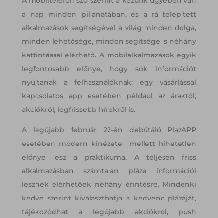
A mobiltelefon szó szerint a kezünk ügyében van
a nap minden pillanatában, és a rá telepített
alkalmazások segítségével a világ minden dolga,
minden lehetősége, minden segítsége is néhány
kattintással elérhető. A mobilalkalmazások egyik
legfontosabb előnye, hogy sok információt
nyújtanak a felhasználóknak: egy vásárlással
kapcsolatos app esetében például az áraktól,
akciókról, legfrissebb hírekről is.
A legújabb február 22-én debütáló PlazAPP
esetében modern kinézete mellett hihetetlen
előnye lesz a praktikuma. A teljesen friss
alkalmazásban számtalan pláza információi
lesznek elérhetőek néhány érintésre. Mindenki
kedve szerint kiválaszthatja a kedvenc plázáját,
tájékozódhat a legújabb akciókról, push