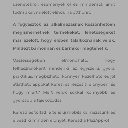
üzenetekről, eseményekről és mindenről, amit
tudni akar, mielőtt elindulna otthonról.
A fogyasztók az alkalmazásnak köszönhetően
megismerhetnek termékeket, lehetőségeket
már azelőtt, hogy élőben találkoznának velük.
Mindezt bárhonnan és bármikor megtehetik.
Összességében elmondható, hogy
felhasználóként mindenki az egyszerű, gyors,
praktikus, megbízható, könnyen kezelhető és jól
átlátható appokat keresi és részesíti előnyben. És
hogy miért? Mert velük sokkal könnyebb és
gyorsabb a tájékozódás.
Keresd és töltsd le te is új mobilalkalmazásunk és
élvezd ki minden előnyét. Keresd a PlazApp-ot!