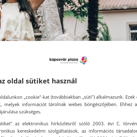
az oldal sütiket használ
ldalunkon „cookie"-kat (továbbiakban „süti") alkalmazunk. Ezek 
ok, melyek információt tárolnak webes böngészőjében. Ehhez 
vékonyabbnak tűnj!
járulása szükséges.
hello
ütiket" az elektronikus hírközlésről szóló 2003. évi C. törvén
tronikus kereskedelmi szolgáltatások, az információs társadal
nak tűnj! Mindannyian igyekszünk nyáron a legjobb formánkat hozni