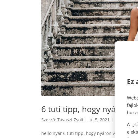
Ez 
Webo
fájl
6 tuti tipp, hogy nyáron 
hozzá
Szerző:
Tavaszi Zsolt
|
júl 5, 2021
|
hello nyár
,
A „s
elek
hello nyár 6 tuti tipp, hogy nyáron vékonyabb