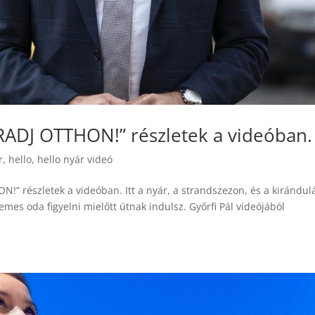
ARADJ OTTHON!” részletek a videóban.
r
,
hello
,
hello nyár videó
N!” részletek a videóban. Itt a nyár, a strandszezon, és a kirándul
mes oda figyelni mielőtt útnak indulsz. Győrfi Pál videójából