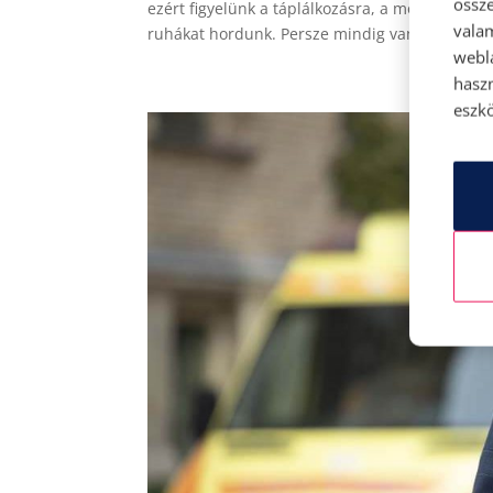
össze
ezért figyelünk a táplálkozásra, a mozgásunkra
vala
ruhákat hordunk. Persze mindig van néhány...
webl
hasz
eszkö