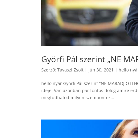
Györfi Pál szerint „NE M
Szerző:
Tavaszi Zsolt
|
jún 30, 2021
|
hello nyá
hello nyár Györfi Pál szerint “NE MARADJ OTTHO
ideje. Van azonban pár fontos dolog amire érde
megtudhatod milyen szempontok...