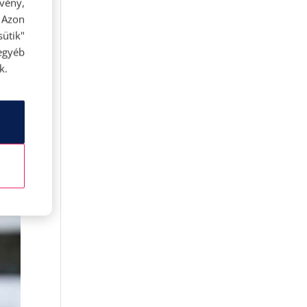
rvény,
s
 Azon
ütik"
egyéb
k.