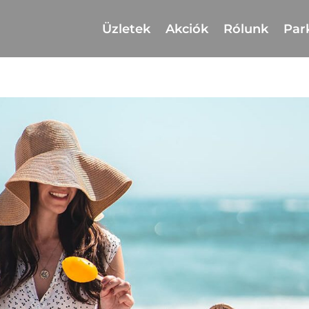
Üzletek
Akciók
Rólunk
Par