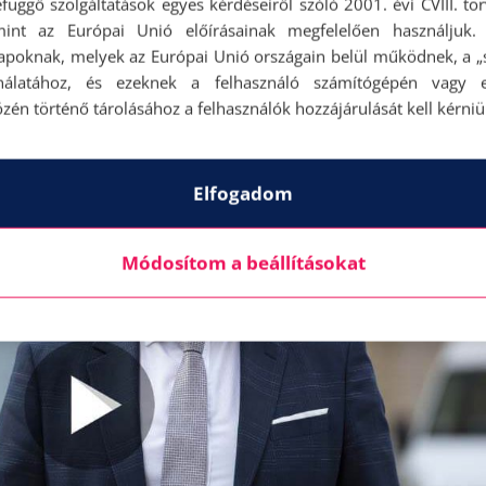
függő szolgáltatások egyes kérdéseiről szóló 2001. évi CVIII. tö
, és hozzánk illő, az alakunkat előnyösen hangsúlyozó, mégis szellő
mint az Európai Unió előírásainak megfelelően használjuk.
apoknak, melyek az Európai Unió országain belül működnek, a „s
nálatához, és ezeknek a felhasználó számítógépén vagy 
zén történő tárolásához a felhasználók hozzájárulását kell kérniü
Elfogadom
Módosítom a beállításokat