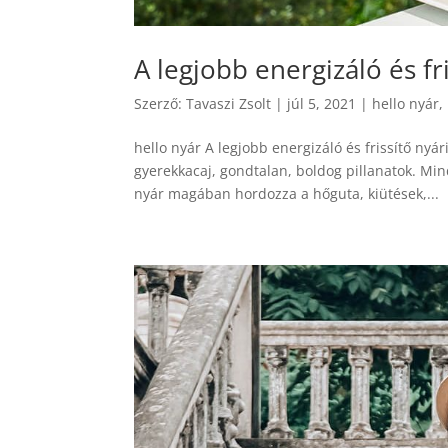
A legjobb energizáló és fri
Szerző:
Tavaszi Zsolt
|
júl 5, 2021
|
hello nyár
,
hello nyár A legjobb energizáló és frissítő nyá
gyerekkacaj, gondtalan, boldog pillanatok. Mi
nyár magában hordozza a hőguta, kiütések,...