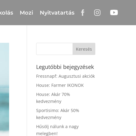
kolás
Mozi
Nyitvatartás
Legutóbbi bejegyzések
Fressnapf: Augusztusi akciók
House: Farmer IKONOK
House: Akár 70%
kedvezmény
Sportisimo: Akár 50%
kedvezmény
Hűsölj nálunk a nagy
melegben!