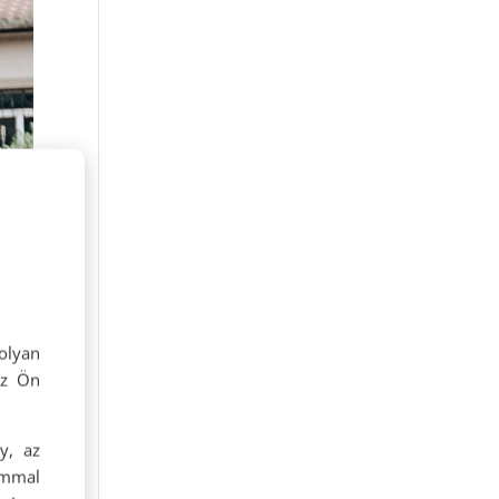
olyan
az Ön
y, az
ommal
,